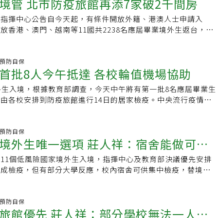
境管 北市防疫旅館再添7家破2千間房
00人的速度，「不會太快，因為會受到班機的限制」，另外因為
開放經地方衛政單位檢核的4類大學宿舍作為檢疫場所。但中國
施，受到上述約束下，入境人數不會很快增加。針對後續再放寬
方元沂說，目前沒聽說有大學宿舍通過，文大也有申請，但被要
情指揮中心公告自今天起，有條件開放外籍、港澳人士申請入
新生入境，劉孟奇表示，必須要看整個作業情況，要求從申請到
到走廊各處，避免檢疫的學生出來亂晃，目前正努力補件中。方
放香港、澳門、越南等11國共2238名應屆畢業境外生返台，台
上述行政流程需要磨合一次，也要看入境檢疫的情形，至少要觀
境外生還在觀望，主要是希望來台負擔能少一點，以台北市檢疫
再度增加7家，總房間數突破2000間。台北市觀光傳播局表
後續的處理，這次會比照之前的情況來觀察。沒有一定的時程
加上三餐，費用可能要新台幣3萬多元，實在是一筆不小的開銷。
家防疫旅館，包括「萬事達旅店-松山館」、「台北商旅-慶成
入境情況。
都很想回台，主要是畢業之後，要再到台灣的機會不大，不少人
24日正式上線，其他5間防疫旅館也於今天6月29日正式上線，
炎.預防自保
首批8人今午抵達 各校輪值機場協助
，也希望在畢業前能夠到台灣各地走走。希望政府考量境外生的
封館、享樂文旅-康定館、町記憶旅店、福泰桔子商務旅館-館前
些配套措施。教育部次長劉孟奇表示，目前大學宿舍申請作為檢
這次新增的7家防疫旅館，最低房價每晚1600元起，最高為
外生入境，根據教育部調查，今天中午將有第一批8名應屆畢業生
問題是沒有獨立衛浴，學生要洗澡得離開房門，到龍蛇雜處的共
、含三餐。觀傳局表示，北市防疫旅館均經市府相關單位審核通
由各校安排到防疫旅館進行14日的居家檢疫。中央流行疫情指
險高。另外，也需有完整的防疫規劃，包括如何送餐、如何處理
餐飲服務、垃圾清運等均須符合SOP。另為避免旅客與旅館人
優先開放11個低風險國家、地區應屆畢業生分批返台就學，包
奇表示，衛政單位把關的立場不會改變，大學宿舍如果是「先天
前需加入旅館的LINE好友以便聯繫付款、送餐(任何飲食需求、
澳門、泰國、帛琉、澳洲、紐西蘭、汶萊、斐濟、蒙古、不丹，
可能放寬，但有些是還可以努力的地方，希望大學多多努力。劉
等事宜。觀傳局目前共成立31家防疫旅館，總房間數2066間 ，
8名，其中以香港、澳門、越南人數最多。教育部於本月20日發函
炎.預防自保
外生來台除了一定要先找到檢疫場所，第二個問題在於要有班
間旅館業者通力合作，提供境外學生、商務客等檢疫旅客安心居
境外生唯一選項 莊人祥：宿舍能做可報
月22日到7月5日第一批返台學生名單，至昨天晚間5時統計，
來台班機一週只有1、2班，要訂到機票不容易。劉孟奇表示，
生入境，其中最早來台的8人，預計於今天中午左右從香港飛抵桃
生入境政策盡量「打安全牌」，相關流程謹慎、保守，一名學生
11個低風險國家境外生入境，指揮中心及教育部決議優先安排
育部規劃，境外生下機後，需由機場檢疫人員確認無發燒或相關
員4到5個人員配合，行政成本非常高。因此需要一段時間，讓
完成檢疫，但有部分大學反應，校內宿舍可供集中檢疫，替境外
關程序抵達入境大廳，依告示牌前往大學輪值櫃台報導。桃園機
批逐漸進來，相關單位也有較充足的時間觀察、完善作業流程。
心發言人莊人祥表示，若宿舍有檢疫量能，可回報教育部審核，
台，有各校人員輪流派駐，將協助學生搭乘機場防疫車隊或學校
中檢疫處。「防疫旅館只是優先選擇，絕非境外生唯一選項。」
到防疫旅館，協助入住並告知防疫措施。教育部次長劉孟奇日前
學校宿舍暫時無法作為完備集中檢疫場所，如學校宿舍還有一般
炎.預防自保
習會指出，首波境外生人數較少，希望建立起SOP（標準作業程
旅館優先 莊人祥：部分學校無法一人一
一人一室或無獨立衛浴空間等，因此，決定暫時以安排校外防疫
，只要有一個境外生在隔離期間「趴趴走」，就會毀掉對社會的