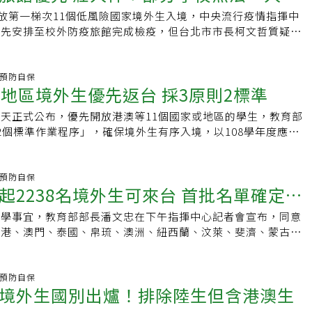
祥表示，境外生入住防疫旅館檢疫算是「過渡期的方式」，待各
一同承擔。由青年組成的「香港僑生返台關注小組」，近來也在
開放第一梯次11個低風險國家境外生入境，中央流行疫情指揮中
，即可漸進改為以學校宿舍集中檢疫。第一批入境的境外學生約
返台資訊，提供問答、懶人包，同時也提醒抵台港生遵守相關檢
優先安排至校外防疫旅館完成檢疫，但台北市市長柯文哲質疑，
院校多集中於北部，強調會視各縣市防疫旅館量能，分梯分批安排
身成為防疫漏洞。
搞垮地方民政，對此，指揮中心發言人莊人祥表示，部分學校無
制地方境外生居家檢疫人數。
，第一梯次入境才會以防疫旅館優先。莊人祥說，在半個月時間
的境外生來台跨部會議中，有校方表示，學校宿舍暫時無法作為
炎.預防自保
國地區境外生優先返台 採3原則2標準
所，如學校宿舍還有一般學生，無法滿足一人一室等，但仍希望
台繼續完成學業，因此，決定暫時以安排校外防疫旅館優先。莊
天正式公布，優先開放港澳等11個國家或地區的學生，教育部
生入住防疫旅館檢疫算是「過渡期的方式」，待各校宿舍準備就
2個標準作業程序」，確保境外生有序入境，以108學年度應屆
以學校宿舍集中檢疫。第一批入境的境外學生約2238人，大專
。教育部長潘文忠今天在中央流行疫情指揮中心記者會上宣布境
部，強調會視各縣市防疫旅館量能，分梯分批安排境外生入境，
先開放11個低風險國家或地區應屆畢業生分批返台就學，包括
居家檢疫人數。境外學生抵台前，學校需調查來台境外生是否來
門、泰國、帛琉、澳洲、紐西蘭、汶萊、斐濟、蒙古、不丹。但
炎.預防自保
名單，並依境外學生選擇的檢疫場所及交通接送，安排各批次名
起2238名境外生可來台 首批名單確定無
國大陸，則未在這波開放之列。潘文忠表示，境外生返台有3個
部報送指揮中心核備同意，實際演練境外生由機場返校報到動線
放指揮中心「低風險國家」名單的學生入境；且以108學年度應
醒學生登機前應完成電子入境檢疫系統。境外生抵達台灣後，需
就學事宜，教育部部長潘文忠在下午指揮中心記者會宣布，同意
再視檢疫情形分順位放寬；入境後將優先入住校外防疫旅館。潘
疫系統憑證畫面通關，並告知學校已入境，機場檢疫人員確認境
香港、澳門、泰國、帛琉、澳洲、紐西蘭、汶萊、斐濟、蒙古、
標準作業程序（SOP），包括抵台前，需核實入境名單、確認檢
或新冠肺炎疑似相關症狀，有症狀者將由專門通道送往醫院採
地區境外生入境，今起校方可與11國境外學生聯繫做相關準備，以
查及簽證核發等；抵台後，也要通過機場邊境管制、單一報到櫃
住負壓病房隔離；陰性者依醫院指示出院返回宿舍或防疫旅館，
38多位應屆畢業生優先入境，並優先安排至校外防疫旅館完成檢疫
接送，安排到檢疫場所。潘文忠表示，目前掌握上述11個國家
蹤。入境無症狀者至機場單一櫃台報到，確認交通方式為學校專
依據中央流行疫情指揮中心所頒布各項指引與規定，在兼顧「防
炎.預防自保
生共2238名，今天宣布後，就會告知各校開始聯繫，後續相關
境外生國別出爐！排除陸生但含港澳生
，及檢疫場所地點以校外防疫旅館優先，由檢疫場所所在地的地
外生受教權益」的前提下，提出開放境外學生返臺就學的標準作
第一優先順位是108學年度應屆畢業生，第二順位是其餘舊生，
包，除每日測量體溫、填寫健康況狀，境外生也需觀看雙語衛教
套措施等具體完整規劃，經過政府多次跨部會討論及研商，並經