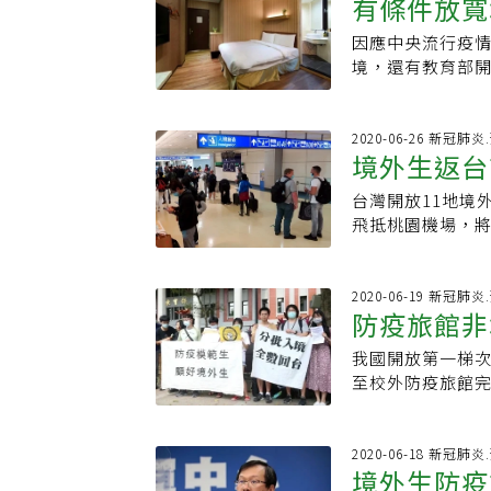
有條件放寬
來人數頂多一天1
教育部日前宣布，
要求相關嚴格措
文化大學教務長
因應中央流行疫
在學學位生以及
求要有攝影機拍
境，還有教育部開
入境許可證明，
元沂表示，許多
北市防疫旅館今天
察一輪，才會有
旅館為例，14天
示，這次新增的7
表，必須看實際
方元沂說，陸生
館」已於上周6月
2020-06-26 新冠肺
境外生返台
除了想完成學業
包括享樂文旅-開
處境，能多有一
店、及六福客棧。
台灣開放11地境
疫場所，主要的
7500元，含稅
飛抵桃園機場，將
用空間，傳染風
過，凡旅客接待、
揮中心日前宣布，
廢棄物等。劉孟
員接觸，旅客入住
括越南、香港、
不良」，政策不
美食代購)、關懷
符合資格共223
2020-06-19 新冠肺
孟奇也提到，境
後續將持續與民
防疫旅館非
各校，要求提報本
機，現在很多地方
住的空間。
共同意62名境外
台灣現在的境外
我國開放第一梯次
教部
園機場。按照教
來台，往往需要動
至校外防疫旅館
症狀，再經由通
境外生分區、分
生省錢；指揮中
場的大學輪值櫃
通過即可成為集
防疫專車，接送
莊人祥說，部分
2020-06-18 新冠肺
參與4大專協會講
境外生防疫
學生，無法滿足
序），他並提醒