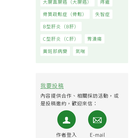
大腸直腸癌（大腸癌）
痔瘡
骨質疏鬆症（骨鬆）
失智症
B型肝炎（B肝）
C型肝炎（C肝）
胃潰瘍
黃斑部病變
氣喘
我要投稿
內容提供合作、相關採訪活動，或
是投稿邀約，歡迎來信：
作者登入
E-mail