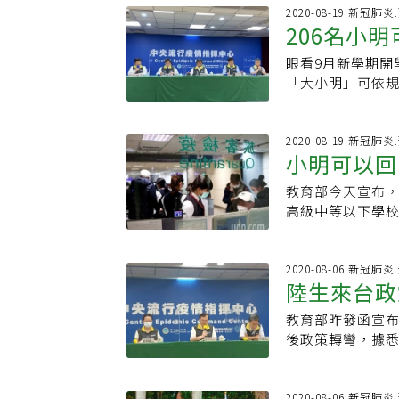
大回溯採檢民眾
有入境需求者並不
境，以上都包括
2020-08-19 新冠肺
象未包含境外生，
辭去原來工作、
206名小
提供的檢疫所、防
用由指揮中心支
中央能重視。
家檢疫。根據教育
擔」。
眼看9月新學期開
外生即日起
中以越南974人、
「大小明」可依規
陸港澳學生，換句
表示，學生們在居
險高，要盡可能避
2020-08-19 新冠肺
小明可以回
能性降到最低。
不易使學生在校
教育部今天宣布
返台
次長劉孟奇說，預
高級中等以下學
航班次數每天預估
（含舊生及109
奇說，經跨部會
揮中心提供的檢
來班機、檢疫場所
14天居家檢疫。
2020-08-06 新冠肺
新生必須在集中檢
陸生來台政
境外生人數有253
量目前大專校院
即日起，可依既有
教育部昨發函宣
能足夠
生)入境，以上皆
後政策轉彎，據
防疫旅館或暑假期
關陸生開放與否
步開放。教育部7
可申請來台，完
2020-08-06 新冠肺