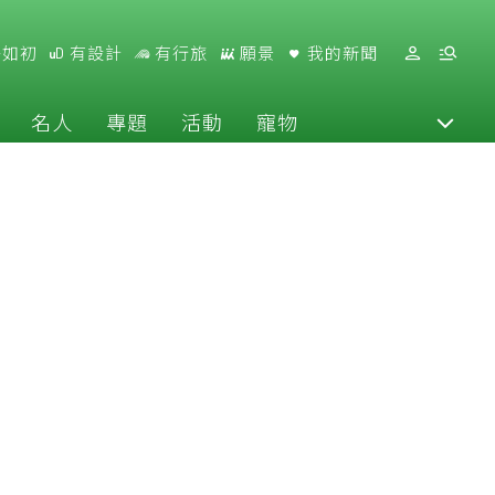
好如初
有設計
有行旅
願景
我的新聞
名人
專題
活動
寵物