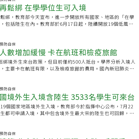
境外生來台再鬆綁 在學學位生可入境
畢業生僅有八人，強調只要有檢疫旅館或集中檢疫所可待滿14
要求。
再鬆綁，教育部今天宣布，進一步開放所有國家、地區的「在學
，包括陸生在內。教育部於6月17日起，陸續開放19個低風
、地區境外生來台，7月22日再宣布放寬至所有國家、地區的
。教育部表示，考量目前境外生入境秩序和檢疫情形良好、平
納入大學宿舍做為檢疫場所（需經地方政府衛政機關檢核通
炎.預防自保
人數增加緩慢 卡在航班和檢疫旅館
行疫情指揮中心提供的500床集中檢疫所，足以應付境外生來
步鬆綁來台身分限制。教育部今天正式發函各大專校院，宣布今
鬆綁境外生來台政策，但目前僅約500人抵台。學界分析入境人
、地區的境外「在學學位生」來台，但109學年度的「新生」
因，主要卡在航班有限，以及檢疫旅館的費用。國內新冠肺炎疫
區除外）還要再等等。
疫情指揮中心、教育部於6月17日起，陸續開放19個低風險及
地區境外生來台，今天再宣布放寬至所有國家的「應屆畢業
步統計，約有1萬多人符合資格，但開放至今僅有約500人已抵
炎.預防自保
國境外生入境含陸生 3533名學生可來台
校長陳振貴表示，境外生來台有2大關卡，一是要買到飛機航
疫旅館。以實踐大學為例，台北的檢疫旅館費用過於昂貴，境外
19個國家地區境外生入境，教育部今於指揮中心公布，7月22
起，好在實踐有高雄校區，可以安排先住到高雄的檢疫旅館，隔
外生都可申請入境，其中包含境外生最大宗的陸生也可回歸，但
。陳振貴表示，現在已經接近7月底，至少還有1、2萬名境外生
以應屆畢業生優先，預計將再增加3533名應屆畢業生可允許入
擔心開學前根本消化不完，可能要拖到年底甚至下學期。已經有
學業。教育部政務次長劉孟奇表示，仍在等待回台的境外生共1
，選擇休學或乾脆放棄學業，相當可惜，尤其是應屆畢業生若還
已核定959名來自19個以開放入境的境外生，但僅501入境，近
炎.預防自保
在趕緊來台，學校還能幫忙開補修課程，讓學生順利完成學業。