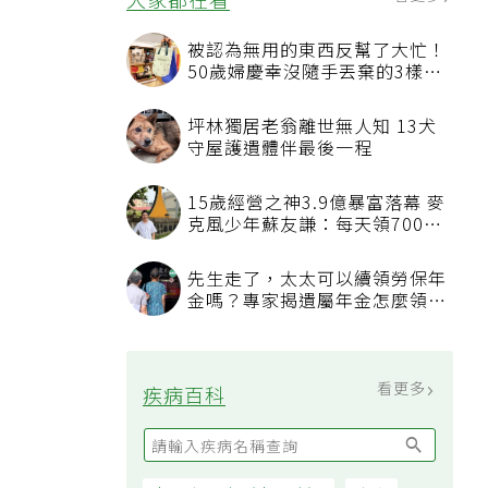
被認為無用的東西反幫了大忙！
50歲婦慶幸沒隨手丟棄的3樣物
品
坪林獨居老翁離世無人知 13犬
守屋護遺體伴最後一程
15歲經營之神3.9億暴富落幕 麥
克風少年蘇友謙：每天領700元
過日子
先生走了，太太可以續領勞保年
金嗎？專家揭遺屬年金怎麼領，
看順位還要看資格
看更多
疾病百科