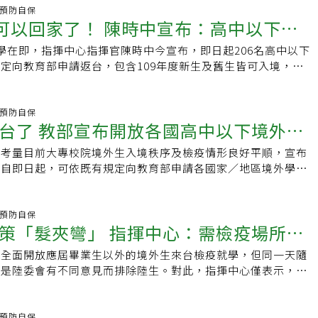
，並非指所有公費採檢的民眾。教育部指出，由於新聞稿所指對
少，很多人在台灣5月封鎖邊境前，他們已在台灣找好新工作、
陸、港、澳籍身分學生。教育部表示，入境學生必須於指揮中心
炎.預防自保
因此境外生核酸檢測應依循教育部3月2日函文辦理，「採檢費
退掉現有公寓，即將前往台灣開啟新生活時，卻被臨時喊卡，盼
明可以回家了！ 陳時中宣布：高中以下境
疫旅館或暑假期間經衛政單位檢核通過的檢疫場所完成14天居
應（學生無須先行墊付），其他衍生的醫療及交通費用由學生負
部統計，高級中等以下學校預估需返台的境外生共2532人，其
學在即，指揮中心指揮官陳時中今宣布，即日起206名高中以下
可來台
印尼963人、中國大陸206人最多。
定向教育部申請返台，包含109年度新生及舊生皆可入境，包含
話說，未成年高中以下學生都可回台，人數約2532人。陳時中
家檢疫十四天結束後都必須做PCR檢驗，主要是怕學生群聚風
免風險，所以即使14天病毒傳染性幾乎是低的，但還是要讓可
炎.預防自保
台了 教部宣布開放各國高中以下境外生
另外，陳時中也表示，居家檢疫十四天結束後執行核酸採檢，也
期間遇到歧視與霸凌，給入境學生更好的學習環境；教育部政務
，考量目前大專校院境外生入境秩序及檢疫情形良好平順，宣布
計109年度各國高中以下舊生約為232人、新生約2300人，由於
校自即日起，可依既有規定向教育部申請各國家／地區境外學生
以比較平穩人數約50、100人入境，教育部會持續把關。劉孟
學年度新生）入境，包含陸港澳籍身分學生。但入境學生必須於指
討論後，高中以下即日起可依照既有規定，學校需附名冊，及進
疫所、防疫旅館或暑假期間經衛政單位檢核通過的檢疫場所完成
等，再向教育部申請，可入境含陸港澳籍學生，舊生及109年度
教育部統計，截至109年8月14日，各國或地區高級中等以下學校
炎.預防自保
疫所、防疫旅館、經衛生單位核可的宿舍檢疫14天。教育部考
策「髮夾彎」 指揮中心：需檢疫場所量
2人，其中越南、印尼各占900多人，中國大陸有206人。
境外生入境秩序及檢疫情形良好平順，宣布高級中等以下學校自
規定向教育部申請各國家/地區境外學生(含舊生及109學年度新
布全面開放應屆畢業生以外的境外生來台檢疫就學，但同一天隨
含陸港澳籍身分學生。入境學生必須於指揮中心提供之檢疫所、
悉是陸委會有不同意見而排除陸生。對此，指揮中心僅表示，有
間經衛政單位檢核通過之檢疫場所完成14天居家檢疫。
，都是根據防疫旅館及集中檢疫所量能，數量足夠就會討論下一
月22日再放寬境外生入境限制，宣布即起所有國家應屆畢業生皆
成學業，其中包含陸生，指揮中心發言人莊人祥說，至目前為
炎.預防自保