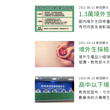
生等3類境外生入
今年4月，台灣疫
疫旅館的房間數約
2021-08-21 新冠肺
一輪的大爆發。她
1.3萬境
流。教育部今天
條件只限商務旅
註冊、安心就學機
華民國身分證，
國內境外生因考
說，境外生會分散
明，多次詢問仍
育司司長朱俊彰指
表示，23日已通
人，去年起就一
取得指揮中心同
心已分配1500
司，甚至進一步
外交部獎學金等受
示，學校在安排
知道要如何是好
示，經過指揮中心
2021-03-24 新冠肺
須事前與教育部
境外生採檢
工作取可後也無
序分為兩大部分
度。
合。目前隨邊境
定集中檢疫場所
境外生權益小組接
境，「只要從個
外境生來到台灣時
號費。教育部今
境嚴管」措施，
篩，之後還要有
學生負擔。境外
籍工作者、華語
主管理會提供自
付採檢、掛號相
在歐洲開放邊境
予安心就學機制
疫期滿的採檢時被
2020-08-19 新冠肺
中心陳時中於今
是否比照境外生
高中以下境
檢站完成，各醫
來台必要，進來
14天，就會做P
出，根據指揮中心
台灣新建公司，
組也在研議中，
教育部宣布，今
部已規定居家檢
卡在台灣進退兩難
數最多的大專學
屬於公費採檢，應
伴侶再次聚首，
專校院境外生入
因應部立桃園醫
種疫苗、隔離、P
依既有規定，向教