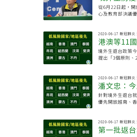
旅館優先。莊人
承諾，呼籲各校
從6月22日起，
室
校宿舍準備就緒
臉書專頁上整理
心及教育部決議
2238人，大專
疫規定，避免自
不集中管制，恐
境外生入境，控
法滿足一人一室
中開了二至三次
2020-06-17 新冠肺
港澳等11
完備集中檢疫場
盡快讓境外生返
境外生返台政策今
人祥表示，境外
提出「3個原則、
緒，即可漸進改為
畢業生為最優先
院校多集中於北
外生返台政策，優
控制地方境外生
越南、香港、澳
2020-06-17 新冠肺
自開放入境國家
潘文忠：今
學生數量眾多的中
單，並彙報教育
原則，包括優先開
及流程，電郵提
針對境外生返台
陸生
屆畢業生優先，
出示手機入境檢
優先開放越南、
文忠同時提出2個
外生是否有發燒
不丹等11國家/
疫場所、班機調
檢，陽性直接入
108學年度22
檯，並以防疫交通
由校方及醫院追
程序後再返校。
2020-06-17 新冠肺
或地區尚未返台學
第一批返台
車或防疫計程車
疫優先」與「境
準備將逐步展開。
方政府配發防疫
業程序與相關配