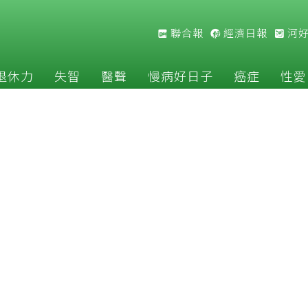
聯合報
經濟日報
河
退休力
失智
醫聲
慢病好日子
癌症
性愛