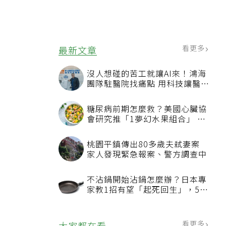
看更多
最新文章
沒人想碰的苦工就讓AI來！鴻海
團隊駐醫院找痛點 用科技讓醫療
更有溫度
糖尿病前期怎麼救？美國心臟協
會研究推「1夢幻水果組合」 酪
梨加它改善血管功能
桃園平鎮傳出80多歲夫弒妻案
家人發現緊急報案、警方調查中
不沾鍋開始沾鍋怎麼辦？日本專
家教1招有望「起死回生」，5情
況該換新
看更多
大家都在看