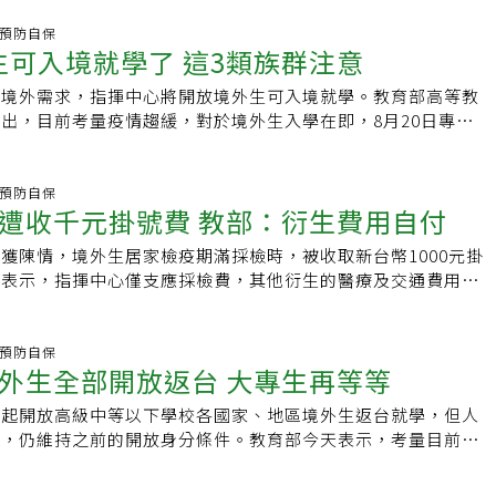
境，預估總數約1.3萬人。桃園市長鄭文燦今天表示，北北桃防
情控制得良好，原預計4月能入境，結果還沒等到又是國內5月新
1萬3000間，民眾跟學生同時有需求，恐會超載，需要提早分
炎.預防自保
表示，她跟男友最後一次見面是2019年1月26日，當時入境的
外生可入境就學了 這3類族群注意
稍晚以文字回應中央社記者提問指出，目前各大學都會提供線上
客、有台灣親屬者，有許多維持跨國伴侶還沒結婚，少了一張中
制，境外生無須趕在9月中旬開學前入境；且以去年的經驗來
被攔截在外，加上異地戀維持不易，加上邊境管制條件不夠透
量境外需求，指揮中心將開放境外生可入境就學。教育部高等教
在2、3個月間陸續入境，並非在2、3週內全數入境。教育部也
碰壁。除跨國伴侶受阻，另有李姓小姐表示，男友是保加利亞
出，目前考量疫情趨緩，對於境外生入學在即，8月20日專案已
函各校，建議在與境外生聯繫時，優先入住集中檢疫所。指揮中
直規畫要定居台灣計畫，並把工作辭去打算在台灣投資、建立公
意，境外生適用對象分三類，包含境外的學會生，港澳、陸生及
個床位，未來也會視境外生入境申請人數彈性調度。教育部也表
但除無法取得簽證外，連「尋職簽證」也尚未開放，這個狀況不
獎生，另外還有雙邊互惠的學位生，總計1.3萬名。朱俊彰表
境外生入境事宜時，如果發現同一日或同一航班學生數較多時，
。陳宗彥表示，現在各國都會遇到工作簽證問題，如日本在取得
建議，修正入境防疫措施，預計8月23日重啟入境作業，入境程
炎.預防自保
聯繫接洽，協助安排集中檢疫所及機場引導協助人員的人力調
遭收千元掛號費 教部：衍生費用自付
法入境，依舊要進行相關管制，而澳洲工作也有入境及航班配
，入境前由學校把名冊交給外館，學生可申請簽證，訂班機、確
管理措施加嚴，目前仍採個案申請，若變成通案就沒辦法嚴管邊
，並透過學校申請入境許可，並也入境有三日陰性報告。他說，
獲陳情，境外生居家檢疫期滿採檢時，被收取新台幣1000元掛
案上來提出，我們就給予協助。」李小姐表示，指揮中心因「邊
，通關居家檢疫規定依照指揮中心規定，會有2次PCR+1次快
天表示，指揮中心僅支應採檢費，其他衍生的醫療及交通費用由
僅開放緊急人道及專案事由入境，形成外國配偶、外籍伴侶、外
七天自主健康管理，健康管理期間請勿到校或是到人多處所，自
生權益小組今天表示，先前教育部和指揮中心承諾境外生不用支
生等來台受阻，而外籍伴侶入境的議題也未曾被政府正視討論。
主學習管道，但是如果來不及在開學之前返回台灣，學校也會給
關費用，近日卻收到就讀台北某國立大學的境外生求助，居家檢
之前，也曾推動「伴侶簽證」讓未婚伴侶有機會探視見面。指揮
，可以順利學習。至於九月全國校園面臨開學後，台灣入學學生
要求支付1000元掛號費，台北市衛生局告知，採檢是在發燒篩
炎.預防自保
日記者會表示，對於有各種不同伴侶，會透過外館來以事實認定
全面普篩。陳時中表示，由於境外生入境後，會面臨居家檢疫滿
外生全部開放返台 大專生再等等
院收取急診掛號費，並非按門診標準收取。境外生權益小組指
一定要嚴守防疫規定。李小姐指出，另外還有僑外資將資金投入
CR檢驗，台灣入學學生入學是否也要比照篩檢，目前社區監測小
1月25日新聞稿「公費採檢民眾免收掛號費及診察費」，而教育
縱有勞動部發放的工作證，也無法申請工作簽證入境台灣，資金
下週一會跟大家宣布，目前尚無傾向要做全面普篩。
天起開放高級中等以下學校各國家、地區境外生返台就學，但人
疫期滿境外生的採檢與檢驗費用由指揮中心支應，所以境外生也
，也有人從2020年3月時就開始等候，等著和自己論及婚嫁的
生，仍維持之前的開放身分條件。教育部今天表示，考量目前大
免收掛號費與診察費。教育部回應，指揮中心1月25日新聞稿是
共組家庭，但始終看不到等待的終點。「我們願意遵守規定，接
境秩序及檢疫情形良好平順，宣布今天起，高級中等以下學校可
院擴大回溯相關接觸者的居家隔離措施，對象是相關接觸者的擴
CR檢測都可以，只希望給予一個入境的機會。」她表示，身邊
育部申請各國家、地區境外學生（含舊生及109學年度新生）入