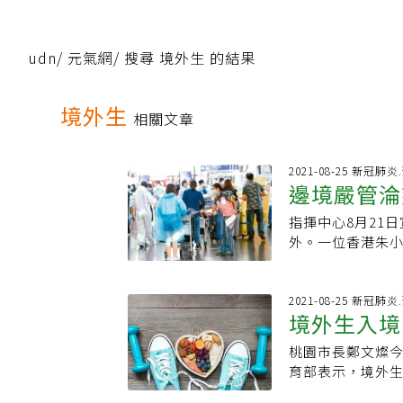
udn
/
元氣網
/
搜尋 境外生 的結果
境外生
相關文章
2021-08-25 新冠肺
邊境嚴管淪
指揮中心8月21
遭擋
外。一位香港朱
致電至政府機關
示，她的男友為
職簽證也無法取
2021-08-25 新冠肺
境嚴管，皆採個
例如先生來台陪
桃園市長鄭文燦今
急人道考量，若
育部表示，境外生
意給予協助。香
住集中檢疫所。中
疫措施跟安排。去