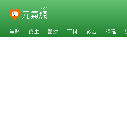
焦點
養生
醫療
百科
影音
課程