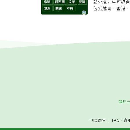
第三順位是109
部分境外生可返
宣導影片，學校
指揮中心評估各
包括越南、香港
生返台機制流程圖
丹。優先順位是以
有序入境。優先開
新生。教育部公
「低風險國家/地
屆畢業生優先，
情形，再依序分
提送入境名單和
校外防疫旅館。
核發等。第二是
確認後，依照境
檢疫場所。
及簽證核發等標
檯、防疫交通接
也有專責小組每
外界關心是否與
京周遭發生相關
期請指揮中心提供
生依順位分批次
評估依序放寬其
就學。
關於
刊登廣告
FAQ
·
客