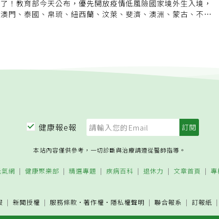
學年度新生。
台了！教育部今天公布，優先開放疫情低風險國家境外生入境，
專責小組也會每天關心學生健康。
國疫情等級風險及國內防疫能量。潘文忠表示，因應疫情境外學
、澳門、泰國、帛琉、紐西蘭、汶萊、斐濟、澳洲、蒙古、不
 教育部提出「三個原則、兩個標準作業程序」，以確保境外生
108學年應屆畢業生為優先，其次是其餘舊生，再次是109學年
放指揮中心「低風險國家/地區」名單境外學生入境。在符合
布境外生返台三原則，第一是低風險國家和地區優先，第二是應
區」中，以108學年度應屆畢業生優先入境，並視其入境後檢疫
第三是防疫旅館優先。返台有兩個標準作業程序，第一是大學要
順位批次放寬其他舊生及新生入境，安排學生入境後，優先入住
檢疫場所規畫，經教育部確認。程序上還要進行班機調查、簽證
潘文忠表示，由各大學提送入境名單及檢疫場所規劃並經教育部
抵台後要做機場邊境管制、單一報到櫃台、防疫交通接送、安排
外生抵達台灣前，入境名單實名報核、確認檢疫場所、班機調查
準作業程序、及境外生抵達台灣後，機場邊境管制、單一報到櫃
送、安排檢疫場所等標準作業程，讓境外生安全有序入境；學校
天關心學生健康。這次第一波開放返台的境外生名單沒有陸生，
北京疫情延燒有關，指揮中心指揮官陳時中表示，最近北京或北
疫情，世衛也列為重大事件，確實因此需要再觀察。教育部將定
健康報e報
可准予開放之低風險國家/地區更新名單，再據以執行安排境外
入境等相關作業。教育部亦將持續檢視境外生入境檢疫情形，再
本站內容僅供參考，一切診斷與治療請遵從醫師指導。
他入境對象，確保在防疫優先前提下，安全有序的讓境外生返台
元氣網
健康聚樂部
精選專題
疾病百科
退休力
文章首頁
專
服
新聞授權
服務條款
·
著作權
·
隱私權聲明
聯合報系
訂報紙