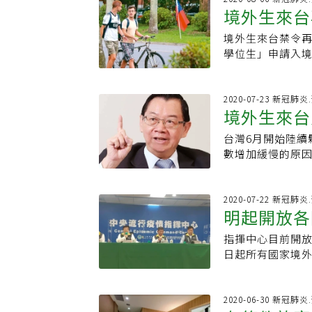
止，來台陸生應屆
天就是滿足檢疫
境外生來台禁令
學位生」申請入境
險、中低風險國家
「應屆畢業生」
順，且暑假期間
2020-07-23 新冠肺
境外生來台
過），以及中央流
台，因此再進一
台灣6月開始陸續
天起開放所有國家
數增加緩慢的原
（最早19國家地
情和緩，中央流行
中低風險國家、
生」。經教育部初
2020-07-22 新冠肺
明起開放各
達台灣。實踐大學
班，二是找到檢
指揮中心目前開放
生不見得負擔的
日起所有國家境
離結束後再回台北
教育部強調，皆是
還沒入境，讓人
境，回來台灣完成
很多學生等不及
萬7000人，目前
2020-06-30 新冠肺
差幾個學分，現