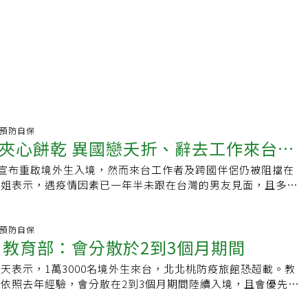
炎.預防自保
夾心餅乾 異國戀夭折、辭去工作來台仍
日宣布重啟境外生入境，然而來台工作者及跨國伴侶仍被阻擋在
小姐表示，遇疫情因素已一年半未跟在台灣的男友見面，且多次
，卻表示僅限奔喪跟病危才能申請來台，另一位朱姓小姐也表
保加利亞籍人，現已辭去原有工作，打算台灣建立公司，卻連尋
得，進退兩難。指揮中心副指揮官陳宗彥表示，國內目前因應邊
炎.預防自保
境外生入境 教育部：會分散於2到3個月期間
案方式申請，去年疫情至今持續有個案因人道需求而允准入境，
產，家人病危急需回家照顧、奔喪等個案，若對於情侶則較無緊
天表示，1萬3000名境外生來台，北北桃防疫旅館恐超載。教
有來台創業投資需求，一樣可以提出入境申請個案，指揮中心願
依照去年經驗，會分散在2到3個月期間陸續入境，且會優先入
港朱小姐表示，她每天都會一直關注台灣的新聞，關注台灣的防
央流行疫情指揮中心20日批核境外生專案入境，將先開放學位
年原說在10月能解封，結果卻暫停非中華民國國籍入境，直到