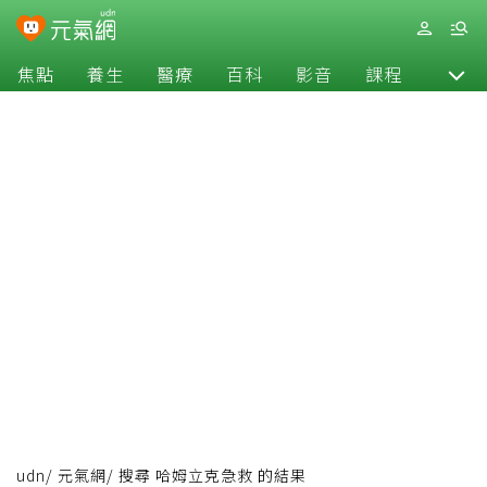
焦點
養生
醫療
百科
影音
課程
退休
udn
/
元氣網
/
搜尋 哈姆立克急救 的結果