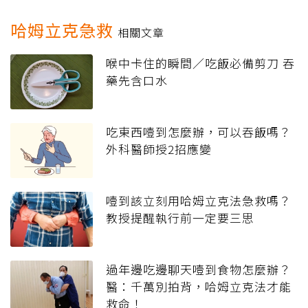
哈姆立克急救
相關文章
喉中卡住的瞬間／吃飯必備剪刀 吞
藥先含口水
吃東西噎到怎麼辦，可以吞飯嗎？
外科醫師授2招應變
噎到該立刻用哈姆立克法急救嗎？
教授提醒執行前一定要三思
過年邊吃邊聊天噎到食物怎麼辦？
醫：千萬別拍背，哈姆立克法才能
救命！