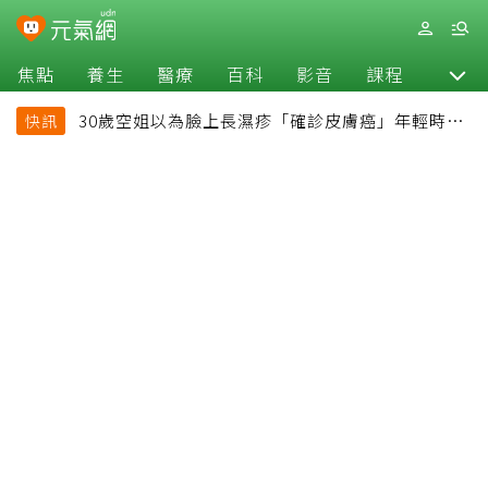
焦點
養生
醫療
百科
影音
課程
退休
30歲空姐以為臉上長濕疹「確診皮膚癌」年輕時一
快訊
習慣釀惡果超後悔