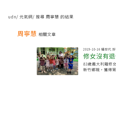
udn
/
元氣網
/
搜尋 周寧慧 的結果
周寧慧
相關文章
2019-10-16 橘世代.
修女沒有退
83歲義大利籍修
新竹鄉親，獲得第
兒園工作，今年5
要一直留在台灣
的錢捐出來，透過
便馬上報名，搭船
說，當時還遇到
心。「每個孩子
台服務50多年，
孩子結婚、成家立