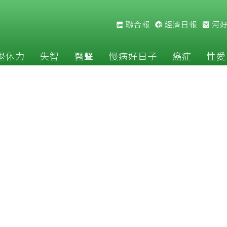
聯合報
經濟日報
河
退休力
失智
醫聲
慢病好日子
癌症
性愛