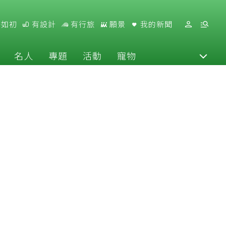
好如初
有設計
有行旅
願景
我的新聞
名人
專題
活動
寵物