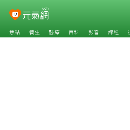
焦點
養生
醫療
百科
影音
課程