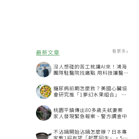
看更多
最新文章
沒人想碰的苦工就讓AI來！鴻海
團隊駐醫院找痛點 用科技讓醫療
更有溫度
糖尿病前期怎麼救？美國心臟協
會研究推「1夢幻水果組合」 酪
梨加它改善血管功能
桃園平鎮傳出80多歲夫弒妻案
家人發現緊急報案、警方調查中
不沾鍋開始沾鍋怎麼辦？日本專
家教1招有望「起死回生」，5情