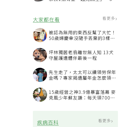
況該換新
看更多
大家都在看
被認為無用的東西反幫了大忙！
50歲婦慶幸沒隨手丟棄的3樣物
品
坪林獨居老翁離世無人知 13犬
守屋護遺體伴最後一程
先生走了，太太可以續領勞保年
金嗎？專家揭遺屬年金怎麼領，
看順位還要看資格
15歲經營之神3.9億暴富落幕 麥
克風少年蘇友謙：每天領700元
過日子
看更多
疾病百科