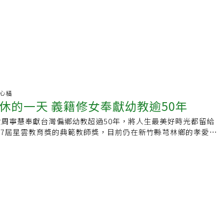
好心橘
休的一天 義籍修女奉獻幼教逾50年
女周寧慧奉獻台灣偏鄉幼教超過50年，將人生最美好時光都留給
7屆星雲教育獎的典範教師獎，目前仍在新竹縣芎林鄉的孝愛幼
月回義大利探望家人，她說，「這是最後一次，以後不回去了，
。」周寧慧從小就在老師的介紹下認識台灣，每年都會將存下來
教會幫助台灣的小朋友，25歲那年得知有機會到台灣服務，她
1個月遠渡重洋到台灣，「在船上的每天都在倒數」，周寧慧
颱風，海上風浪非常大相當可怕，但仍沒有影響她到台灣的決
都是寶貝」，總是露出慈愛笑容的周寧慧熱愛幼兒教育工作，在
教過的學生不計其數，曾在尖石、橫山、芎林服務過，看著許多
業，甚至祖孫3代都是她的學生，而她特別疼愛先天弱勢的幼