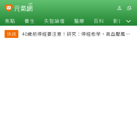
焦點
養生
失智論壇
醫療
百科
影音
40歲前停經要注意！研究：停經愈早，高血壓風險
快訊
恐增加