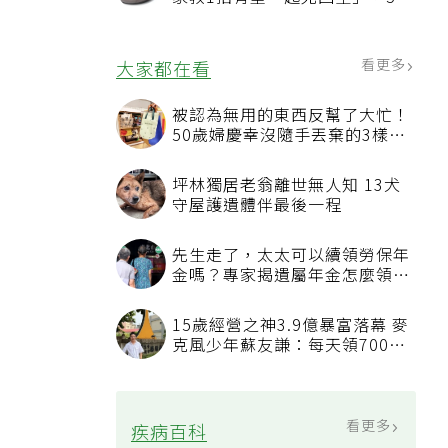
況該換新
看更多
大家都在看
被認為無用的東西反幫了大忙！
50歲婦慶幸沒隨手丟棄的3樣物
品
坪林獨居老翁離世無人知 13犬
守屋護遺體伴最後一程
先生走了，太太可以續領勞保年
金嗎？專家揭遺屬年金怎麼領，
看順位還要看資格
15歲經營之神3.9億暴富落幕 麥
克風少年蘇友謙：每天領700元
過日子
看更多
疾病百科