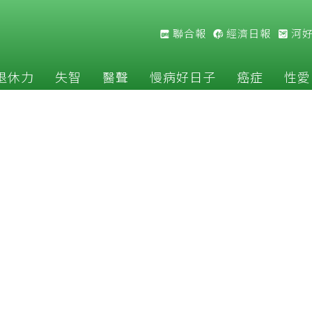
聯合報
經濟日報
河
退休力
失智
醫聲
慢病好日子
癌症
性愛