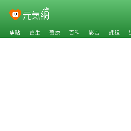
焦點
養生
醫療
百科
影音
課程