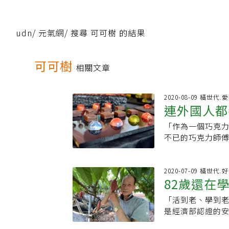
udn
/
元氣網
/
搜尋 可可樹 的結果
可可樹
相關文章
2020-08-09 橘世代.
連外國人都
「作為一個巧克
力
不已的巧克力師傅，即
Awards）亞太區
名巧克力主廚黎玉
bar」潮流。鼓
2020-07-09 橘世代.
82歲還在
（Bar），在同
更多可能。「歐美
「活到老、學到老
爺」
子。種可可的人
是經濟部認證的
現台灣能種出屬
司，研究玉雕、
師傅，從小港機