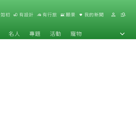
好如初
有設計
有行旅
願景
我的新聞
名人
專題
活動
寵物