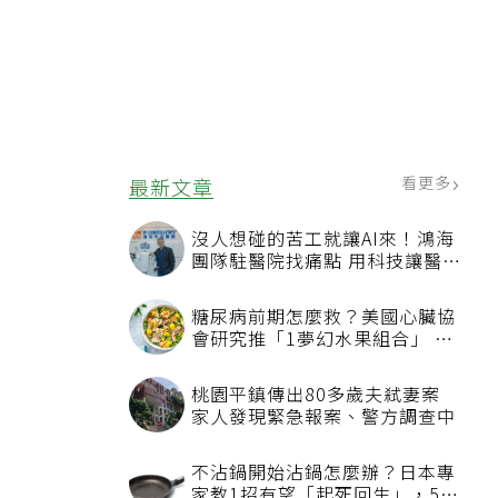
看更多
最新文章
沒人想碰的苦工就讓AI來！鴻海
團隊駐醫院找痛點 用科技讓醫療
更有溫度
糖尿病前期怎麼救？美國心臟協
會研究推「1夢幻水果組合」 酪
梨加它改善血管功能
桃園平鎮傳出80多歲夫弒妻案
家人發現緊急報案、警方調查中
不沾鍋開始沾鍋怎麼辦？日本專
家教1招有望「起死回生」，5情