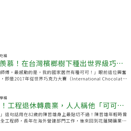
愛吃橘
羨慕！在台灣檳榔樹下種出世界級巧克
力師傅，最感動的是，我的國家居然有種可可！」眼前這位興奮
是2017年從世界巧克力大賽（International Chocolate
拿下高%數原產黑巧克力銅牌的Formosa Chocolate總監、知
璽。黎玉璽的亢奮並不孤獨，近年國際巧克力界吹起「bean to
吹巧克力職人們從產區挑選可可豆（Bean）開始到製作巧克力塊
好學橘
學！工程退休轉農業，人人稱他「可可爺
一家店內實踐整個生產流程的巧克力製法，能夠發掘巧克力風味的
國家的Chef（主廚），可能一輩子都看不到可可樹長什麼樣
」這句話用在82歲的陳哲雄身上最貼切不過！陳哲雄年輕時曾
，尤其是非洲國家，可能一輩子都吃不到巧克力。」當黎玉璽發
安全工程師，長年在海外營建部門工作，後來回到花蓮開礦業公
於自己的可可，難以掩飾她的自豪。她曾招待來自韓國的巧克力
石雕，幾年前他回到南投名間鄉老家，早可含飴弄孫，他卻研究
場直接驅車前往屏東高樹，花費不到一小時，是亞洲其他種植可