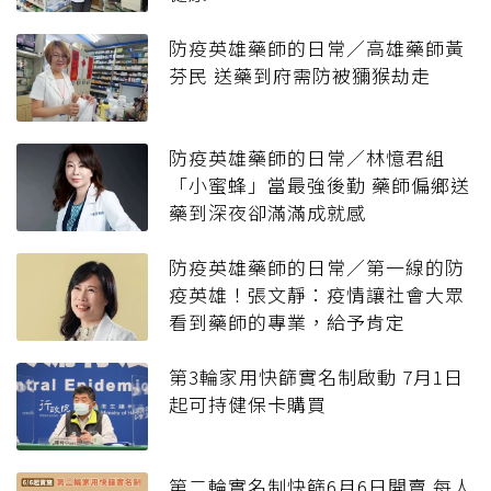
防疫英雄藥師的日常／高雄藥師黃
芬民 送藥到府需防被獼猴劫走
防疫英雄藥師的日常／林憶君組
「小蜜蜂」當最強後勤 藥師偏鄉送
藥到深夜卻滿滿成就感
防疫英雄藥師的日常／第一線的防
疫英雄！張文靜：疫情讓社會大眾
看到藥師的專業，給予肯定
第3輪家用快篩實名制啟動 7月1日
起可持健保卡購買
第二輪實名制快篩6月6日開賣 每人