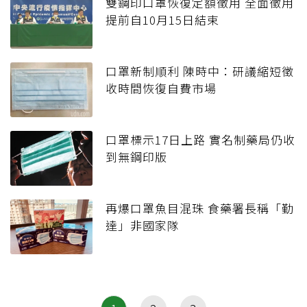
雙鋼印口罩恢復定額徵用 全面徵用
提前自10月15日結束
口罩新制順利 陳時中：研議縮短徵
收時間恢復自費市場
口罩標示17日上路 實名制藥局仍收
到無鋼印版
再爆口罩魚目混珠 食藥署長稱「勤
達」非國家隊