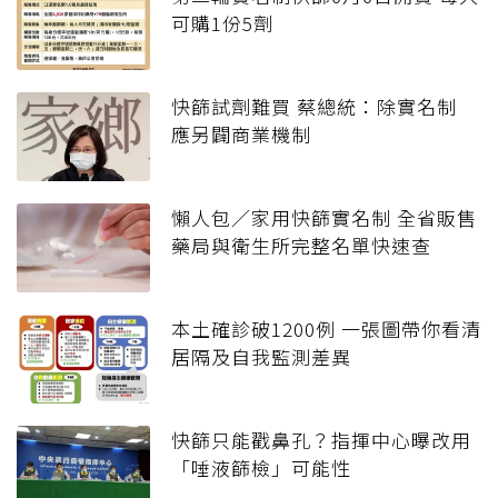
可購1份5劑
快篩試劑難買 蔡總統：除實名制
應另闢商業機制
懶人包／家用快篩實名制 全省販售
藥局與衛生所完整名單快速查
本土確診破1200例 一張圖帶你看清
居隔及自我監測差異
快篩只能戳鼻孔？指揮中心曝改用
「唾液篩檢」可能性