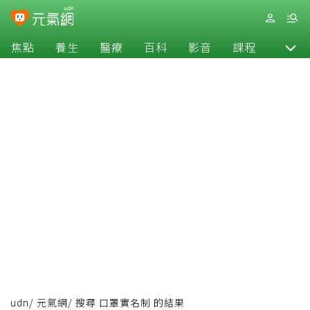
焦點
養生
醫療
百科
影音
課程
退休
udn
/
元氣網
/
搜尋 口罩實名制 的結果