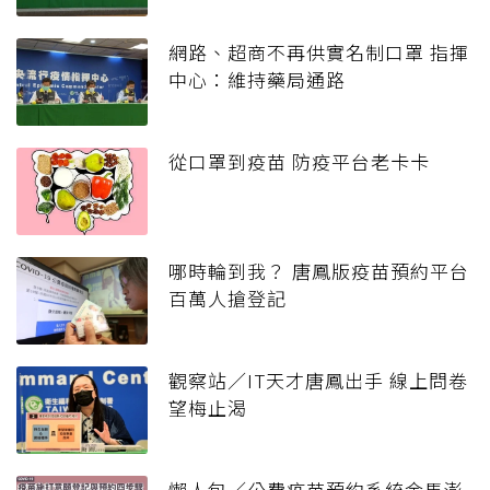
網路、超商不再供實名制口罩 指揮
中心：維持藥局通路
從口罩到疫苗 防疫平台老卡卡
哪時輪到我？ 唐鳳版疫苗預約平台
百萬人搶登記
觀察站／IT天才唐鳳出手 線上問卷
望梅止渴
懶人包／公費疫苗預約系統金馬澎