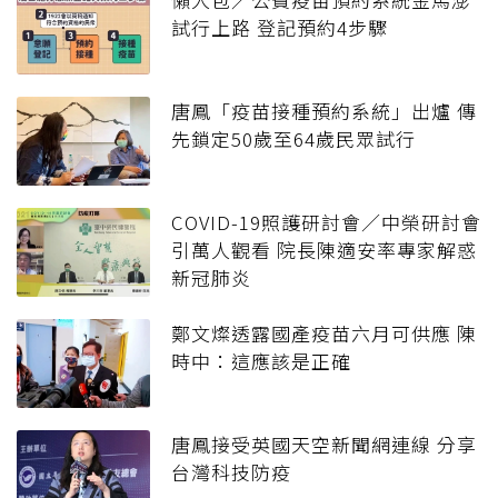
試行上路 登記預約4步驟
唐鳳「疫苗接種預約系統」出爐 傳
先鎖定50歲至64歲民眾試行
COVID-19照護研討會／中榮研討會
引萬人觀看 院長陳適安率專家解惑
新冠肺炎
鄭文燦透露國產疫苗六月可供應 陳
時中：這應該是正確
唐鳳接受英國天空新聞網連線 分享
台灣科技防疫