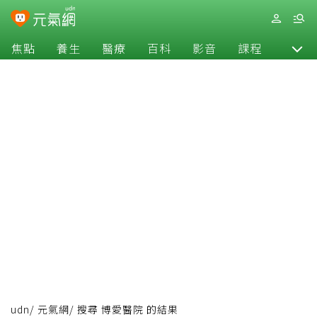
焦點
養生
醫療
百科
影音
課程
退休
udn
/
元氣網
/
搜尋 博愛醫院 的結果