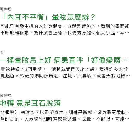
發作，這是為什麼呢？原因1：耳石膠品質差 釀耳石沉積症具
，因此引發眼震及暈眩。成因2：耳石斑重量減少柔軟的膜性內
人，例如過敏性鼻炎或異位性皮膚炎患者，組織胺或炎性胜肽經
科.耳鼻喉
規管、橢圓囊、球囊及耳蝸，外圍一層堅硬的骨壁—骨性迷路。
「內耳不平衡」暈眩怎麼辦？
橢圓囊，干擾耳石膠生成。當跑步時，身體上下跳動，耳石掙脫
浮在骨性迷路的外淋巴液中。一旦大量耳石沉積於半規管內，耳
圓囊，進入某一支半規管，運動結束後，開始沉積，當患者轉頭
，橢圓囊變輕，於是向上浮起。成因3：拉扯耳蝸管橢圓囊上
，可能只有發生過的人能夠體會，身體是靜態的，看到的畫面卻
時，繼續帶動內淋巴液的回流，誘發眼震和暈眩。治療：以耳石
態改變，經由連接管，拉扯球囊及耳蝸管。近端段耳蝸管（高頻
，不斷旋轉移動。為什麼會這樣？我們的身體仰賴大小腦、本體
歸回橢圓囊內，接著長期服用抗組織胺，控制過敏，避免復發。
，柯蒂氏器也跟著位移，聽毛細胞發出聽覺訊息，經由聽神經傳
睛來作平衡，以上有一樣錯亂，其它器官有時會「幫倒忙」而跟
石黏著症 開始鬆動患者的某一支半規管或壺腹內，已有耳石黏
顳葉，因此患者才會聽見耳鳴。耳鳴成因多 需正確就醫「橢圓
轉一般來說是「內耳」不平衡，「眼睛」想要幫忙平衡，卻造成
時間後，開始鬆動。當患者轉頭或改變身體姿勢時，因慣性作
候群」的治療，是以耳石復位術為主，醫師會觀察患者眼球轉
一些方法，可以看到患者的「眼振」，也就是眼睛不斷振動，此
鼻喉
淋巴液的回流，誘發眼震和暈眩。治療：把握時間，立即進行耳
一搖暈眩馬上好 病患直呼「好像變魔
部及身體，藉著慣性及重力，把易位的耳石逐一歸回橢圓囊內，
、外界環境不動，眼睛看到的畫面卻是不斷旋轉移動的。至於內
癒。原因3：上半規管裂 內淋巴液流動患者顳骨未完全包覆住
耳鳴。但需注意的是，上半規管裂隙、半規管外淋巴瘻管或骨性
是什麼呢？最常見的是「耳石脫落」，也叫做良性陣發性眩暈。
上方跟顱內僅隔一層薄膜，只要一跑步，就會連同底下的膜性上
名暈眩持續了3個星期，一活動就覺得天旋地轉，看過許多家診
者，也會在陣發性暈眩發作時，同時出現耳鳴，治療策略迥異，
沒有關係！耳石是內耳平衡器官的一部分，肉眼是看不到的。我
外膨出又向內凹陷，內淋巴液來回流動，誘發眼震和暈眩。治
見起色。62歲的廖阿姨最近一星期，只要躺下就會天旋地轉個
加重病症，宜先正確就醫，才能對症下藥。
衡器官中的橢圓囊，想像成一個「客廳」，耳石是在客廳牆上貼
眠品質，預防偏頭痛發作，避免飲酒，搭配平衡訓練，強化腦部
來時又會再暈眩一次，仰頭也暈、低頭也暈。我聽了兩位病人的
客廳連接著三個像管子一般的「房間」，也就是半規管。因為某
的能力。原因4：因過度換氣 基底動脈缺血患者基底動脈狹
神經學檢查，再以Dix-Hallpike檢查，確認兩人皆為「良性
頭部撞到，也許是感冒，或更多其實找不到原因，這些在客廳
時，過度換氣使血氧增加，顱內血管收縮，基底動脈血流減少，
眩症」，也就是俗稱的「耳石症」。耳石症是臨床最常見的良性
科.耳鼻喉
的磁磚（耳石）剝落下來了，掉進房間（半規管）裡，隨著我們
地轉 竟是耳石脫落
神經核，無法調節抑制來自內耳的前庭平衡感覺，允許它們全數
我的每一節門診都會遇到。耳石症發生的原因，是因不明因素造
變，在房間中移動刺激，造成天旋地轉的感覺。這種天旋地轉常
暈眩。嚴重時，會出現運動失調、複視、肌肉無力，甚至意識障
落，跑進半規管中，隨著耳石在半規管中滾動，造成眼睛產生眼
引發，發作大約數秒至一分鐘後停止。醫師會請病患躺在檢查床
北報導】 練瑜伽可以雕塑身材、訓練平衡感，讓身體更柔軟，
：建議長期服用抗血小板劑，搭配高劑量之二十碳五烯酸
看卡通頭被打到眼睛會不斷旋轉一樣，引發腦部對於空間概念錯
度嘗試引起耳石的移動，並觀察眼球變化，藉以診斷是否有耳石
。醫師提醒，民眾練瑜珈時若感覺頭暈、眩暈、不舒服，可能是
漸進增加運動強度，以免腦幹中風。需注意的是，長期失眠、過
眩。治療耳石症，不能只單靠藥物，止暈藥只能暫時性的讓內耳
石掉落的位置。耳石復位術，則是將誤入房間內磁磚，用特殊的
成耳石脫落，最好盡快就醫，必要時，可接受耳石復位術，幫助
貧血、自主神經失調、多發性神經病變或第一型小腦扁桃體脫疝
敏感，讓耳石在半規管內滾動的感覺較為麻痹，但藥效一過，嚴
廳之中，有時還需要病患配合，回家好好大睡12小時，讓磁磚
耳鼻喉科醫師李宏信表示，近來門診發現，不少民眾上了幾堂瑜