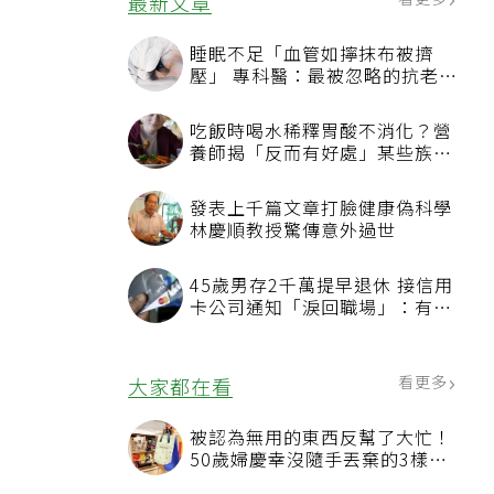
最新文章
睡眠不足「血管如擰抹布被擠
壓」 專科醫：最被忽略的抗老方
法
吃飯時喝水稀釋胃酸不消化？營
養師揭「反而有好處」某些族群
才要禁
發表上千篇文章打臉健康偽科學
林慶順教授驚傳意外過世
45歲男存2千萬提早退休 接信用
卡公司通知「淚回職場」：有錢
也碰壁
看更多
大家都在看
被認為無用的東西反幫了大忙！
50歲婦慶幸沒隨手丟棄的3樣物
品