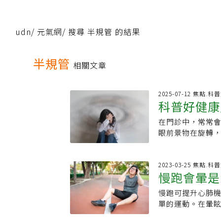
udn
/
元氣網
/
搜尋 半規管 的結果
半規管
相關文章
2025-07-12 焦點.
科普好健康
在門診中，常常
眼前景物在旋轉
又發作。某一耳
耳邊反覆開關鐵
沉積症，再進一步檢查
2023-03-25 焦點.
慢跑會暈是
cochlea s
迷路也會跟著波
慢跑可提升心肺
頭痛。在接受耳石
單的運動。在暈眩
內耳石沉積因為
dizzines
在患者改變頭部