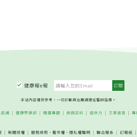
健康報e報
本站內容僅供參考，一切診斷與治療請遵從醫師指導。
元氣網
健康聚樂部
精選專題
疾病百科
退休力
文章首頁
專
服
新聞授權
服務條款
·
著作權
·
隱私權聲明
聯合報系
訂報紙