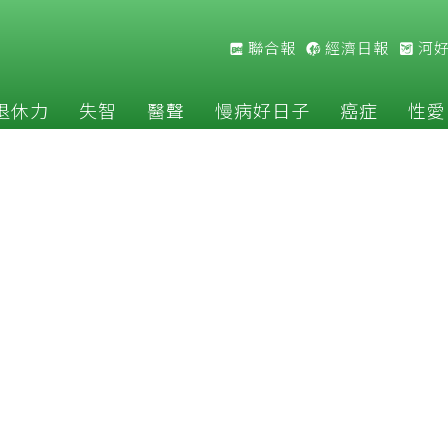
聯合報
經濟日報
河
退休力
失智
醫聲
慢病好日子
癌症
性愛