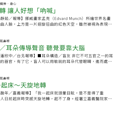
慢跑暈眩症，宜先正確就醫，確認病因，加以治療，勿盲目長期
，根本治標不治本！另外還得承受嗜睡、口乾、視力模糊、頭痛
，或等身體將破碎的磁磚吸收掉。「前庭神經炎」也很常見，前
目眩，休息幾天仍不見好轉。經詳細檢查才發現，原來是病人進
百科.精神．身心
(責任編輯：葉姿岑）
物所造成的副作用。要徹底治癒耳石症，唯一最快速且最有效的
轉 讓人好想「吶喊」
，也就是平衡神經發炎了，通常是病毒感染造成的。當前庭神經
導致內耳耳石脫落，掉進半規管，才造成眩暈。所幸多數患者接
「耳石復位術」將耳石移出半規管外。在醫師的協助下，只需要
不斷刺激的訊號，此時眼睛感到疑惑，於是跟著錯亂，這就是為
，症狀便順利緩解。耳石脫落又稱「耳石症」，很容易引發「良
經由側躺、坐起等幾個簡單動作，症狀立刻就解除了，更不再需
茹／報導】挪威畫家孟克（Edvard Munch）所繪世界名畫
東西一直在晃動，產生天旋地轉，不同於一般頭暈的感覺。前庭
眩暈」症狀。眩暈患者當中，耳石症約占兩成。當耳石脫落，掉
暈藥造成身體的負擔。廖阿姨在治療完成時的反應。她拍手說：
扭曲人臉，上方是一片迴旋扭曲的紅色天空，雖然被視為表現主
平衡中感覺最難受、可怕的一種，因為它持續轉個不停，連走路
於淋巴液中，就會刺激管內神經，進而產生眩暈症狀。有些病人
害了，根本是變魔術！！』 我忍不住哈哈大笑。然而，造成暈
但後世有人猜測，可能孟克也有內耳平衡的問題，才會畫出扭曲
病毒感染、神經發炎的回復需要時間，前庭神經炎持續的時間也
站都站不穩，行走都成問題。治療耳石症若採用耳石復位術，多
多種，嚴重者可能與腦中風、腦瘤…等重大疾病相關。強烈建議
何，突然出現暈眩，而且環境事物看起來變得扭曲，是耳鼻喉科
至三天。此時很需要醫師的幫忙，用藥讓平衡神經發炎期間能夠
醫師會以手扶著患者頭部左右轉動，順著半規管方向，利用重力
發作時，請務必立刻找專業且有經驗的神經內科醫師診治，儘早
年輕人也免不了。暈眩一分鐘 有如一世紀30歲的玟玟（化
科.耳鼻喉
輕神經發炎產生的後遺症。前庭神經炎通常是凌晨開始發作，可
歸位，眩暈就能逐漸改善。李宏信醫師解釋，除了耳石症，多數
／耳朵傳導聲音 聽覺要靠大腦
延誤病情。
時，突然感到天旋地轉襲來，讓她想吐，她眼前的辦公室，也變
。因為聽神經和前庭神經長得很近，如果一起發炎，就叫做內耳
管狀組織內的淋巴液過多造成。淋巴液積存過多，便會壓迫半規
雖然這陣暈眩一分鐘就過去，「我卻覺得有如一世紀那麼長！」
聽力下降，此時必須按照突發性耳聾治療。此外，前庭神經炎的
眩暈。淋巴液分泌過多或排出困難，就可能導致淋巴液大量聚
潘欣中／台北報導】■耳朵構造／盲友 非它不可五官之一的耳
時因為沒吃早餐，以為是血糖太低的關係，於是就吃了早餐，症
一會合併良性陣發性眩暈，也就是前述的耳石脫落，需靠耳鼻喉
太鹹、身體常浮腫的病患較容易出現這樣的問題，且復發機率頗
要的器官，有了它，盲人可以用敏銳的耳朵代替眼睛，進而處理
豈料，第二天晚上，她躺在床上，相同的症狀又來了。而且這一
，並且合併耳石復位術治療。其他內耳不平衡的原因還包括偏頭
年人居多，血管阻塞、硬化，或壓力大、焦慮等因素都容易誘發
。耳朵構造，基本上分為三部份，分別是外耳、中耳、內耳，連
感覺，整整持續十分鐘，「我坐也不是、站也不是。」第三天，
底血管循環不良、梅尼爾氏症、內耳功能退化或受傷......等
為確保血管暢通，並讓神經獲得足夠營養，有時也會搭配使用一
構成了人類的聽覺系統。第1關／外耳：桃園聖保祿醫院耳鼻喉
出現一分鐘。玟玟去看醫師，醫師為她做內耳檢查，同時請她做
平衡的原因、治療的方法都不一樣，建議還是諮詢專業醫師，找
、紓解緊張情緒，一般約需服藥三至六個月，才能真正解決問
，耳部的構造，由外耳耳廓進入外耳道後，接著的是中耳耳膜
科.耳鼻喉
平衡測試後，研判她可能是內耳半規管的問題。替她開藥，又要
躁鬱症』再發
一起床～天旋地轉
是因耳循環差，或中耳、內耳發炎所造成，必須針對病因進行治
／中耳：中耳腔內有三塊聽小骨，分別是鎚骨、砧骨及鐙骨，鐙
要太緊張、少喝咖啡和茶，並請她藥吃完再回診。但是玟玟很苦
難控制！新冠肺炎疫情期間，有助於提升免疫力的營養補給出
用促進內耳循環藥物，並供給內耳組織足夠養分，以利復原。治
圓孔，聲音由此傳入內耳。第3關／內耳：內耳的構造可分為兩
走在路上時，這個毛病又犯，到時候不知道該怎麼辦。景物旋轉
曹馥年／嘉義報導】「我一起床就頭暈目眩，是不是得了重
！恐是危及生命的氣喘緊急症狀立刻加入KingNet 國家網路醫
用血管擴張劑、幫助神經修復藥物，以減少耳石脫落復發機率。
分主司聽覺，前庭半規管部分則司平衡。耳蝸部分集合成耳蝸神
暈眩的原因很多種。台北榮民總醫院耳鼻喉部主任蕭安穗說，人
婦人日前起床時突感天旋地轉，起不了身。經署立嘉義醫院家醫
守護全家人健康!
師提醒，嚴重眩暈患者多有心血管病史，應格外注意按時服藥。
集合成前庭神經，這兩個神經再合在一起形成耳蝸前庭神經，就
能是血壓太高或太低、姿態性低血壓、血糖值過高或過低，合併
查，原來是半規管內的「耳石」位移，引發良性陣發性姿態性眩
作息要規律，飲食要清淡，避免咖啡、濃茶、菸酒、巧克力及過
由此再走入腦幹的聽覺神經核，接著上達大腦的聽覺中樞。第4
至於「眩」，看到眼前環境會旋轉，多半與內耳平衡有關。蕭安
耳石復位術，恢復正常。署立嘉義醫院近日連續出現幾位良性陣
鬆心情，症狀較不會反覆發作。
覺中樞的主要區域在大腦的顳葉，所以，耳朵只是用來傳導聲
夠平衡，是由內耳、眼睛、大腦、小腦和整體感覺系統等五處，
患，張志富指出，患者都是50多歲中年人，症狀皆為起床後就