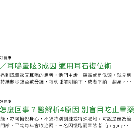
科普好健康
／耳鳴暈眩3成因 適用耳石復位術
會遇到既暈眩又耳鳴的患者，他們主訴一轉頭或是低頭，就見到
，持續數秒鐘至數分鐘，每晚睡前剛躺下，或者平躺一翻身，就
還會聽到一陣一陣忽大忽小的「嗡～嗡～嗡」聲音，很像有人在
窗，窗櫺摩擦發出尖銳的聲響。患者就醫後，以為是半規管耳石
診斷為「橢圓囊病變性耳蝸症候群」 (utriculopathic
科普好健康
怎麼回事？醫解析4原因 別盲目吃止暈藥
yndrome)。此病會出現的狀況是當耳石在半規管內滾動時，整個膜性
動，不僅耳鳴加重，還會聽見迴音，出現聽覺過敏，甚至誘發偏
機能，亦可愉悅身心，不須特別訓練或特殊場地，可說是最為簡
復位術後，不僅暈眩消失，就連耳鳴也消失了。成因1：半規管
門診，平均每年會收治兩、三名因慢跑而暈眩者（jogging
耳石掙脫耳石斑，離開了橢圓囊，沉積於某一支半規管內，就會
s），何時發作因人而異，有的是一跑步就發作，有的是跑步中發作，有
姿勢的動作停止時，繼續帶動半規管內淋巴液的流動，致使患者