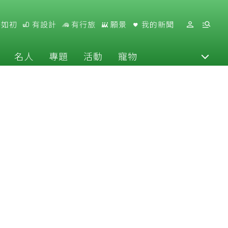
好如初
有設計
有行旅
願景
我的新聞
名人
專題
活動
寵物