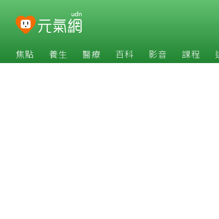
焦點
養生
醫療
百科
影音
課程