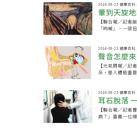
畸形，也會引起
重暈眩又會復發
可以貼在牆壁上
伽課後開始頭暈
2014-09-23 健康
服用止暈止吐藥。
腳輕…等止暈藥
暈到天旋地
庭神經掌管平衡
行某些瑜伽動作
方法，就是藉由
發炎時，會發出
受耳石復位術後
短短十來分鐘，
【聯合報╱記者施靜
什麼我們會看到
性姿態性偶發性
要吃一大堆的止
「吶喊」，一張
神經炎是內耳不
進半規管、漂浮
『孔醫師你太厲
義的經典之作，
都很困難。由於
甚至暈到嘔吐，
眩的原因有非常
的意象。不論如
長，可能持續一
半能不藥而癒。
大家一旦有暈眩
常見的病症之一，
2014-09-23 健康百
順利度過，也減
將耳石搖回內耳
聲音怎麼來
確認診斷，以免
名），上班坐著
能合併聽力下降
眩暈症是因內耳
得陰暗、扭曲。
迷路炎，會伴隨
管內神經，引起
【元氣周報／記者
玟玟說。玟玟那
患者，有三分之
積，平常飲食吃
朵，是人體極重
狀也未再出現。
科醫師仔細分辨
高。患者以中老
生活上一切事務
次，天翻地覆的
痛造成的頭暈、基
症狀，治療原則
接聽神經至大腦，
玟玟這種症狀又
等。每種內耳不
些藥物幫助紓壓
科主任施偉勛說
2014-09-23 健康百
走直線、交叉的
出原因、對症下藥。 【延伸閱讀】 忽略情緒高低起伏，小心！『
耳石脫落 
題。耳石移位若
（鼓膜）。第2關
她放慢腳步、不
率高！自殺風險
療，此時可以使
骨接觸到內耳之卵
惱，很怕上班或
【聯合報╱記者
汗、心跳速率加快
療時，可考慮使
大部分，耳蝸部
與內耳平衡有關
病？」嘉義一位
藥 LINE＠ 共同
家醫科李政道醫
經，半規管部分
會「暈」，有可
科醫師張志富檢
建議眩暈症患者
是第八對腦神經，
後腦勺緊緊的；
暈。經過簡易的
鹹食物，學習放
關大腦顳葉：聽
穗指出，身體能
發性姿態性眩暈病