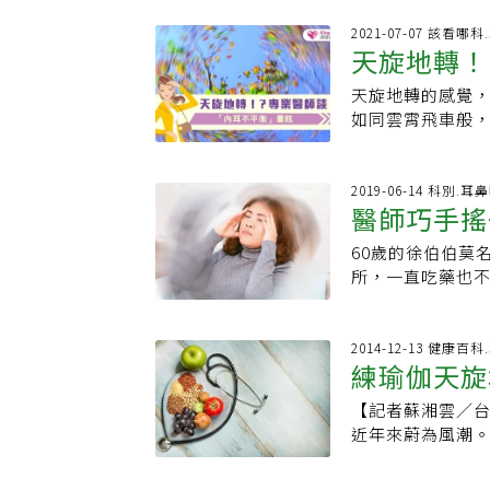
的是跑步結束後才
以為頭部還在轉動
有過敏性體質的
2021-07-07 該看哪
耳迷路，包括半
天旋地轉！
由前庭動脈進入
膜性迷路其實是
耳石斑，離開橢
石斑重量明顯減少
天旋地轉的感覺
或改變身體姿勢
移，膜性迷路型
如同雲霄飛車般
復位術，把耳石
耳蝸）向上扭曲
感覺、內耳、眼
原因2：既有的耳
進腦幹，傳進大腦
著錯亂。天旋地
著，在跑步一段
囊病變性耳蝸症
混亂。我們藉由
2019-06-14 科別.耳
用，繼續帶動內
醫師巧手搖
動，轉動患者頭
時雖然身體靜止
石復位術，即可痊
同時治癒暈眩及
耳不平衡的原因
內耳，上半規管
60歲的徐伯伯莫
術」
半規管發育不良
耳石和耳屎完全
半規管，一起向
所，一直吃藥也不
耳石復位術只會
們可以把內耳平
療：建議改善睡
十多秒鐘，坐起
著的「磁磚」，
調節（抑制）暈眩
症狀，先為他們做了
些原因，也許是
窄，在跑步喘氣
陣發型姿勢性暈
2014-12-13 健康百
（橢圓囊）牆上
練瑜伽天旋
影響到腦幹前庭
暈眩症，幾乎在
頭部轉動姿勢改
進入大腦，誘發
成內耳的耳石脫
見在往後躺下時
【記者蘇湘雲／台
礙等症狀。治療
震，就像小時候
上，用特殊的角
近年來蔚為風潮
（EPA），循序
亂，進而產生暈
脫落以及推知耳
某些瑜珈姿勢造
度焦慮、缺鐵性
的神經傳導較不
角度，讓它回到客
緩解症狀。資深