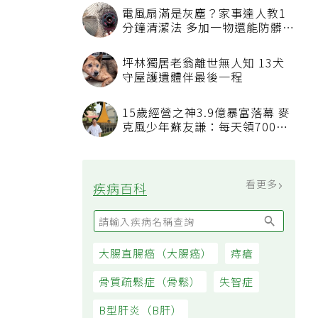
電風扇滿是灰塵？家事達人教1
分鐘清潔法 多加一物還能防髒汙
附著
坪林獨居老翁離世無人知 13犬
守屋護遺體伴最後一程
15歲經營之神3.9億暴富落幕 麥
克風少年蘇友謙：每天領700元
過日子
看更多
疾病百科
大腸直腸癌（大腸癌）
痔瘡
骨質疏鬆症（骨鬆）
失智症
B型肝炎（B肝）