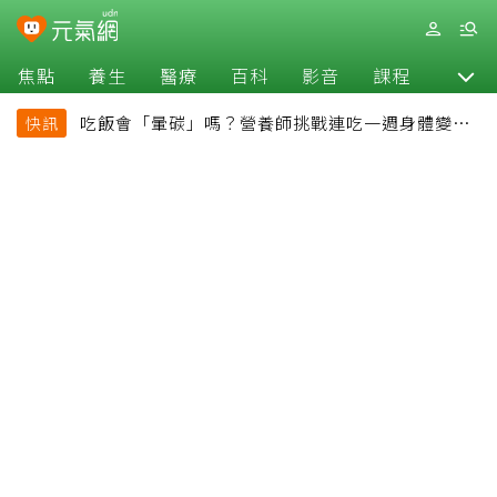
焦點
養生
醫療
百科
影音
課程
退休
吃飯會「暈碳」嗎？營養師挑戰連吃一週身體變化
快訊
揭控制血糖關鍵