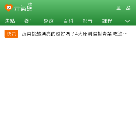
焦點
養生
醫療
百科
影音
課程
退休
蔬菜挑越漂亮的越好嗎？4大原則選對青菜 吃進纖
快訊
維、維生素與植化素