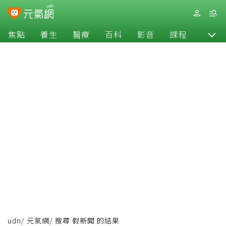
焦點
養生
醫療
百科
影音
課程
退休
udn
/
元氣網
/
搜尋 假新聞 的結果