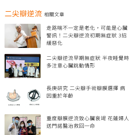
二尖瓣逆流
相關文章
走路喘不一定是老化，可能是心臟
警訊！二尖瓣逆流初期無症狀 3招
緩惡化
二尖瓣逆流早期無症狀 半夜睡覺時
多注意心臟跳動情形
長庚研究 二尖瓣手術瓣膜選擇 病
因重於年齡
重度瓣膜逆流致心臟衰竭 花蓮婦人
送門諾醫治救回一命