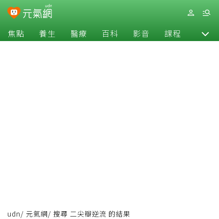
焦點
養生
醫療
百科
影音
課程
退休
udn
/
元氣網
/
搜尋 二尖瓣逆流 的結果