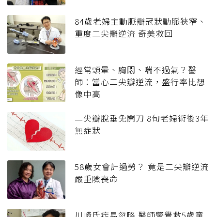
84歲老婦主動脈瓣冠狀動脈狹窄、
重度二尖瓣逆流 奇美救回
經常頭暈、胸悶、喘不過氣？醫
師：當心二尖瓣逆流，盛行率比想
像中高
二尖瓣脫垂免開刀 8旬老婦術後3年
無症狀
58歲女會計過勞？ 竟是二尖瓣逆流
嚴重險喪命
川崎氏症易忽略 醫師警覺救5歲童