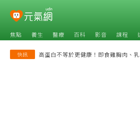
焦點
養生
醫療
百科
影音
課程
高蛋白不等於更健康！即食雞胸肉、乳
快訊