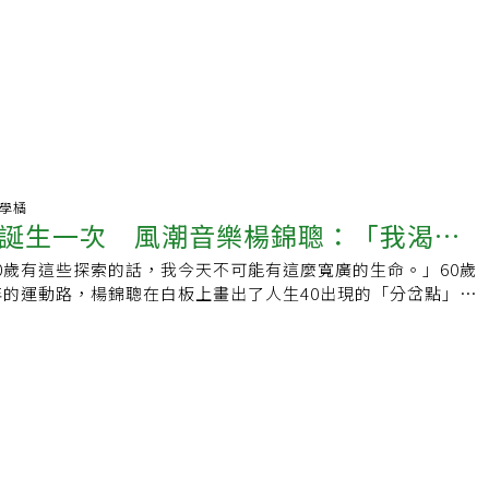
好學橘
誕生一次 風潮音樂楊錦聰：「我渴望
0歲有這些探索的話，我今天不可能有這麼寬廣的生命。」60歲
上伸展台。」
年的運動路，楊錦聰在白板上畫出了人生40出現的「分岔點」，
的唯一道路，發展出向內探索的蘇菲旋轉和舞蹈、向外探險的身
生三足鼎立的支撐點，「如果有一天公司真的發生了什麼事、受
為我的人生有很多隻腳，不會少一隻就被擊垮。當初會害怕失
公司垮了，我的人生就完蛋了。那時候楊錦聰的價值建立在『我
，我建立了它，大家都很肯定。』所以當公司倒了，我什麼人都
亂、曲折的歧路小徑，而今回頭望，成了道路清晰的人生花園。
歲讓自己重新誕生一次，他發現，「身體律動」是他經驗人生最
議，每個人的人生都要找到兩種運動，一種是讓你全然投入、忘