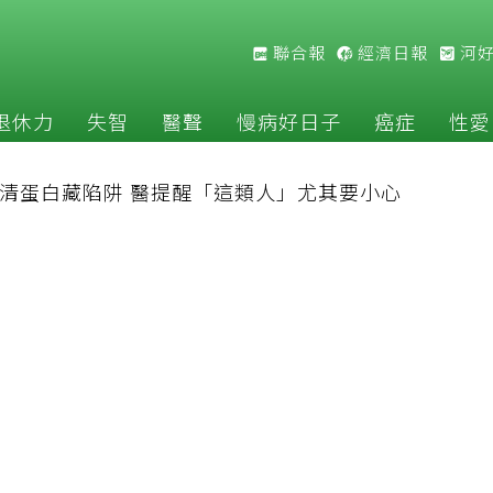
聯合報
經濟日報
河
退休力
失智
醫聲
慢病好日子
癌症
性愛
清蛋白藏陷阱 醫提醒「這類人」尤其要小心