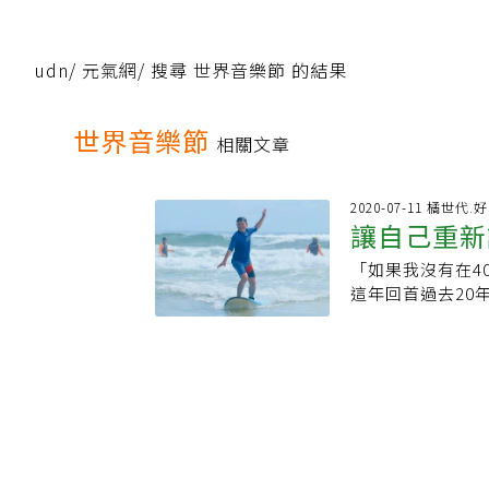
udn
/
元氣網
/
搜尋 世界音樂節 的結果
世界音樂節
相關文章
2020-07-11 橘世代.
讓自己重新
「如果我沒有在4
80歲時站
這年回首過去20
讓他從「工作」
體活動，成為人
了什麼影響，因
敗，是因為只要
是風潮音樂老闆
不是。」曾經紛
楊錦聰說，他40
好的方式；他建