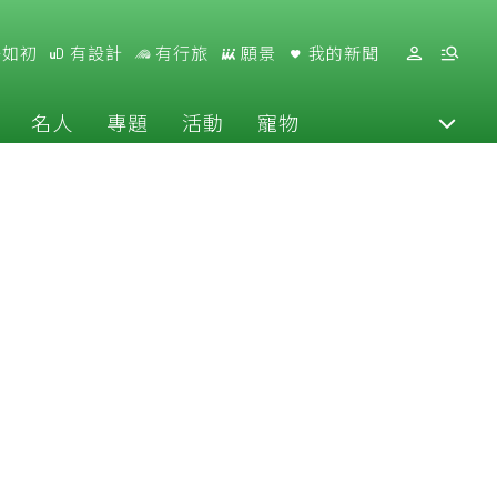
好如初
有設計
有行旅
願景
我的新聞
名人
專題
活動
寵物