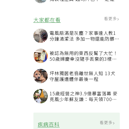
然起司
看更多
大家都在看
電風扇滿是灰塵？家事達人教1
分鐘清潔法 多加一物還能防髒汙
附著
被認為無用的東西反幫了大忙！
50歲婦慶幸沒隨手丟棄的3樣物
品
坪林獨居老翁離世無人知 13犬
守屋護遺體伴最後一程
15歲經營之神3.9億暴富落幕 麥
克風少年蘇友謙：每天領700元
過日子
看更多
疾病百科