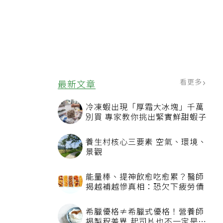
看更多
最新文章
冷凍蝦出現「厚霜大冰塊」千萬
別買 專家教你挑出緊實鮮甜蝦子
養生村核心三要素 空氣、環境、
景觀
能量棒、提神飲愈吃愈累？醫師
揭越補越慘真相：恐欠下疲勞債
希臘優格≠希臘式優格！營養師
揭製程差異 起司片也不一定是天