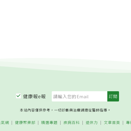
步？ 歐洲研究：走「這個步數」可降低死亡風險．當70歲時想
6種生活態度讓你更健康長壽、自在圓滿責任編輯：陳學梅
健康報e報
本站內容僅供參考，一切診斷與治療請遵從醫師指導。
元氣網
健康聚樂部
精選專題
疾病百科
退休力
文章首頁
專