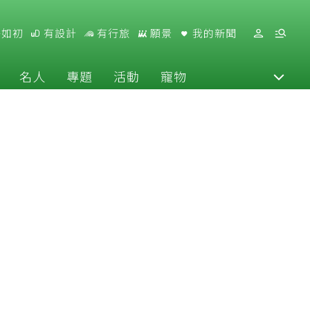
好如初
有設計
有行旅
願景
我的新聞
名人
專題
活動
寵物