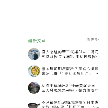
看更多
最新文章
沒人想碰的苦工就讓AI來！鴻海
團隊駐醫院找痛點 用科技讓醫療
更有溫度
糖尿病前期怎麼救？美國心臟協
會研究推「1夢幻水果組合」 酪
梨加它改善血管功能
桃園平鎮傳出80多歲夫弒妻案
家人發現緊急報案、警方調查中
不沾鍋開始沾鍋怎麼辦？日本專
家教1招有望「起死回生」，5情