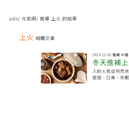
udn
/
元氣網
/
搜尋 上火 的結果
上火
相關文章
2023-12-02 醫療.中醫
冬天進補上
人的火氣從何而
&amp;
痘痘、口臭、失
發生的？這代表
中所說的那把熊
火失衡 對應症
在這些所謂的五
是，中醫觀念裡
臟腑，而是指相
過有時因為自身
身體出現外顯症