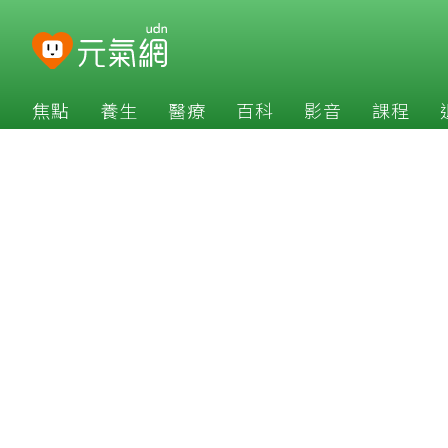
焦點
養生
醫療
百科
影音
課程