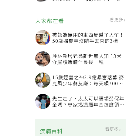
況該換新
看更多
大家都在看
被認為無用的東西反幫了大忙！
50歲婦慶幸沒隨手丟棄的3樣物
品
坪林獨居老翁離世無人知 13犬
守屋護遺體伴最後一程
15歲經營之神3.9億暴富落幕 麥
克風少年蘇友謙：每天領700元
過日子
先生走了，太太可以續領勞保年
金嗎？專家揭遺屬年金怎麼領，
看順位還要看資格
看更多
疾病百科