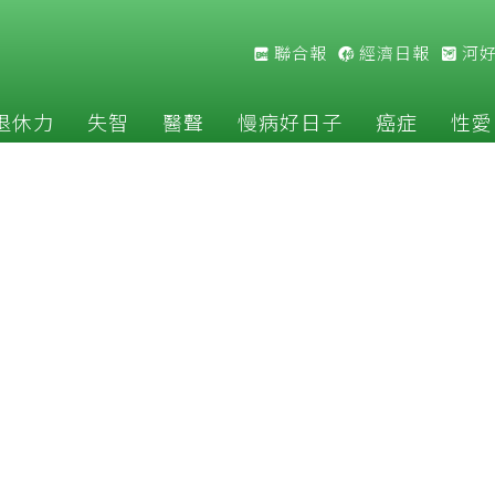
聯合報
經濟日報
河
退休力
失智
醫聲
慢病好日子
癌症
性愛