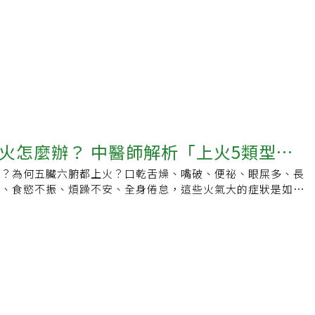
火怎麼辦？ 中醫師解析「上火5類型
來？為何五臟六腑都上火？口乾舌燥、嘴破、便祕、眼屎多、長
如何降火」：別以為喝青草茶就沒事
眠、食慾不振、煩躁不安、全身倦怠，這些火氣大的症狀是如何
身體出了什麼問題？人會上火，究竟什麼是「火」？是食神電影
熊烈火嗎？還是指一個人的「火爆個性」呢？生病是五臟六腑的
狀一次看在中醫論點中，五臟相生，因此上火的情形也都會發生
臟六腑中，包括心火、肝火、腎火、肺火、胃火，但值得注意的
的「心」、「肝」、「腎」、「肺」、「胃」並不是單單指這些
對應的系統。中醫師陳潮宗指出，五臟六腑的火是平衡存在，不
的飲食、作息或疾病，導致蘊含體內的火失去平衡，這時就會使
狀，嚴重者還會併生疾患，不只在治療上耗費時日，更難過的是