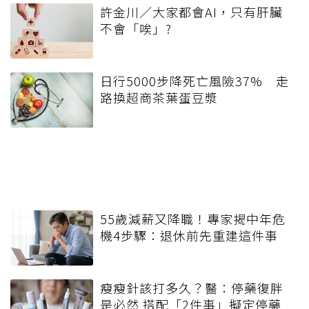
許金川／大家都會AI，只有肝臟
不會「唉」?
日行5000步降死亡風險37% 走
路換超商茶葉蛋豆漿
55歲減薪又降職！專家揭中年危
機4步驟：退休前先重建這件事
瘦瘦針該打多久？醫：停藥復胖
是必然 搭配「2件事」擬定停藥