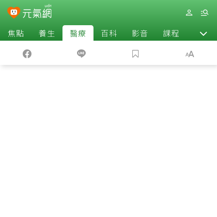
焦點
養生
醫療
百科
影音
課程
退休