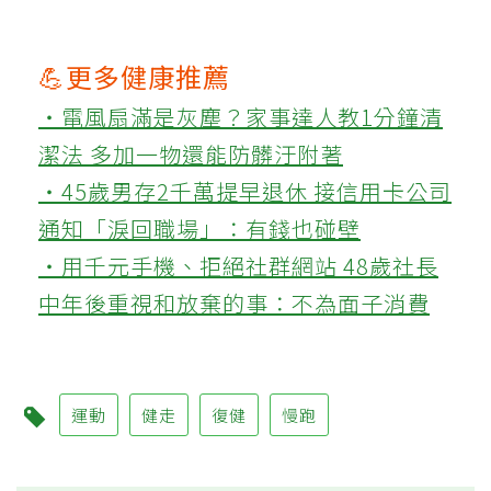
💪更多健康推薦
‧電風扇滿是灰塵？家事達人教1分鐘清
潔法 多加一物還能防髒汙附著
‧45歲男存2千萬提早退休 接信用卡公司
通知「淚回職場」：有錢也碰壁
‧用千元手機、拒絕社群網站 48歲社長
中年後重視和放棄的事：不為面子消費
運動
健走
復健
慢跑