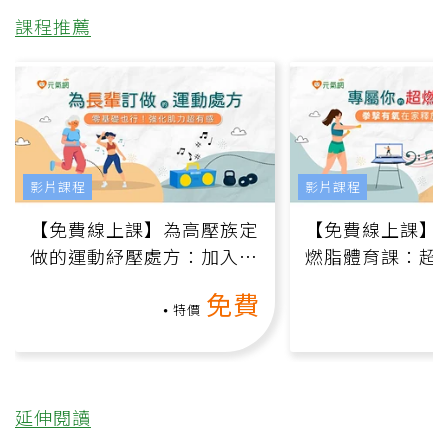
課程推薦
影片課程
影片課程
【免費線上課】為高壓族定
【免費線上課】
做的運動紓壓處方：加入行
燃脂體育課：超
動、增肌、互動元素，0基
氧」高壓族在家
免費
礎也能做！
負擔
特價
延伸閱讀