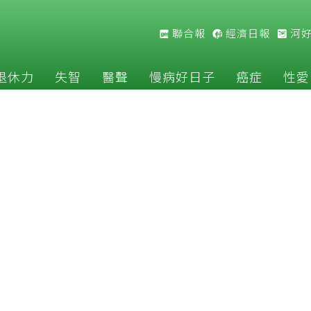
聯合報
經濟日報
河
退休力
失智
醫聲
慢病好日子
癌症
性愛