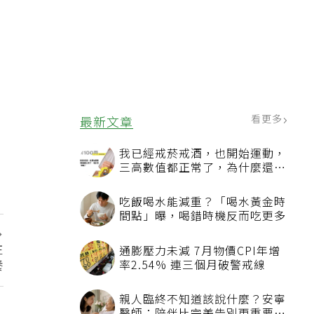
看更多
最新文章
我已經戒菸戒酒，也開始運動，
三高數值都正常了，為什麼還不
能停藥？
吃飯喝水能減重？「喝水黃金時
間點」曝，喝錯時機反而吃更多
注
通膨壓力未減 7月物價CPI年增
養
率2.54% 連三個月破警戒線
親人臨終不知道該說什麼？安寧