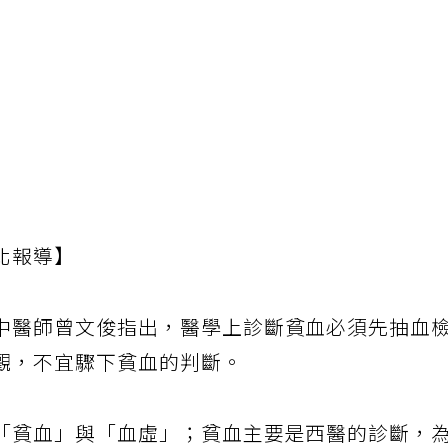
北報導】
中醫師曾文俊指出，醫學上診斷貧血必須先抽血
觀，不宜驟下貧血的判斷。
「貧血」與「血虛」；貧血主要是西醫的診斷，