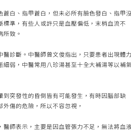
色蒼白、指甲蒼白，但未必所有臉色發白、指甲
斷標準，有些人或許只是血壓偏低，末梢血流不
病所致。
中醫診斷。中醫師曾文俊指出，只要患者出現體
脈細弱，中醫常用八珍湯甚至十全大補湯等以補
暈到突發性的昏倒皆有可能發生，有時因腦部缺
部外傷的危險，所以不容忽視，
，醫師表示，主要是因血管張力不足，無法將血