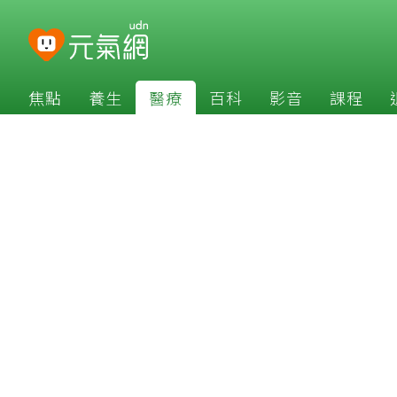
焦點
養生
醫療
百科
影音
課程