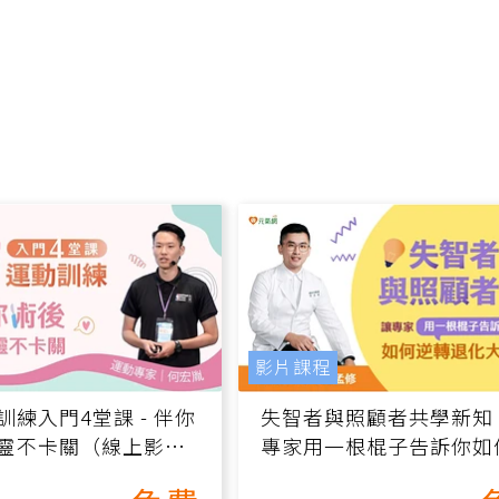
影片課程
訓練入門4堂課 - 伴你
失智者與照顧者共學新知
靈不卡關（線上影音
專家用一根棍子告訴你如
轉退化大腦（線上影音課