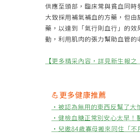
供應至頭部，臨床常與貧血同時
大致採用補氣補血的方藥，但由
藥，以達到「氣行則血行」的效
動，利用肌肉的張力幫助血管的
【更多精采內容，詳見新生報之
💪更多健康推薦
‧被認為無用的東西反幫了大
‧健檢血糖正常別安心太早！
‧兒邀84歲寡母搬來同住「