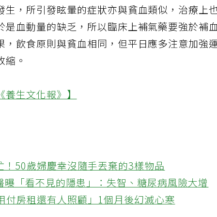
發生，所引發眩暈的症狀亦與貧血類似，治療上
於是血動量的缺乏，所以臨床上補氣藥要強於補
果，飲食原則與貧血相同，但平日應多注意加強
收縮。
《養生文化報》】
忙！50歲婦慶幸沒隨手丟棄的3樣物品
醫曝「看不見的隱患」：失智、糖尿病風險大增
不用付房租還有人照顧」1個月後幻滅心寒