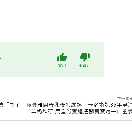
?
實用
不實用
下一篇
映「豆子
寶寶離開母乳後怎麼選？卡洛塔妮35年專
羊奶科研 用全球實證把關寶寶每一口營