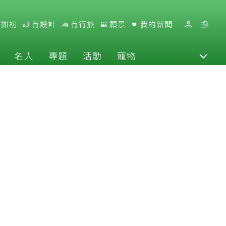
好如初
有設計
有行旅
願景
我的新聞
名人
專題
活動
寵物