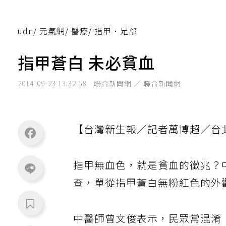
udn
/
元氣網
/
醫療
/
指甲．足部
指甲蒼白 未必貧血
2014-09-23 13:32:58
聯合新聞網 ／ 聯合新聞網
【台灣新生報／記者萬博超／台
指甲無血色，就是貧血的徵兆？
查，單從指甲蒼白無粉紅色的外
中醫師曾文俊表示，民眾常混淆