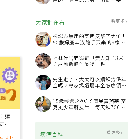
醫師：陪伴比完美告別更重要，
4句話值得及早說出口
看更多
大家都在看
被認為無用的東西反幫了大忙！
50歲婦慶幸沒隨手丟棄的3樣物
品
坪林獨居老翁離世無人知 13犬
守屋護遺體伴最後一程
先生走了，太太可以續領勞保年
金嗎？專家揭遺屬年金怎麼領，
看順位還要看資格
15歲經營之神3.9億暴富落幕 麥
克風少年蘇友謙：每天領700元
過日子
：讓
何逆
）
看更多