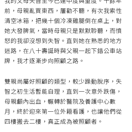
我的父母失智至今已達中度與重度。十餘年
前，母親亂買東西，屢勸不聽，有次我索性
清空冰箱，把幾十個冷凍雞腿倒在桌上，對
她大發脾氣，當時母親只是默默聆聽，而憤
怒的我卻沒想到失智。直到她在熟悉的地方
迷路，在八十壽誕時與父親一起下錯公車站
牌，我才逐漸步向照顧之路。
雙親尚屬好照顧的類型，較少躁動脫序，失
智之初生活暫能自理，直到一次意外跌傷，
母親顱內出血，輾轉於醫院及養護中心數
月，終於迎來第一位外籍看護，也讓他們從
四樓搬去二樓，真正成為被照顧者。