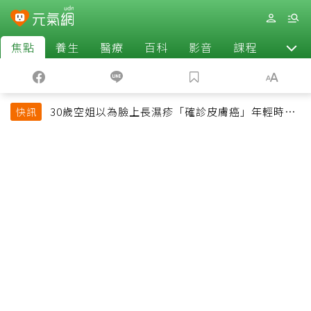
焦點
養生
醫療
百科
影音
課程
退休
30歲空姐以為臉上長濕疹「確診皮膚癌」年輕時一
快訊
習慣釀惡果超後悔