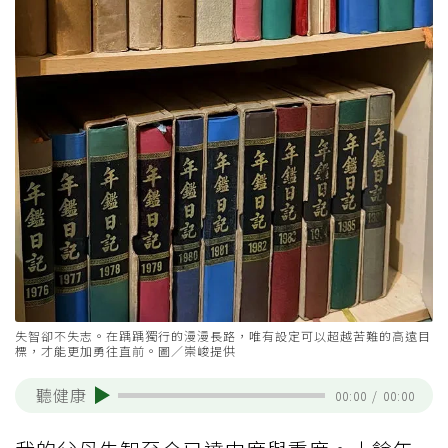
失智卻不失志。在踽踽獨行的漫漫長路，唯有設定可以超越苦難的高遠目
標，才能更加勇往直前。圖／崇峻提供
聽健康
00:00
/
00:00