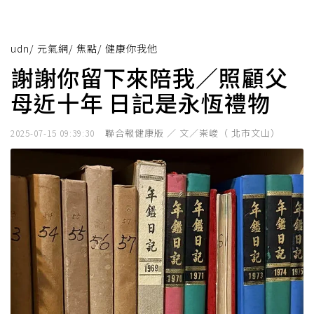
udn
/
元氣網
/
焦點
/
健康你我他
謝謝你留下來陪我／照顧父
母近十年 日記是永恆禮物
聯合報健康版 ／ 文／崇峻（ 北市文山）
2025-07-15 09:39:30