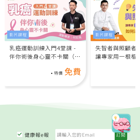
影片課程
影片課程
乳癌運動訓練入門4堂課 -
失智者與照顧者
伴你術後身心靈不卡關（線
讓專家用一根棍
上影音課）
何逆轉退化大腦
免費
課）
特價
健康報e報