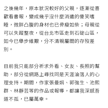
之後幾年，原本狀況較好的父親，逐漸從喜
歡看書報，變成幾乎沒什麼消遣的傻笑嗜
睡，微胖凸腹的身材也已骨瘦如柴；母親從
可以失蹤整夜，從台北市區走到石碇山區，
如今已舉步維艱，分不清親屬間的存歿差
別。
目前我只能部分祈求外看、女友、長照的幫
助，部分從網路上尋找同是天涯淪落人的心
理支持。期間，作家張曼娟、郭強生、池熙
群、林靜芸等的作品或報導，都讓我深感吾
道不孤，已屬萬幸。