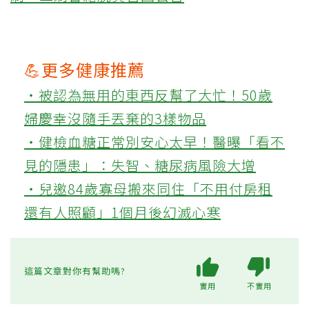
💪更多健康推薦
‧被認為無用的東西反幫了大忙！50歲
婦慶幸沒隨手丟棄的3樣物品
‧健檢血糖正常別安心太早！醫曝「看不
見的隱患」：失智、糖尿病風險大增
‧兒邀84歲寡母搬來同住「不用付房租
還有人照顧」1個月後幻滅心寒
這篇文章對你有幫助嗎?
實用
不實用