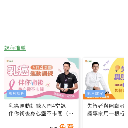
課程推薦
影片課程
影片課程
乳癌運動訓練入門4堂課 -
失智者與照顧者
伴你術後身心靈不卡關（線
讓專家用一根棍
上影音課）
何逆轉退化大腦
免費