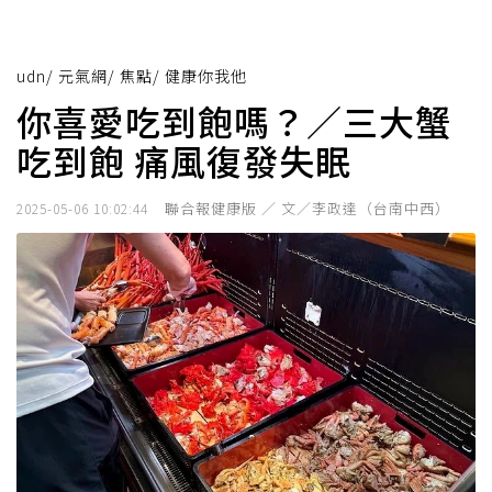
udn
/
元氣網
/
焦點
/
健康你我他
你喜愛吃到飽嗎？／三大蟹
吃到飽 痛風復發失眠
聯合報健康版 ／ 文／李政達（台南中西）
2025-05-06 10:02:44