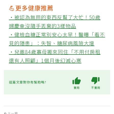
💪更多健康推薦
‧被認為無用的東西反幫了大忙！50歲
婦慶幸沒隨手丟棄的3樣物品
‧健檢血糖正常別安心太早！醫曝「看不
見的隱患」：失智、糖尿病風險大增
‧兒邀84歲寡母搬來同住「不用付房租
還有人照顧」1個月後幻滅心寒
這篇文章對你有幫助嗎?
實用
不實用
上一篇