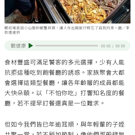
眼前堆高如小山般的蝦蟹貝類，讓人在出國旅行時忘了自我約束。圖／李
政達提供
聽健康
00:00
/
00:00
食材豐盛可滿足饕客的多元選擇，少有人能
抗拒這種吃到飽餐廳的誘惑。家族聚會大都
會選擇這類型餐廳，讓各年齡層的成員都能
大快朵頤。以「不怕你吃」打響知名度的餐
廳，若不提早訂餐還真是一位難求。
但如今我們皆已年逾耳順，與年輕輩的子姪
共聚一堂，若不稍加節制，像他們那般肆無