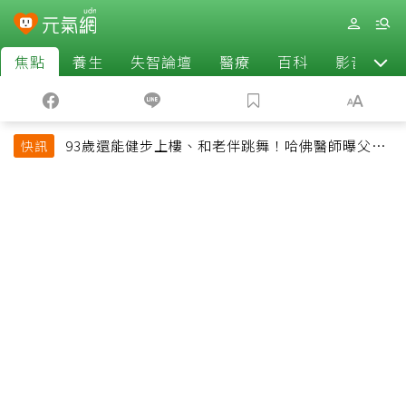
焦點
養生
失智論壇
醫療
百科
影音
93歲還能健步上樓、和老伴跳舞！哈佛醫師曝父親
快訊
長壽秘訣：沒吃保健品也不追養生潮