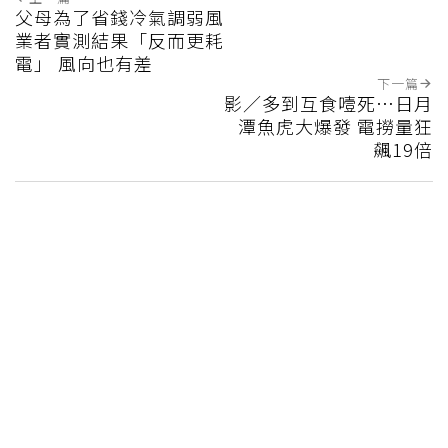
父母為了省錢冷氣調弱風
業者實測結果「反而更耗
電」 風向也有差
下一篇
影／多到互食噎死…日月
潭魚虎大爆發 電撈量狂
飆19倍