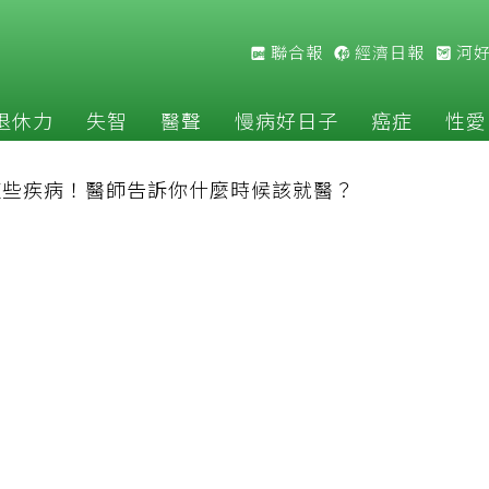
聯合報
經濟日報
河
退休力
失智
醫聲
慢病好日子
癌症
性愛
這些疾病！醫師告訴你什麼時候該就醫？