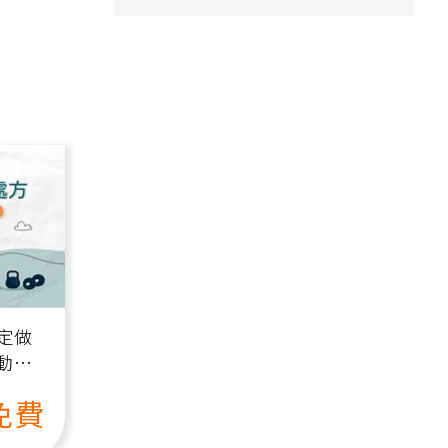
定做
動、
也能
免費