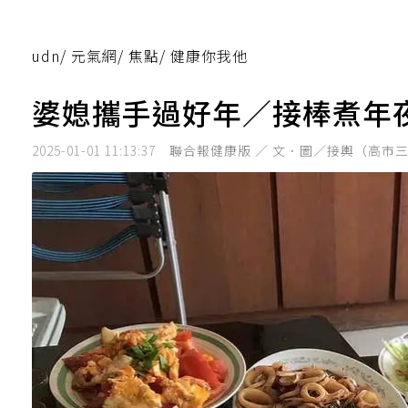
udn
/
元氣網
/
焦點
/
健康你我他
婆媳攜手過好年／接棒煮年
2025-01-01 11:13:37
聯合報健康版 ／ 文．圖／接輿（高市