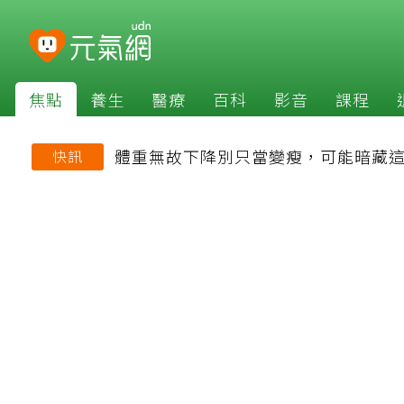
焦點
養生
醫療
百科
影音
課程
體重無故下降別只當變瘦，可能暗藏
快訊