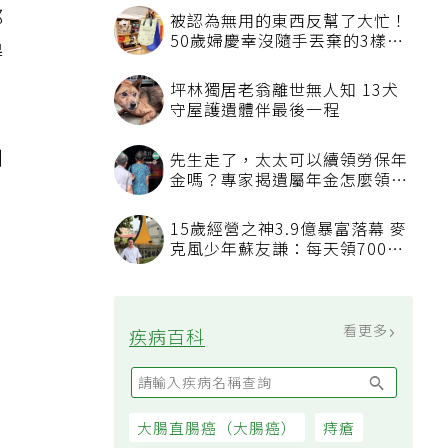
都
被認為無用的東西反幫了大忙！
50歲婦慶幸沒隨手丟棄的3樣物
得
品
坪林獨居老翁離世無人知 13犬
守屋護遺體伴最後一程
到
先生走了，太太可以續領勞保年
金嗎？專家揭遺屬年金怎麼領，
看順位還要看資格
15歲經營之神3.9億暴富落幕 麥
克風少年蘇友謙：每天領700元
過日子
看更多
疾病百科
大腸直腸癌（大腸癌）
痔瘡