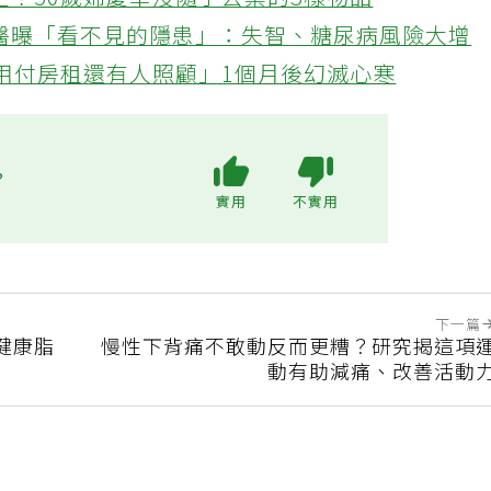
忙！50歲婦慶幸沒隨手丟棄的3樣物品
醫曝「看不見的隱患」：失智、糖尿病風險大增
不用付房租還有人照顧」1個月後幻滅心寒
?
實用
不實用
下一篇
健康脂
慢性下背痛不敢動反而更糟？研究揭這項
動有助減痛、改善活動