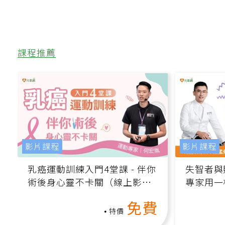
課程推薦
影片課程
影片課程
乳癌運動訓練入門4堂課 - 伴你
失智者與
術後身心靈不卡關（線上影音
專家用一
課）
轉退化大
免費
特價