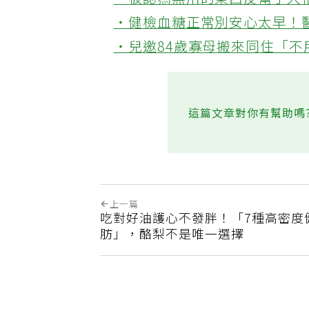
‧被認為無用的東西反幫了大
‧健檢血糖正常別安心太早！
‧兒邀84歲寡母搬來同住「
這篇文章對你有幫助嗎
上一篇
吃對好油護心不發胖！「7種高密度
肪」，酪梨不是唯一選擇