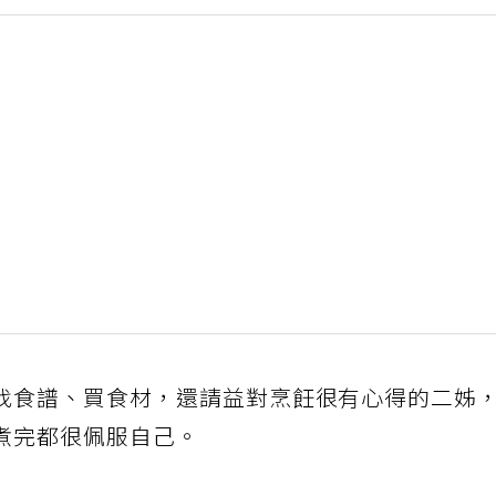
找食譜、買食材，還請益對烹飪很有心得的二姊
煮完都很佩服自己。