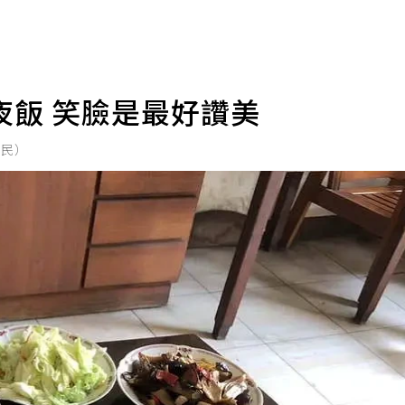
夜飯 笑臉是最好讚美
三民）