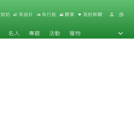
好如初
有設計
有行旅
願景
我的新聞
名人
專題
活動
寵物