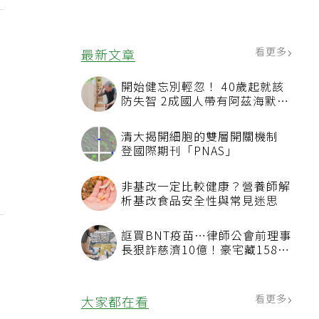
看更多
最新文章
開始健忘別輕忽！ 40歲起就該
防失智 2成國人帶有阿茲海默症
相關基因
清大揭開細胞的雙層開關機制
登國際期刊「PNAS」
非基改一定比較健康？營養師解
析基改食品安全性與常見迷思
誆買BNT疫苗…律師公會前理事
長狠詐慈濟10億！豪宅藏158公
，
斤黃金
看更多
大家都在看