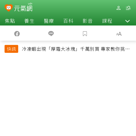
焦點
養生
醫療
百科
影音
課程
退休
冷凍蝦出現「厚霜大冰塊」千萬別買 專家教你挑出
快訊
緊實鮮甜蝦子