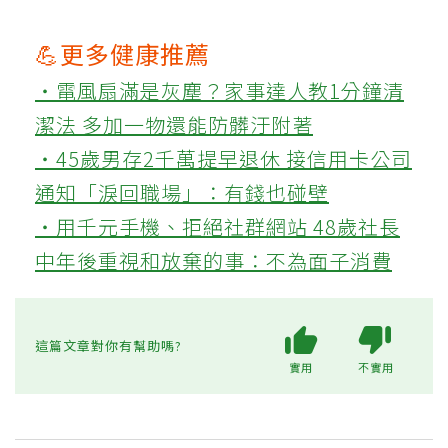
💪更多健康推薦
‧電風扇滿是灰塵？家事達人教1分鐘清
潔法 多加一物還能防髒汙附著
‧45歲男存2千萬提早退休 接信用卡公司
通知「淚回職場」：有錢也碰壁
‧用千元手機、拒絕社群網站 48歲社長
中年後重視和放棄的事：不為面子消費
這篇文章對你有幫助嗎?
實用
不實用