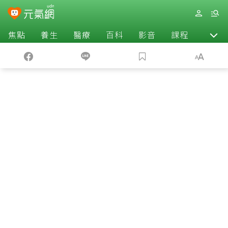
焦點
養生
醫療
百科
影音
課程
退休