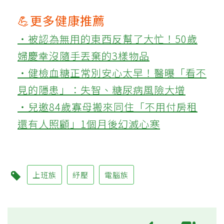
💪更多健康推薦
‧被認為無用的東西反幫了大忙！50歲
婦慶幸沒隨手丟棄的3樣物品
‧健檢血糖正常別安心太早！醫曝「看不
見的隱患」：失智、糖尿病風險大增
‧兒邀84歲寡母搬來同住「不用付房租
還有人照顧」1個月後幻滅心寒
上班族
紓壓
電腦族