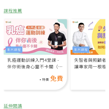
課程推薦
影片課程
影片課程
乳癌運動訓練入門4堂課 -
失智者與照顧者
伴你術後身心靈不卡關（線
讓專家用一根棍
上影音課）
何逆轉退化大腦
免費
課）
特價
延伸閱讀