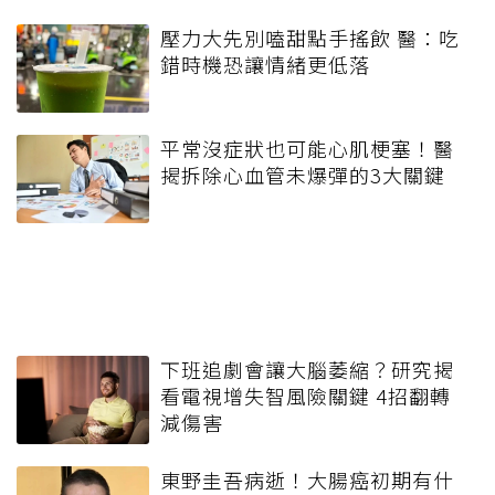
壓力大先別嗑甜點手搖飲 醫：吃
錯時機恐讓情緒更低落
平常沒症狀也可能心肌梗塞！醫
揭拆除心血管未爆彈的3大關鍵
下班追劇會讓大腦萎縮？研究揭
看電視增失智風險關鍵 4招翻轉
減傷害
東野圭吾病逝！大腸癌初期有什