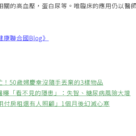
相關的高血壓，蛋白尿等。唯臨床的應用仍以醫
康聯合國Blog》
忙！50歲婦慶幸沒隨手丟棄的3樣物品
醫曝「看不見的隱患」：失智、糖尿病風險大增
不用付房租還有人照顧」1個月後幻滅心寒