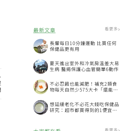
看更多
最新文章
長輩每日10分鐘運動 比買任何
保健品更有用
夏天進出室外和冷氣房溫差大易
生病 醫揭保護心血管簡單6動作
提
不必忍餓也能減肥！補充2類食
門
物每天自然少575大卡「還能吃
飽飽的」
想延緩老化不必花大錢吃保健品
研究：超市都買得到的1便宜食
品就可以