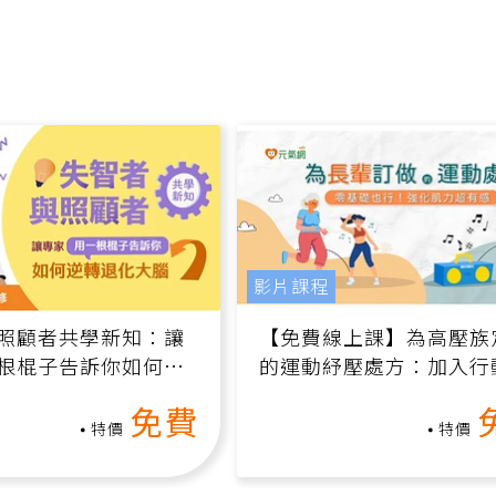
影片課程
照顧者共學新知：讓
【免費線上課】為高壓族
根棍子告訴你如何逆
的運動紓壓處方：加入行
腦（線上影音課）
增肌、互動元素，0基礎
免費
做！
特價
特價