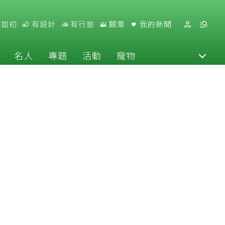
好如初
有設計
有行旅
願景
我的新聞
名人
專題
活動
寵物