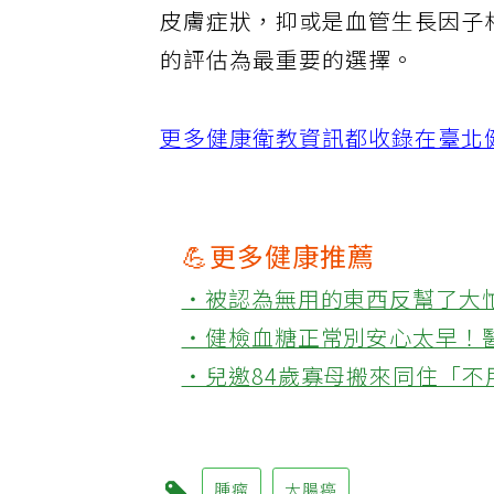
皮膚症狀，抑或是血管生長因子
的評估為最重要的選擇。
更多健康衛教資訊都收錄在臺北健
💪更多健康推薦
‧被認為無用的東西反幫了大
‧健檢血糖正常別安心太早！
‧兒邀84歲寡母搬來同住「