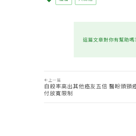
腫瘤
大腸癌
這篇文章對你有幫助嗎
上一篇
自殺率高出其他癌友五倍 醫盼頭頸
付放寬限制