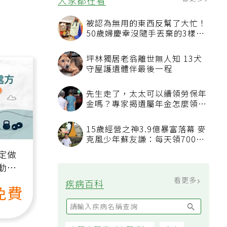
看更多
大家都在看
被認為無用的東西反幫了大忙！
50歲婦慶幸沒隨手丟棄的3樣物
品
坪林獨居老翁離世無人知 13犬
守屋護遺體伴最後一程
先生走了，太太可以續領勞保年
金嗎？專家揭遺屬年金怎麼領，
看順位還要看資格
15歲經營之神3.9億暴富落幕 麥
克風少年蘇友謙：每天領700元
過日子
定做
動、
也能
看更多
疾病百科
免費