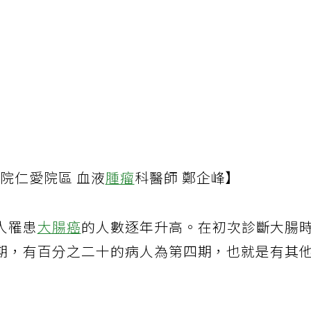
院仁愛院區 血液
腫瘤
科醫師 鄭企峰】
人罹患
大腸癌
的人數逐年升高。在初次診斷大腸
期，有百分之二十的病人為第四期，也就是有其