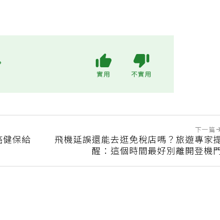
?
實用
不實用
下一篇
癌健保給
飛機延誤還能去逛免稅店嗎？旅遊專家
醒：這個時間最好別離開登機