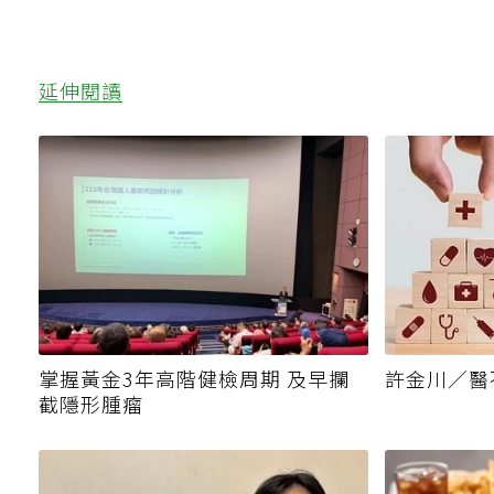
延伸閱讀
掌握黃金3年高階健檢周期 及早攔
許金川／醫
截隱形腫瘤