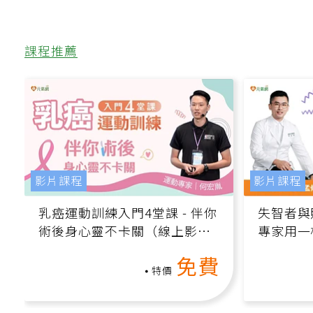
課程推薦
影片課程
影片課程
乳癌運動訓練入門4堂課 - 伴你
失智者與
術後身心靈不卡關（線上影音
專家用一
課）
轉退化大
免費
特價