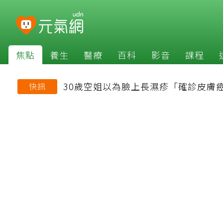
焦點
養生
醫療
百科
影音
課程
30歲空姐以為臉上長濕疹「確診皮膚
快訊