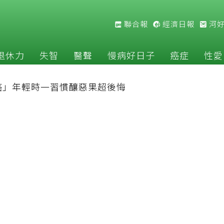
聯合報
經濟日報
河
退休力
失智
醫聲
慢病好日子
癌症
性愛
癌」年輕時一習慣釀惡果超後悔