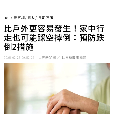
udn
/
元氣網
/
焦點
/
長期照護
比戶外更容易發生！家中行
走也可能踩空摔倒：預防跌
倒2措施
世界新聞網 ／ 世界新聞網編譯
2025-02-25 09:52:02