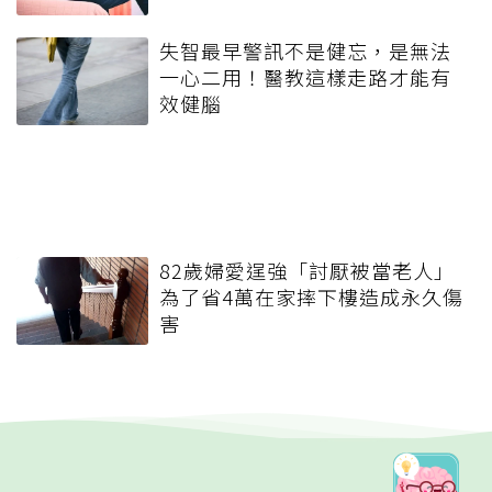
失智最早警訊不是健忘，是無法
一心二用！醫教這樣走路才能有
效健腦
82歲婦愛逞強「討厭被當老人」
為了省4萬在家摔下樓造成永久傷
害