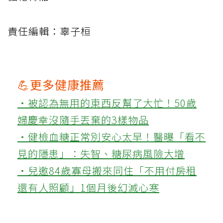
責任編輯：辜子桓
💪更多健康推薦
‧被認為無用的東西反幫了大忙！50歲
婦慶幸沒隨手丟棄的3樣物品
‧健檢血糖正常別安心太早！醫曝「看不
見的隱患」：失智、糖尿病風險大增
‧兒邀84歲寡母搬來同住「不用付房租
還有人照顧」1個月後幻滅心寒