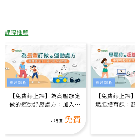
課程推薦
影片課程
影片課程
【免費線上課】為高壓族定
【免費線上課】
做的運動紓壓處方：加入行
燃脂體育課：超
動、增肌、互動元素，0基
氧」高壓族在家
免費
礎也能做！
負擔
特價