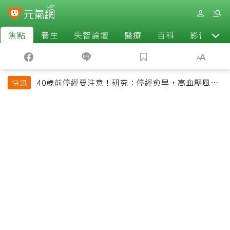
焦點
養生
失智論壇
醫療
百科
影音
40歲前停經要注意！研究：停經愈早，高血壓風險
快訊
恐增加