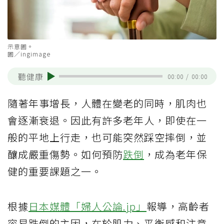
示意圖。
圖／ingimage
聽健康
00:00
/
00:00
隨著年事增長，人體在變老的同時，肌肉也
會逐漸衰退。因此有許多老年人，即使在一
般的平地上行走，也可能突然踩空摔倒，並
釀成嚴重傷勢。如何預防
跌倒
，成為老年保
健的重要課題之一。
根據
日本媒體「婦人公論.jp」
報導，高齡者
容易跌倒的主因，在於肌力、平衡感和注意