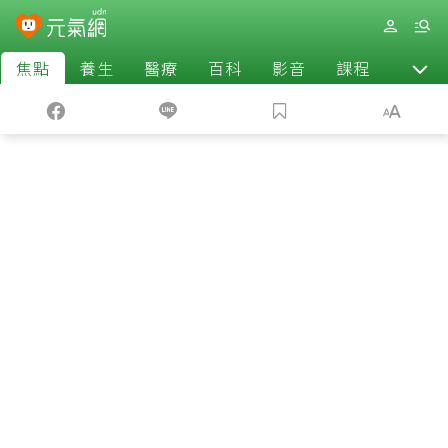
焦點
養生
醫療
百科
影音
課程
退休