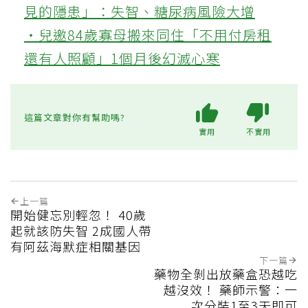
見的隱患」：失智、糖尿病風險大增
‧兒邀84歲寡母搬來同住「不用付房租
還有人照顧」1個月後幻滅心寒
這篇文章對你有幫助嗎?
實用
不實用
上一篇
開始健忘別輕忽！ 40歲
起就該防失智 2成國人帶
有阿茲海默症相關基因
下一篇
藥物全剝出放藥盒恐越吃
越沒效！ 藥師示警：一
次分裝1至3天即可