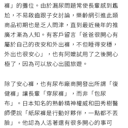
褲」的攤位。由於漏尿問題常使長輩感到尷
尬，不易啟齒跟子女討論，樂齡網引進此類
商品初期也是乏人問津，直到最近幾年的推
廣才漸為人知。有客戶留言「爸爸很開心有
屬於自己的夜安和外出褲，不但睡得安穩，
外出也很安心」，也有阿嬤試用了之後開心
極了，因為可以放心出國旅遊。
除了安心褲，也有尿布廠商開發出所謂「復
健褲」讓長輩「穿尿褲」，而非「包尿
布」。日本知名的熟齡精神權威和田秀樹醫
師便說「紙尿褲是行動好夥伴，一點都不丟
臉」。他認為人活著還有很多開心的事可