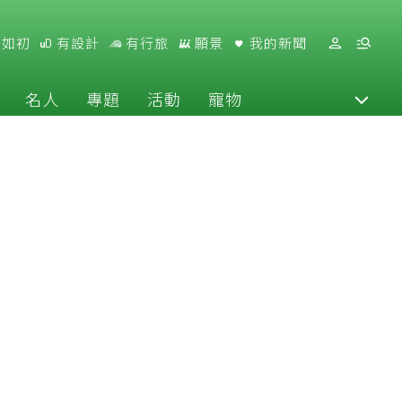
好如初
有設計
有行旅
願景
我的新聞
名人
專題
活動
寵物