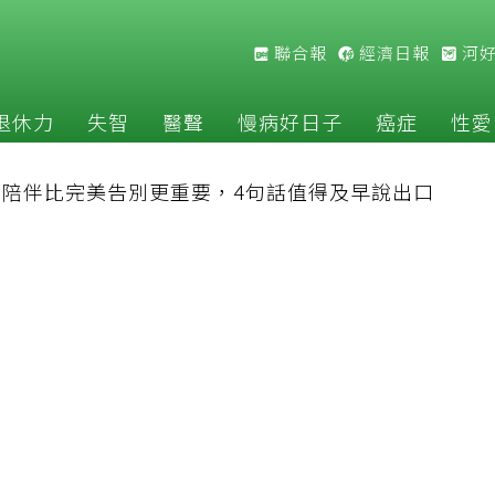
聯合報
經濟日報
河
退休力
失智
醫聲
慢病好日子
癌症
性愛
：陪伴比完美告別更重要，4句話值得及早說出口