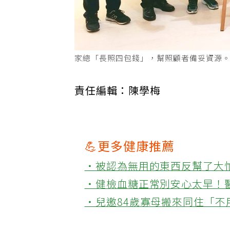
家總「長照四包錢」，幫照顧者備妥資源
責任編輯：陳學梅
💪更多健康推薦
‧被認為無用的東西反幫了大
‧健檢血糖正常別安心太早！
‧兒邀84歲寡母搬來同住「