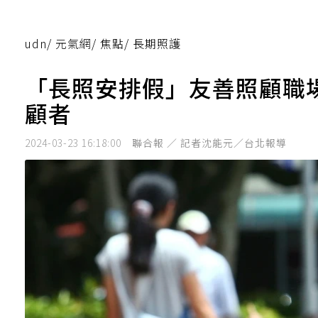
udn
/
元氣網
/
焦點
/
長期照護
「長照安排假」友善照顧職
顧者
2024-03-23 16:18:00
聯合報 ／ 記者沈能元／台北報導