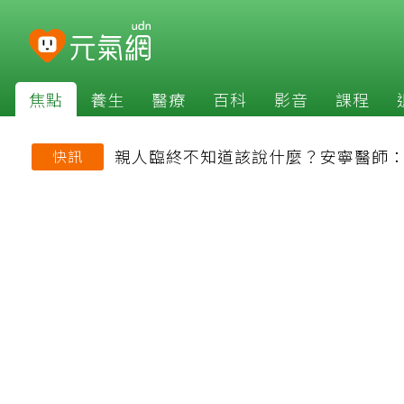
焦點
養生
醫療
百科
影音
課程
親人臨終不知道該說什麼？安寧醫師
快訊