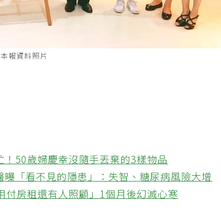
。本報資料照片
忙！50歲婦慶幸沒隨手丟棄的3樣物品
醫曝「看不見的隱患」：失智、糖尿病風險大增
不用付房租還有人照顧」1個月後幻滅心寒