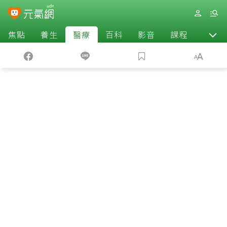
焦點
養生
醫療
百科
影音
課程
退休