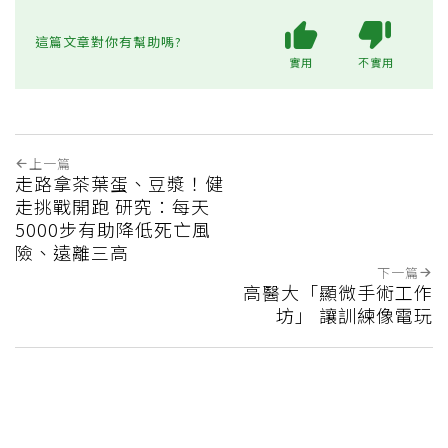
這篇文章對你有幫助嗎?
實用
不實用
上一篇
走路拿茶葉蛋、豆漿！健
走挑戰開跑 研究：每天
5000步有助降低死亡風
險、遠離三高
下一篇
高醫大「顯微手術工作
坊」 讓訓練像電玩