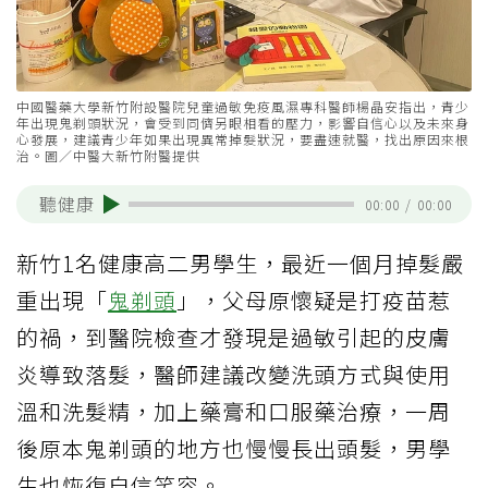
中國醫藥大學新竹附設醫院兒童過敏免疫風濕專科醫師楊晶安指出，青少
年出現鬼剃頭狀況，會受到同儕另眼相看的壓力，影響自信心以及未來身
心發展，建議青少年如果出現異常掉髮狀況，要盡速就醫，找出原因來根
治。圖／中醫大新竹附醫提供
聽健康
00:00
/
00:00
新竹1名健康高二男學生，最近一個月掉髮嚴
重出現「
鬼剃頭
」，父母原懷疑是打疫苗惹
的禍，到醫院檢查才發現是過敏引起的皮膚
炎導致落髮，醫師建議改變洗頭方式與使用
溫和洗髮精，加上藥膏和口服藥治療，一周
後原本鬼剃頭的地方也慢慢長出頭髮，男學
生也恢復自信笑容。