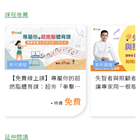
課程推薦
影片課程
影片課程
【免費線上課】專屬你的超
失智者與照顧者
燃脂體育課：超夯「拳擊有
讓專家用一根棍
氧」高壓族在家釋放壓力無
何逆轉退化大腦
免費
負擔
課）
特價
延伸閱讀