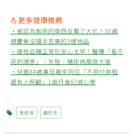
💪更多健康推薦
‧被認為無用的東西反幫了大忙！50歲
婦慶幸沒隨手丟棄的3樣物品
‧健檢血糖正常別安心太早！醫曝「看不
見的隱患」：失智、糖尿病風險大增
‧兒邀84歲寡母搬來同住「不用付房租
還有人照顧」1個月後幻滅心寒
鬼剃頭
圓形禿