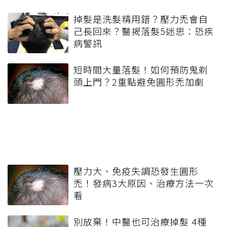
掉髮是洗髮精用錯？壓力禿會自
己長回來？醫揭落髮5迷思：恐疾
病警訊
短時間大量落髮！如何預防鬼剃
頭上門？2重點避免圓形禿加劇
壓力大、免疫失調恐發生圓形
禿！發病3大原因、治療方法一次
看
別放棄！中醫也可治療掉髮 4種