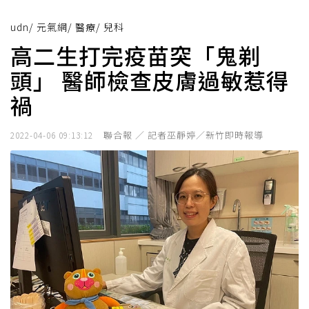
udn
/
元氣網
/
醫療
/
兒科
高二生打完疫苗突「鬼剃
頭」 醫師檢查皮膚過敏惹得
禍
聯合報 ／ 記者巫靜婷／新竹即時報導
2022-04-06 09:13:12