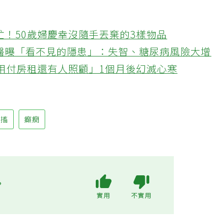
忙！50歲婦慶幸沒隨手丟棄的3樣物品
醫曝「看不見的隱患」：失智、糖尿病風險大增
不用付房租還有人照顧」1個月後幻滅心寒
抽搐
癲癇
?
實用
不實用