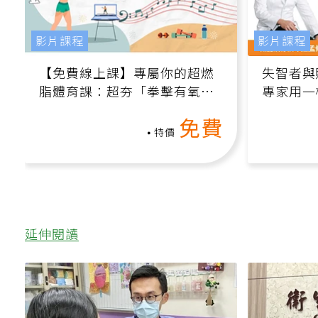
影片課程
影片課程
【免費線上課】專屬你的超燃
失智者與
脂體育課：超夯「拳擊有氧」
專家用一
高壓族在家釋放壓力無負擔
轉退化大
免費
特價
延伸閱讀