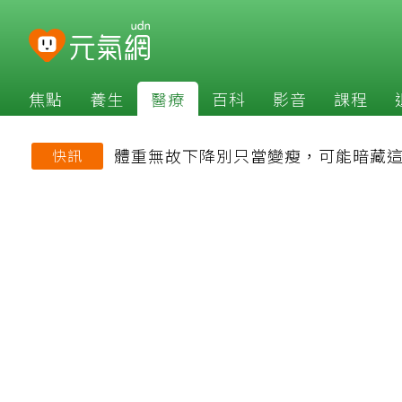
焦點
養生
醫療
百科
影音
課程
體重無故下降別只當變瘦，可能暗藏
快訊