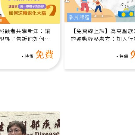
影片課程
照顧者共學新知：讓
【免費線上課】為高壓族
根棍子告訴你如何逆
的運動紓壓處方：加入行
腦（線上影音課）
增肌、互動元素，0基礎
免費
做！
特價
特價