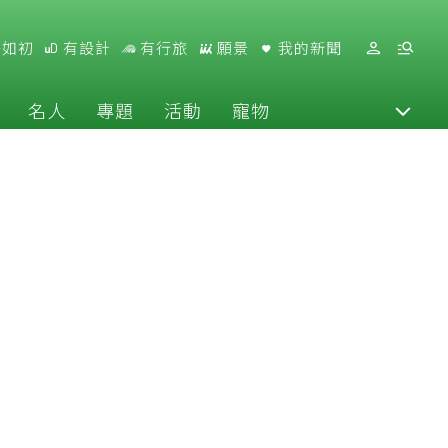
好如初
有設計
有行旅
願景
我的新聞
名人
專題
活動
寵物