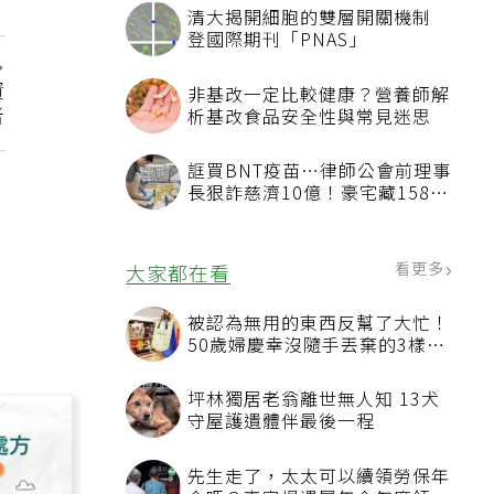
清大揭開細胞的雙層開關機制
登國際期刊「PNAS」
資
非基改一定比較健康？營養師解
者
析基改食品安全性與常見迷思
誆買BNT疫苗…律師公會前理事
長狠詐慈濟10億！豪宅藏158公
斤黃金
看更多
大家都在看
被認為無用的東西反幫了大忙！
50歲婦慶幸沒隨手丟棄的3樣物
品
坪林獨居老翁離世無人知 13犬
守屋護遺體伴最後一程
先生走了，太太可以續領勞保年