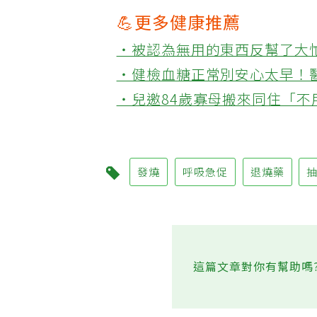
💪更多健康推薦
‧被認為無用的東西反幫了大
‧健檢血糖正常別安心太早！
‧兒邀84歲寡母搬來同住「
發燒
呼吸急促
退燒藥
這篇文章對你有幫助嗎