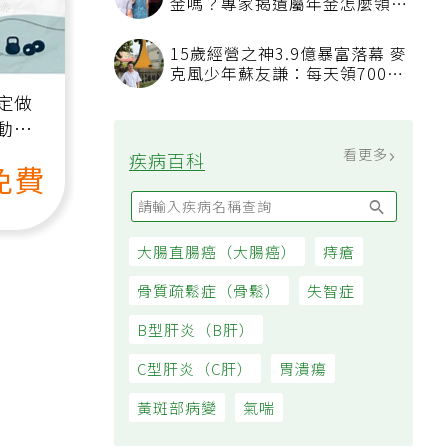
金嗎？專家揭遺屬年金怎麼領，
看順位還要看資格
15歲經營之神3.9億暴富落幕 麥
克風少年蘇友謙：每天領700元
過日子
定做
動、
也能
看更多
疾病百科
免費
大腸直腸癌（大腸癌）
痔瘡
骨質疏鬆症（骨鬆）
失智症
B型肝炎（B肝）
C型肝炎（C肝）
胃潰瘍
黃斑部病變
氣喘