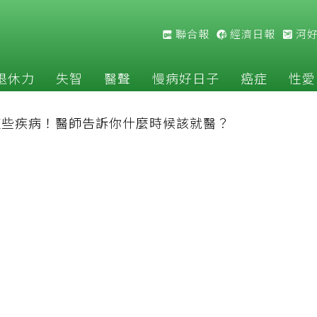
聯合報
經濟日報
河
退休力
失智
醫聲
慢病好日子
癌症
性愛
這些疾病！醫師告訴你什麼時候該就醫？