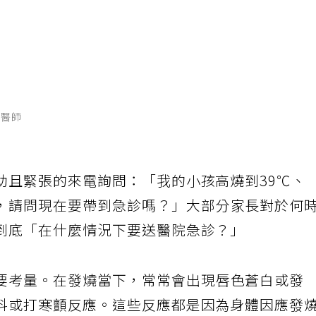
治醫師
助且緊張的來電詢問：「我的小孩高燒到39℃、
，請問現在要帶到急診嗎？」大部分家長對於何
到底「在什麼情況下要送醫院急診？」
要考量。在發燒當下，常常會出現唇色蒼白或發
抖或打寒顫反應。這些反應都是因為身體因應發