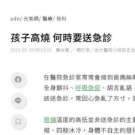
udn
/
元氣網
/
醫療
/
兒科
孩子高燒 何時要送急診
2019-05-29 09:10:32
聯合報 ／ 顏玎安╱台大醫院小兒部主
在醫院急診室常常會接到爸媽無
全身顫抖、
呼吸急促
、胡言亂語
該送急診，常因心急亂了方寸，
發燒
溫度的高低並非送急診的主
紺、四肢冰冷，身體不自主的發