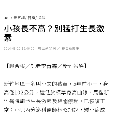
udn
/
元氣網
/
醫療
/
兒科
小孩長不高？別猛打生長激
素
聯合新聞網 ／ 聯合新聞網
2014-09-23 16:46:30
【聯合報╱記者李青霖／新竹報導】
新竹地區一名叫小文的孩童，5年前小一，身
高僅102公分，遠低於標準身高曲線，馬偕新
竹醫院施予生長激素及相關療程，已恢復正
常；小兒內分泌科醫師林昭旭說，矮小症成