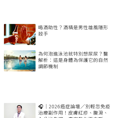
喝酒助性？酒精是男性雄風隱形
殺手
為何泡進泳池就特別想尿尿？醫
解析：這是身體為保護它的自然
調節機制
🎧｜2026癌症論壇／別輕忽免疫
治療副作用！皮膚紅疹、腹瀉、