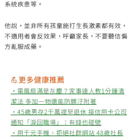
系統疾患等。
他說，並非所有孩童施打生長激素都有效，
不適用者會反效果，呼籲家長，不要聽信偏
方亂服成藥。
💪更多健康推薦
‧電風扇滿是灰塵？家事達人教1分鐘清
潔法 多加一物還能防髒汙附著
‧45歲男存2千萬提早退休 接信用卡公司
通知「淚回職場」：有錢也碰壁
‧用千元手機、拒絕社群網站 48歲社長