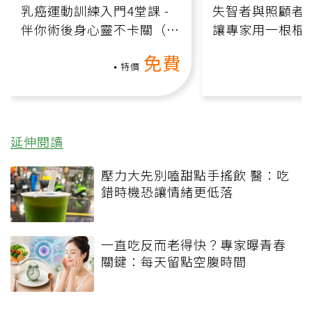
乳癌運動訓練入門4堂課 -
失智者與照顧者
伴你術後身心靈不卡關（線
讓專家用一根棍
上影音課）
何逆轉退化大腦
免費
課）
特價
延伸閱讀
壓力大先別嗑甜點手搖飲 醫：吃
錯時機恐讓情緒更低落
一直吃反而老得快？專家曝青春
關鍵：每天留點空腹時間