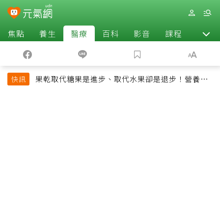
焦點
養生
醫療
百科
影音
課程
退休
果乾取代糖果是進步、取代水果卻是退步！營養師
快訊
揭果乾堅果常見健康陷阱