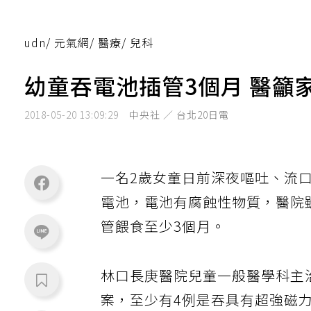
udn
/
元氣網
/
醫療
/
兒科
幼童吞電池插管3個月 醫籲
2018-05-20 13:09:29
中央社 ／ 台北20日電
一名2歲女童日前深夜嘔吐、流
電池，電池有腐蝕性物質，醫院
管餵食至少3個月。
林口長庚醫院兒童一般醫學科主
案，至少有4例是吞具有超強磁