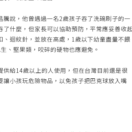
症狀，就應立即送醫。
昌騰說，他曾遇過一名2歲孩子吞了洗碗刷子的一
吞了什麼，但家長可以協助預防，平常應妥善收
扣、迴紋針，並放在高處，1歲以下幼童盡量不餵
花生、堅果類，咬碎的硬物也應避免。
提供給14歲以上的人使用，但在台灣目前還是很
要讓小孩玩危險物品，以免孩子把巴克球放入嘴