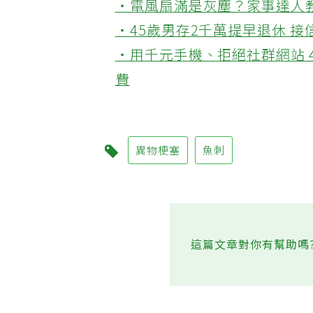
‧電風扇滿是灰塵？家事達人
‧45歲男存2千萬提早退休 
‧用千元手機、拒絕社群網站 
費
異物梗塞
魚刺
這篇文章對你有幫助嗎