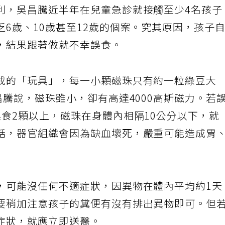
利，吳昌騰近半年在兒童急診就接觸至少4名孩子
6歲、10歲甚至12歲的個案。究其原因，孩子
，結果跟著做就不幸誤食。
成的「玩具」，每一小顆磁珠只有約一粒綠豆大
昌騰說，磁珠雖小，卻有高達4000高斯磁力。若
食2顆以上，磁珠在身體內相隔10公分以下，就
話，器官組織會因為缺血壞死，嚴重可能造成胃
，可能沒任何不適症狀，因異物在體內平均約1天
要稍加注意孩子的糞便有沒有排出異物即可。但