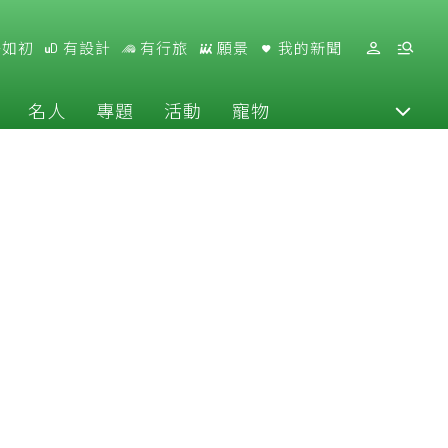
好如初
有設計
有行旅
願景
我的新聞
名人
專題
活動
寵物