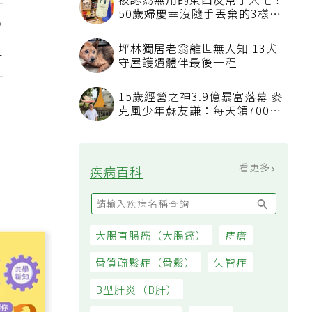
冷凍蝦出現厚霜大冰塊千萬別買
專家教你挑出緊實鮮甜蝦子
！
養生村核心三要素 空氣、環
阱
境、景觀
能量棒、提神飲愈吃愈累？醫師
揭越補越慘真相：恐欠下疲勞債
看更多
大家都在看
電風扇滿是灰塵？家事達人教1
分鐘清潔法 多加一物還能防髒
汙附著
被認為無用的東西反幫了大忙！
50歲婦慶幸沒隨手丟棄的3樣物
品
坪林獨居老翁離世無人知 13犬
守屋護遺體伴最後一程