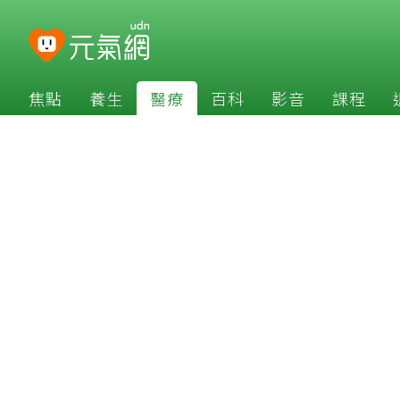
焦點
養生
醫療
百科
影音
課程