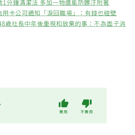
教1分鐘清潔法 多加一物還能防髒汙附著
接信用卡公司通知「淚回職場」：有錢也碰壁
48歲社長中年後重視和放棄的事：不為面子消
?
實用
不實用