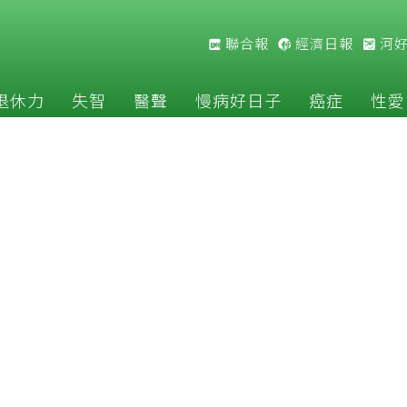
聯合報
經濟日報
河
退休力
失智
醫聲
慢病好日子
癌症
性愛