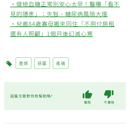
‧健檢血糖正常別安心太早！醫曝「看不
見的隱患」：失智、糖尿病風險大增
‧兒邀84歲寡母搬來同住「不用付房租
還有人照顧」1個月後幻滅心寒
產婦
惡露
進補
這篇文章對你有幫助嗎?
實用
不實用