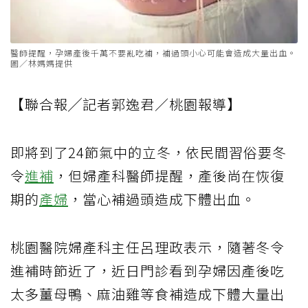
醫師提醒，孕婦產後千萬不要亂吃補，補過頭小心可能會造成大量出血。
圖／林媽媽提供
【聯合報╱記者郭逸君／桃園報導】
即將到了24節氣中的立冬，依民間習俗要冬
令
進補
，但婦產科醫師提醒，產後尚在恢復
期的
產婦
，當心補過頭造成下體出血。
桃園醫院婦產科主任呂理政表示，隨著冬令
進補時節近了，近日門診看到孕婦因產後吃
太多薑母鴨、麻油雞等食補造成下體大量出