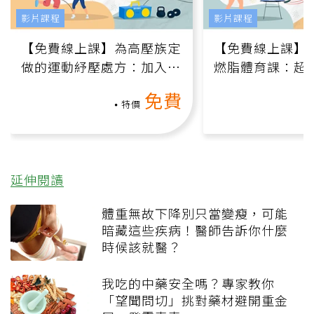
影片課程
影片課程
【免費線上課】為高壓族定
【免費線上課】
做的運動紓壓處方：加入行
燃脂體育課：超
動、增肌、互動元素，0基
氧」高壓族在家
免費
礎也能做！
負擔
特價
延伸閱讀
體重無故下降別只當變瘦，可能
暗藏這些疾病！醫師告訴你什麼
時候該就醫？
我吃的中藥安全嗎？專家教你
「望聞問切」挑對藥材避開重金