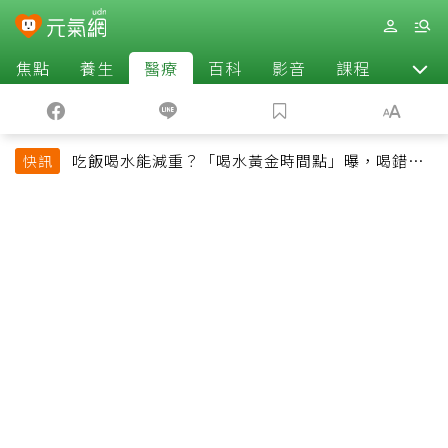
焦點
養生
醫療
百科
影音
課程
退休
吃飯喝水能減重？「喝水黃金時間點」曝，喝錯時
快訊
機反而吃更多