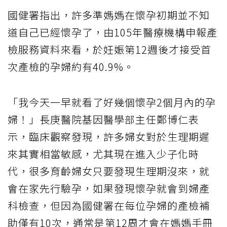
國健署指出，許多準媽媽在懷孕初期並不知
道自己已經懷孕了，由105年醫療機構申報產
檢服務資料來看，於妊娠第12週後才接受首
次產檢的孕婦約有40.9%。
「我今天一早就看了好幾個懷孕2個月內的孕
婦！」長庚醫院基因醫學部主任鄭博仁表
示，臨床觀察發現，許多婦女對於生理期遲
來其實相當敏感，尤其現在進入少子化時
代，很多育齡婦女只要發現生理期沒來，就
會在家先行驗孕，如果發現懷孕就會到婦產
科檢查，但因為國健署在每位孕婦的產檢補
助僅有10次，通常是第12周才會在媽媽手冊