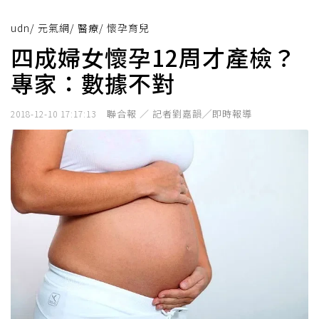
udn
/
元氣網
/
醫療
/
懷孕育兒
四成婦女懷孕12周才產檢？
專家：數據不對
聯合報 ／ 記者劉嘉韻╱即時報導
2018-12-10 17:17:13