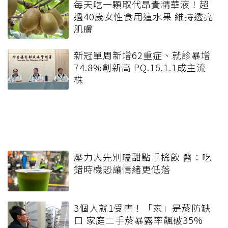
每天吃一顆取代昂貴精華液！超
過40歲女性食用這水果 維持透亮
肌膚
新冠單周新增62重症、就診暴增
74.8%創新高 PQ.16.1.1成主流
株
壓力大先別嗑甜點手搖飲 醫：吃
錯時機恐讓情緒更低落
3個人就1受害！「家」是菸防缺
口 家庭二手菸暴露率飆破35%