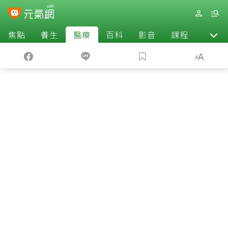
焦點
養生
醫療
百科
影音
課程
退休