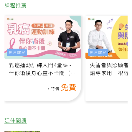
課程推薦
影片課程
影片課程
乳癌運動訓練入門4堂課 -
失智者與照顧者
伴你術後身心靈不卡關（線
讓專家用一根棍
上影音課）
何逆轉退化大腦
免費
課）
特價
延伸閱讀