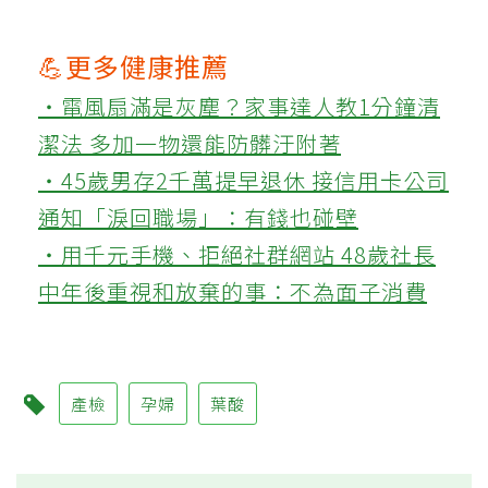
💪更多健康推薦
‧電風扇滿是灰塵？家事達人教1分鐘清
潔法 多加一物還能防髒汙附著
‧45歲男存2千萬提早退休 接信用卡公司
通知「淚回職場」：有錢也碰壁
‧用千元手機、拒絕社群網站 48歲社長
中年後重視和放棄的事：不為面子消費
產檢
孕婦
葉酸