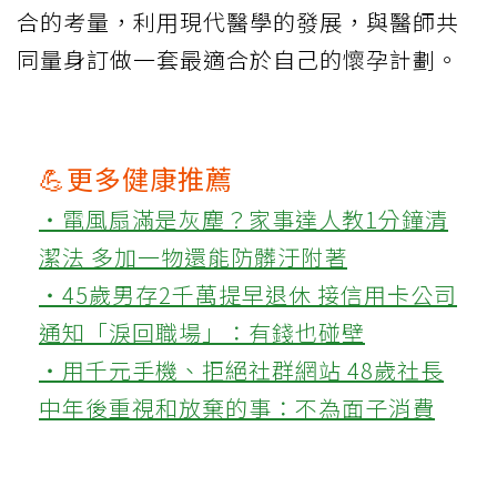
合的考量，利用現代醫學的發展，與醫師共
同量身訂做一套最適合於自己的懷孕計劃。
💪更多健康推薦
‧電風扇滿是灰塵？家事達人教1分鐘清
潔法 多加一物還能防髒汙附著
‧45歲男存2千萬提早退休 接信用卡公司
通知「淚回職場」：有錢也碰壁
‧用千元手機、拒絕社群網站 48歲社長
中年後重視和放棄的事：不為面子消費