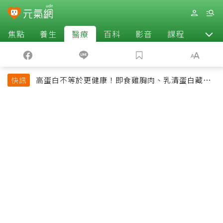
焦點
養生
醫療
百科
影音
課程
退休
高蛋白不等於更健康！即食雞胸肉、乳清蛋白藏陷
快訊
阱 醫提醒「這類人」尤其要小心