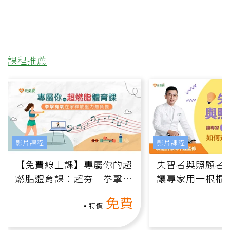
課程推薦
影片課程
影片課程
【免費線上課】專屬你的超
失智者與照顧者
燃脂體育課：超夯「拳擊有
讓專家用一根棍
氧」高壓族在家釋放壓力無
何逆轉退化大腦
免費
負擔
課）
特價