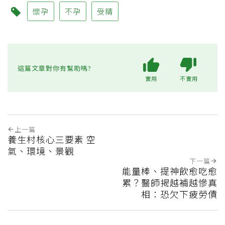
懷孕
不孕
受精
這篇文章對你有幫助嗎?
實用
不實用
上一篇
養生村核心三要素 空
氣、環境、景觀
下一篇
能量棒、提神飲愈吃愈
累？醫師揭越補越慘真
相：恐欠下疲勞債