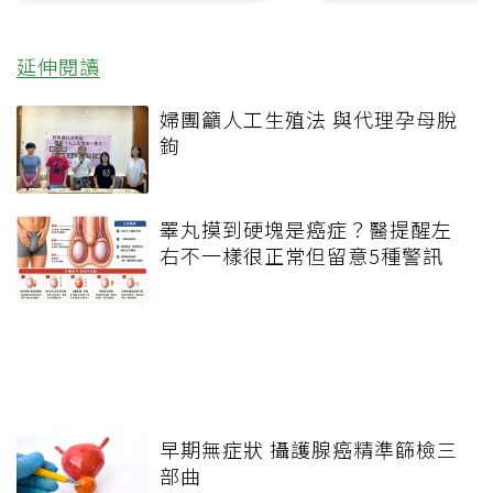
延伸閱讀
婦團籲人工生殖法 與代理孕母脫
鉤
睪丸摸到硬塊是癌症？醫提醒左
右不一樣很正常但留意5種警訊
早期無症狀 攝護腺癌精準篩檢三
部曲