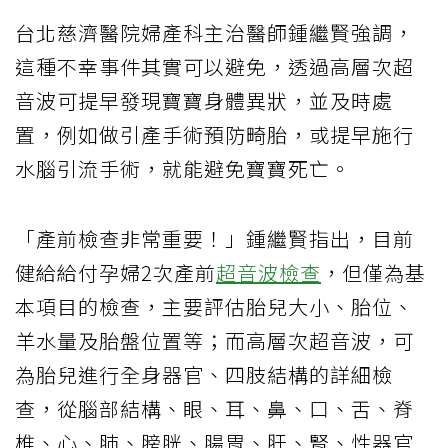
台北慈濟醫院婦產科主治醫師鍾繼賢強調，
這種不幸事件其實可以避免，透過高層次超
音波可提早發現寶寶身體異狀，並及時處
置，例如做引產手術預防畸胎，或提早施行
水腦引流手術，就能避免寶寶死亡。
「產前檢查非常重要！」鍾繼賢指出，目前
健給給付孕婦2次產前
超音波檢查
，但僅為基
本項目的檢查，主要評估胎兒大小、胎位、
羊水量及胎盤位置等；而高層次超音波，可
為胎兒進行全身器官、四肢結構的詳細檢
查，從腦部結構、眼、耳、鼻、口、舌、脊
椎、心、肺、膀胱、腸胃、肝、腎、性器官