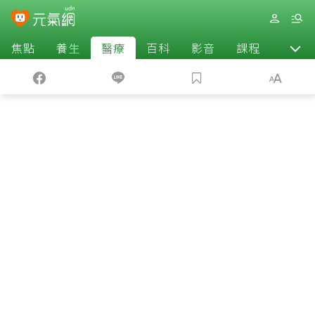
焦點
養生
醫療
百科
影音
課程
退休