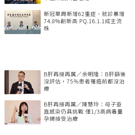
新冠單周新增62重症、就診暴增
74.8%創新高 PQ.16.1.1成主流
株
B肝再接再厲／余明隆：B肝篩後
沒評估，75％患者罹癌前都沒治
療
B肝再接再厲／陳慧玲：母子垂
直感染仍具挑戰 僅1/3高病毒量
孕婦接受治療