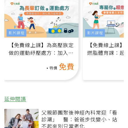
影片課程
影片課程
【免費線上課】為高壓族定
【免費線上課】
做的運動紓壓處方：加入行
燃脂體育課：超
動、增肌、互動元素，0基
氧」高壓族在家
免費
礎也能做！
負擔
特價
延伸閱讀
父親節團聚後神經內科常迎「看
診潮」 醫：爸爸步伐變小、站
不起來別只當老化