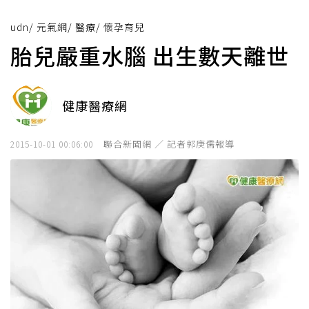
udn
/
元氣網
/
醫療
/
懷孕育兒
胎兒嚴重水腦 出生數天離世
健康醫療網
聯合新聞網 ／ 記者郭庚儒報導
2015-10-01 00:06:00