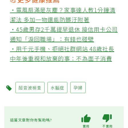
‧電風扇滿是灰塵？家事達人教1分鐘清
潔法 多加一物還能防髒汙附著
‧45歲男存2千萬提早退休 接信用卡公司
通知「淚回職場」：有錢也碰壁
‧用千元手機、拒絕社群網站 48歲社長
中年後重視和放棄的事：不為面子消費
超音波檢查
水腦症
孕婦
這篇文章對你有幫助嗎?
實用
不實用