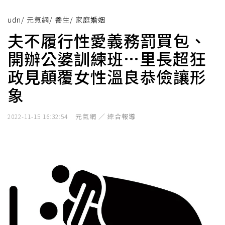
udn
/
元氣網
/
養生
/
家庭婚姻
夫不履行性愛義務罰買包、
開辦公婆訓練班…里長超狂
政見顛覆女性溫良恭儉讓形
象
元氣網 ／ 綜合報導
2022-11-15 16:32:54