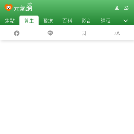
焦點
養生
醫療
百科
影音
課程
退休