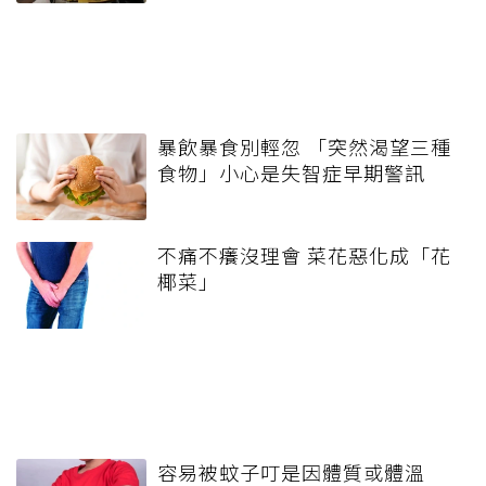
暴飲暴食別輕忽 「突然渴望三種
食物」小心是失智症早期警訊
不痛不癢沒理會 菜花惡化成「花
椰菜」
容易被蚊子叮是因體質或體溫