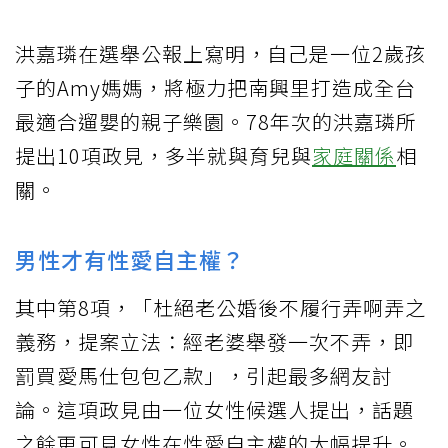
洪嘉璘在選舉公報上寫明，自己是一位2歲孩
子的Amy媽媽，將極力把南興里打造成全台
最適合遛嬰的親子樂園。78年次的洪嘉璘所
提出10項政見，多半就與育兒與
家庭關係
相
關。
男性才有性愛自主權？
其中第8項，「杜絕老公婚後不履行弄啊弄之
義務，提案立法：經老婆舉發一次不弄，即
罰買愛馬仕包包乙款」，引起最多網友討
論。這項政見由一位女性候選人提出，話題
之餘更可見女性在性愛自主權的大幅提升。