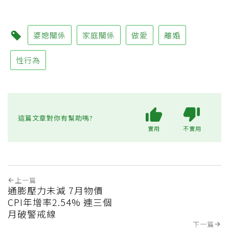
婆媳關係
家庭關係
做愛
離婚
性行為
這篇文章對你有幫助嗎?
實用
不實用
上一篇
通膨壓力未減 7月物價
CPI年增率2.54% 連三個
月破警戒線
下一篇