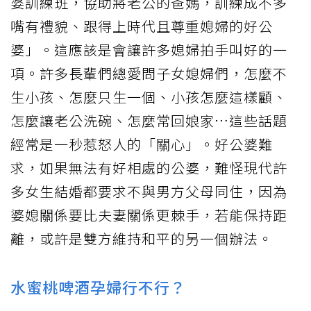
婆訓練班，協助將老公的爸媽，訓練成不多
嘴有禮貌、跟得上時代且尊重媳婦的好公
婆」。這應該是會讓許多媳婦拍手叫好的一
項。許多長輩們總愛問子女媳婦們，怎麼不
生小孩、怎麼只生一個、小孩怎麼這樣顧、
怎麼讓老公洗碗、怎麼常回娘家…這些話題
經常是一秒惹怒人的「關心」。好公婆難
求，如果無法有好相處的公婆，難怪現代許
多女生結婚都要求不與男方父母同住，因為
婆媳關係要比夫妻關係更棘手，若能保持距
離，或許是雙方維持和平的另一個辦法。
水蜜桃啤酒孕婦行不行？