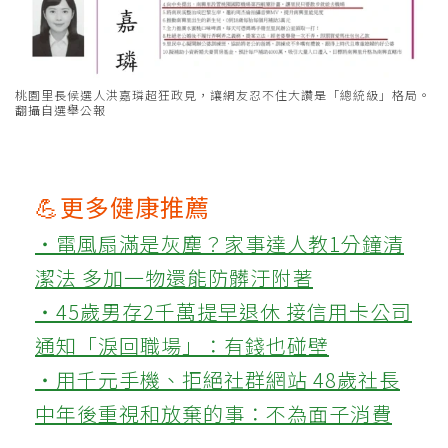
桃園里長候選人洪嘉璘超狂政見，讓網友忍不住大讚是「總統級」格局。
翻攝自選舉公報
💪更多健康推薦
‧電風扇滿是灰塵？家事達人教1分鐘清
潔法 多加一物還能防髒汙附著
‧45歲男存2千萬提早退休 接信用卡公司
通知「淚回職場」：有錢也碰壁
‧用千元手機、拒絕社群網站 48歲社長
中年後重視和放棄的事：不為面子消費