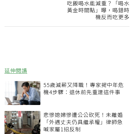
吃飯喝水能減重？「喝水
黃金時間點」曝，喝錯時
機反而吃更多
延伸閱讀
55歲減薪又降職！專家揭中年危
機4步驟：退休前先重建這件事
悲慘媳婦慘遭公公砍死！未離婚
「外遇丈夫仍具繼承權」律師急
喊家屬1招反制