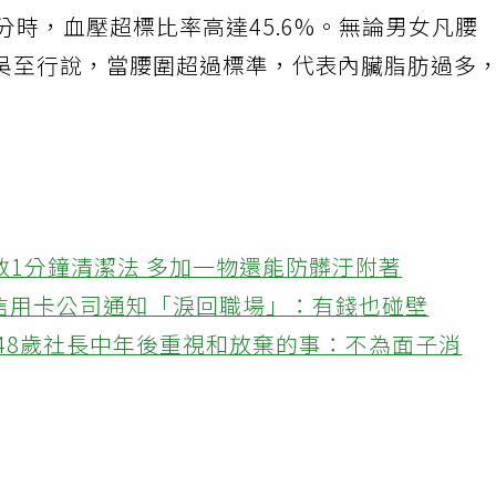
分時，血壓超標比率高達45.6%。無論男女凡腰
吳至行說，當腰圍超過標準，代表內臟脂肪過多
教1分鐘清潔法 多加一物還能防髒汙附著
接信用卡公司通知「淚回職場」：有錢也碰壁
48歲社長中年後重視和放棄的事：不為面子消