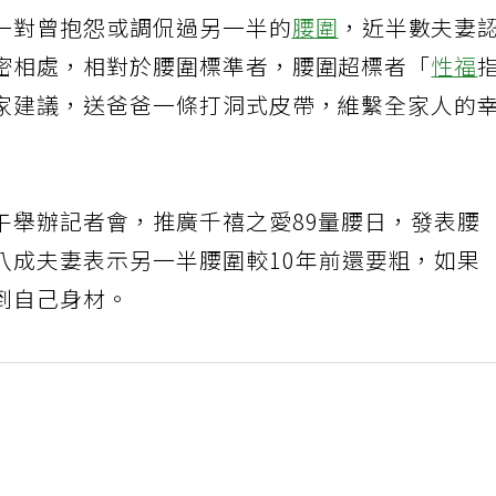
一對曾抱怨或調侃過另一半的
腰圍
，近半數夫妻
密相處，相對於腰圍標準者，腰圍超標者「
性福
家建議，送爸爸一條打洞式皮帶，維繫全家人的
午舉辦記者會，推廣千禧之愛89量腰日，發表腰
八成夫妻表示另一半腰圍較10年前還要粗，如果
到自己身材。