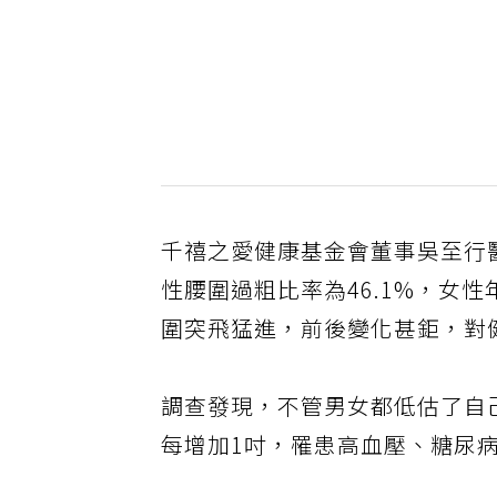
千禧之愛健康基金會董事吳至行
性腰圍過粗比率為46.1%，女
圍突飛猛進，前後變化甚鉅，對
調查發現，不管男女都低估了自
每增加1吋，罹患高血壓、糖尿