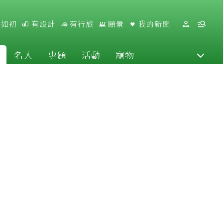
好如初
有設計
有行旅
願景
我的新聞
名人
專題
活動
寵物