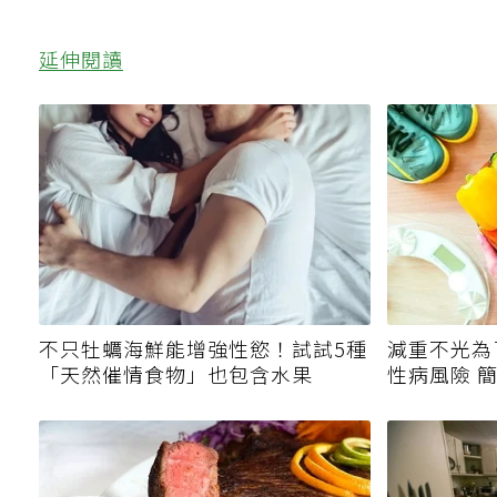
延伸閱讀
不只牡蠣海鮮能增強性慾！試試5種
減重不光為
「天然催情食物」也包含水果
性病風險 