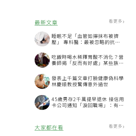
，
看更多
最新文章
睡眠不足「血管如擰抹布被擠
壓」 專科醫：最被忽略的抗老
方法
吃飯時喝水稀釋胃酸不消化？營
養師揭「反而有好處」某些族群
才要禁
發表上千篇文章打臉健康偽科學
林慶順教授驚傳意外過世
45歲男存2千萬提早退休 接信用
卡公司通知「淚回職場」：有錢
也碰壁
看更多
大家都在看