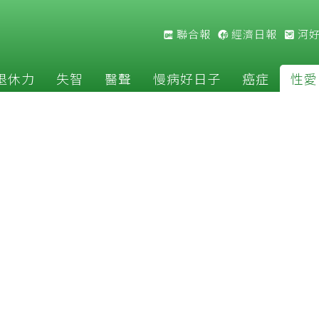
聯合報
經濟日報
河
退休力
失智
醫聲
慢病好日子
癌症
性愛