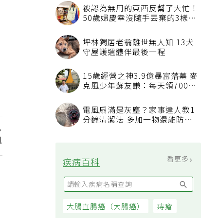
被認為無用的東西反幫了大忙！
50歲婦慶幸沒隨手丟棄的3樣物
品
坪林獨居老翁離世無人知 13犬
守屋護遺體伴最後一程
15歲經營之神3.9億暴富落幕 麥
克風少年蘇友謙：每天領700元
過日子
電風扇滿是灰塵？家事達人教1
分鐘清潔法 多加一物還能防髒
汙附著
訊
看更多
疾病百科
大腸直腸癌（大腸癌）
痔瘡