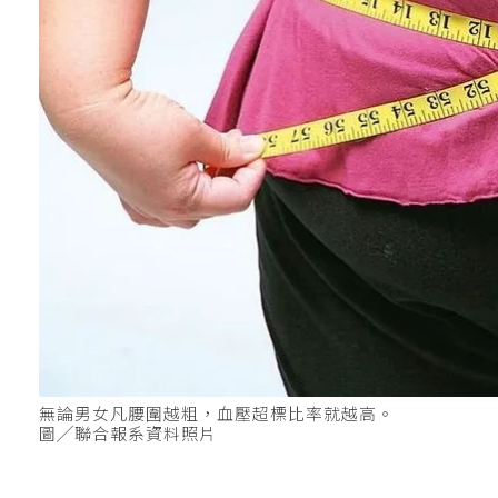
無論男女凡腰圍越粗，血壓超標比率就越高。
圖╱聯合報系資料照片