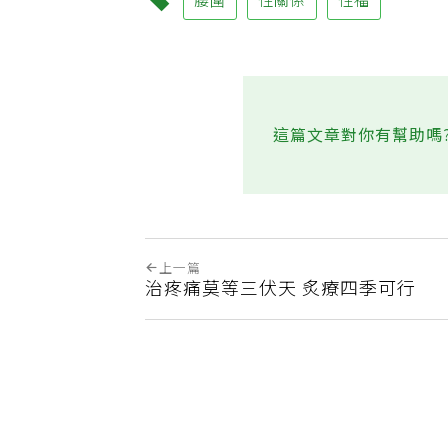
腰圍
性關係
性福
這篇文章對你有幫助嗎
上一篇
治疼痛莫等三伏天 炙療四季可行