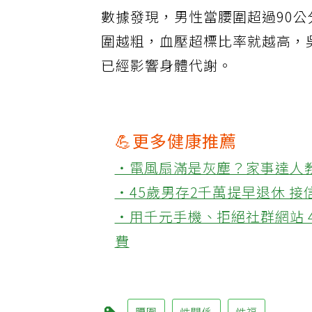
數據發現，男性當腰圍超過90公
圍越粗，血壓超標比率就越高，
已經影響身體代謝。
💪更多健康推薦
‧電風扇滿是灰塵？家事達人
‧45歲男存2千萬提早退休 
‧用千元手機、拒絕社群網站 
費