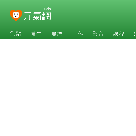
焦點
養生
醫療
百科
影音
課程