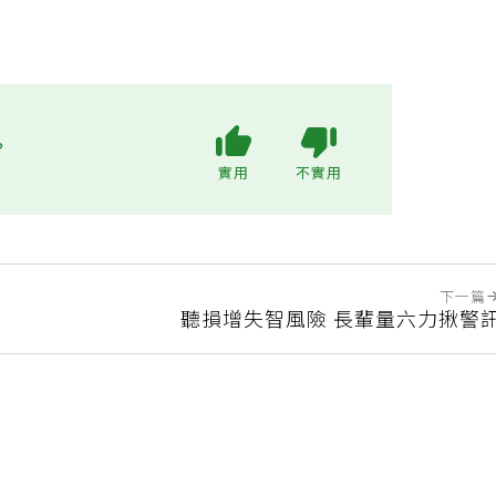
?
實用
不實用
下一篇
聽損增失智風險 長輩量六力揪警