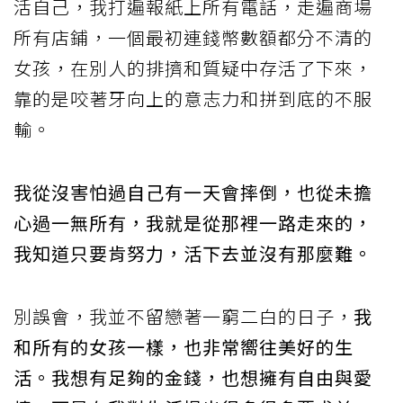
活自己，我打遍報紙上所有電話，走遍商場
所有店鋪，一個最初連錢幣數額都分不清的
女孩，在別人的排擠和質疑中存活了下來，
靠的是咬著牙向上的意志力和拼到底的不服
輸。
我從沒害怕過自己有一天會摔倒，也從未擔
心過一無所有，我就是從那裡一路走來的，
我知道只要肯努力，活下去並沒有那麼難。
別誤會，我並不留戀著一窮二白的日子，
我
和所有的女孩一樣，也非常嚮往美好的生
活。我想有足夠的金錢，也想擁有自由與愛