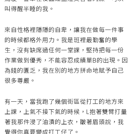
叫得醒半睡的我。
來自性格裡隱隱的自卑，讓我在做每一件事
的時候都格外用力。我是班裡最勤奮的學
生，沒有缺席過任何一堂課，堅持把每一份
作業做到優秀，不能容忍成績單B的出現。因
為錢的匱乏，我在別的地方拼命地賦予自己
很多尊嚴。
有一天，當我跑了幾個街區從打工的地方來
上課，上氣不接下氣的時候，L抱著雙臂打量
著我那件浸了油漬的上衣，皺著眉頭說，我
覺得你真要變成打工仔了。