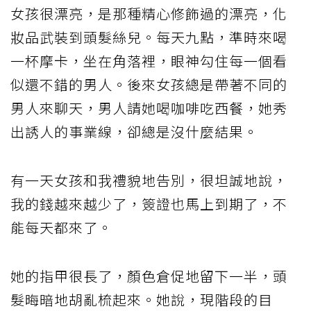
女孩很漂亮，是那種精心修飾過的漂亮，化
妝品武裝到頭髮絲兒。每天九點，準時來喝
一杯摩卡，坐在角落裡，眼神勾住每一個看
似還不錯的男人。後來女孩總是帶著不同的
男人來聊天，男人請她喝咖啡吃西餐，她秀
出誘人的事業線，卻總是沒什麼結果。
有一天女孩和我禮貌地告別，很坦誠地說，
我的錢越來越少了，簽證也馬上到期了，不
能每天都來了。
她的指甲很長了，顏色倉促地留下一半，頭
髮晦暗地胡亂梳起來。她說，現階段的目