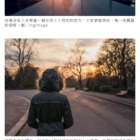
仿佛沒有人去尊重一個女孩小人物式的努力，大家更推崇的，是一夜鳳凰
的姿態。圖／ingimage