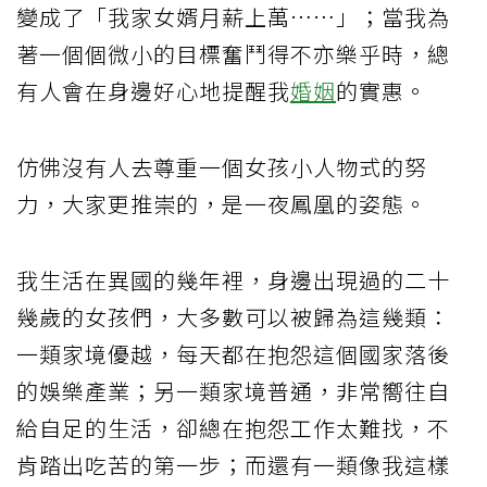
變成了「我家女婿月薪上萬……」；當我為
著一個個微小的目標奮鬥得不亦樂乎時，總
有人會在身邊好心地提醒我
婚姻
的實惠。
仿佛沒有人去尊重一個女孩小人物式的努
力，大家更推崇的，是一夜鳳凰的姿態。
我生活在異國的幾年裡，身邊出現過的二十
幾歲的女孩們，大多數可以被歸為這幾類：
一類家境優越，每天都在抱怨這個國家落後
的娛樂產業；另一類家境普通，非常嚮往自
給自足的生活，卻總在抱怨工作太難找，不
肯踏出吃苦的第一步；而還有一類像我這樣