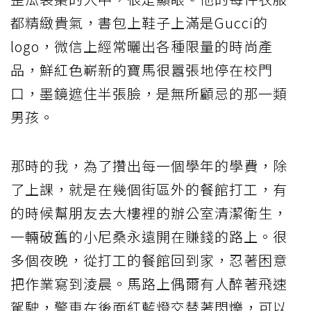
都精緻貴氣，書包上鞋子上滿是Gucci的
logo，微信上經常曬出各種限量的時尚產
品，鮮紅色嶄新的寶馬很囂張地停在校門
口，墨鏡遮住半張臉，是無所顧忌的那一類
男孩。
那時的我，為了攢出每一個學年的學費，除
了上課，就是在幾個街區外的餐館打工，有
的時候幫朋友去大樓裡的辦公室清潔衛生，
一輛破舊的小尼桑永遠開在賺錢的路上。很
多個夜晚，從打工的餐館回到家，忍著困意
把作業寫到淩晨。馬路上偶爾有人醉著飛速
駕駛，警車在後面紅藍燈交替著閃爍，可以