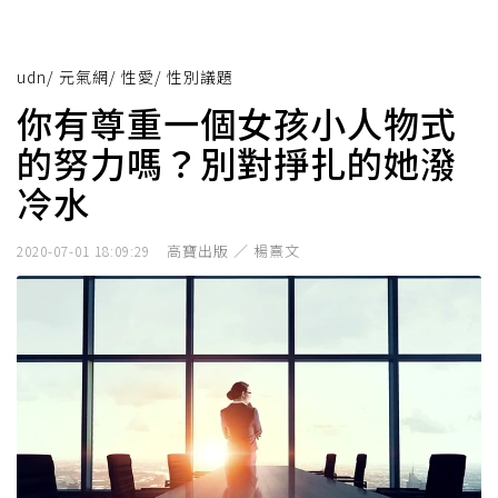
udn
/
元氣網
/
性愛
/
性別議題
你有尊重一個女孩小人物式
的努力嗎？別對掙扎的她潑
冷水
高寶出版 ／ 楊熹文
2020-07-01 18:09:29