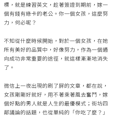
標，就是練習英文，趁著簽證到期前，嫁一
個有錢有綠卡的老公。你一個女孩，這麼努
力，何必呢？
不知從什麼時候開始，對於一個女孩，在她
所有美好的品質中，好像努力，作為一個通
向成功非常重要的途徑，就這樣漸漸地消失
了。
微信上一夜出現的刷了屏的文章，都在說，
女孩剛剛好就好，用不著乘著風去奮鬥，嫁
個好點的男人就是人生的最優模式；街坊四
鄰議論的話題，也從單純的「你吃了麼？」