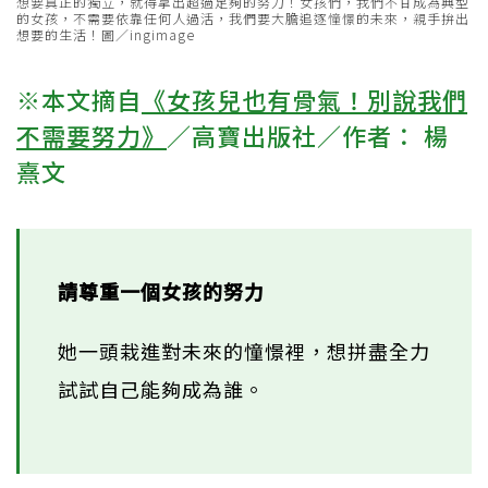
想要真正的獨立，就得拿出超過足夠的努力！女孩們，我們不甘成為典型
的女孩，不需要依靠任何人過活，我們要大膽追逐憧憬的未來，親手拚出
想要的生活！圖／ingimage
※本文摘自
《女孩兒也有骨氣！別說我們
不需要努力》
／高寶出版社／作者： 楊
熹文
請尊重一個女孩的努力
她一頭栽進對未來的憧憬裡，想拼盡全力
試試自己能夠成為誰。