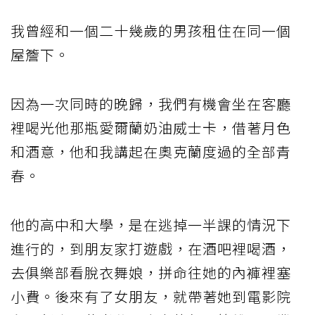
我曾經和一個二十幾歲的男孩租住在同一個
屋簷下。
因為一次同時的晚歸，我們有機會坐在客廳
裡喝光他那瓶愛爾蘭奶油威士卡，借著月色
和酒意，他和我講起在奧克蘭度過的全部青
春。
他的高中和大學，是在逃掉一半課的情況下
進行的，到朋友家打遊戲，在酒吧裡喝酒，
去俱樂部看脫衣舞娘，拼命往她的內褲裡塞
小費。後來有了女朋友，就帶著她到電影院