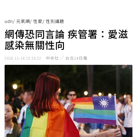
udn
/
元氣網
/
性愛
/
性別議題
網傳恐同言論 疾管署：愛滋
感染無關性向
中央社 ／ 台北14日電
2018-11-14 15:24:22