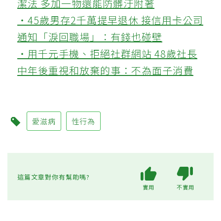
潔法 多加一物還能防髒汙附著
‧45歲男存2千萬提早退休 接信用卡公司
通知「淚回職場」：有錢也碰壁
‧用千元手機、拒絕社群網站 48歲社長
中年後重視和放棄的事：不為面子消費
愛滋病
性行為
這篇文章對你有幫助嗎?
實用
不實用