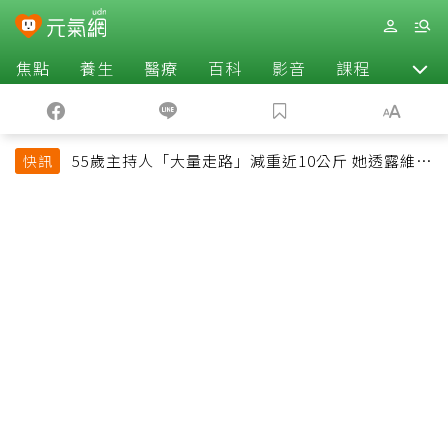
焦點
養生
醫療
百科
影音
課程
退休
55歲主持人「大量走路」減重近10公斤 她透露維持
快訊
十多年習慣心法