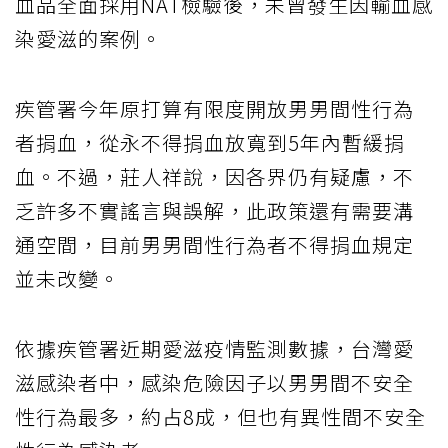
血品全面採用NAT檢驗後，未曾發生因輸血感
染愛滋的案例。
疾管署今年原打算有限度開放男男間性行為
者捐血，從永不得捐血放寬到5年內暫緩捐
血。不過，莊人祥說，因各界仍有疑慮，不
乏許多不實謠言與誤解，此政策還有需要溝
通空間，目前男男間性行為者不得捐血規定
並未改變。
依據疾管署近期愛滋疫情監測數據，台灣愛
滋感染者中，感染危險因子以男男間不安全
性行為最多，約占8成，但也有異性間不安全