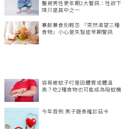
醫揭男性更年期2大警訊：性欲下
降只是其中之一
暴飲暴食別輕忽 「突然渴望三種
食物」小心是失智症早期警訊
容易被蚊子叮是因體質或體溫
高？吃2種食物也可能成為吸蚊機
今年首例 男子遊泰確診茲卡