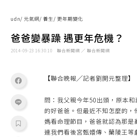
udn
/
元氣網
/
養生
/
更年期變化
爸爸變暴躁 遇更年危機？
2014-09-23 16:30:10
聯合新聞網 ／ 聯合新聞網
【聯合晚報╱記者劉開元整理】
問：我父親今年50出頭，原本
的好爸爸。但最近不知怎麼的，
媽看命理節目，爸爸就認為那是
連我們看後宮甄嬛傳、蘭陵王等