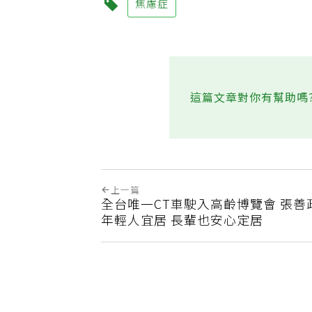
焦慮症
這篇文章對你有幫助嗎
上一篇
全台唯一CT車駛入高齡博覽會 張善
年輕人宜居 長輩也安心定居