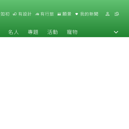
好如初
有設計
有行旅
願景
我的新聞
名人
專題
活動
寵物