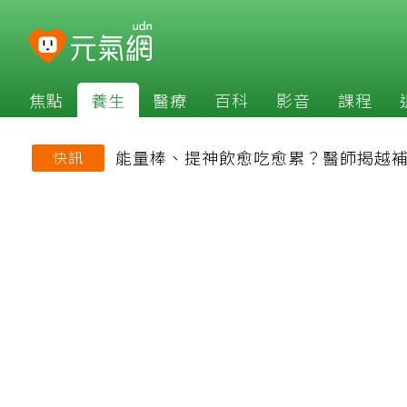
焦點
養生
醫療
百科
影音
課程
能量棒、提神飲愈吃愈累？醫師揭越
快訊