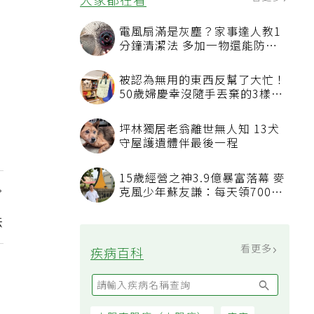
看更多
大家都在看
電風扇滿是灰塵？家事達人教1
分鐘清潔法 多加一物還能防髒
汙附著
被認為無用的東西反幫了大忙！
50歲婦慶幸沒隨手丟棄的3樣物
品
坪林獨居老翁離世無人知 13犬
守屋護遺體伴最後一程
15歲經營之神3.9億暴富落幕 麥
克風少年蘇友謙：每天領700元
：
過日子
法
看更多
疾病百科