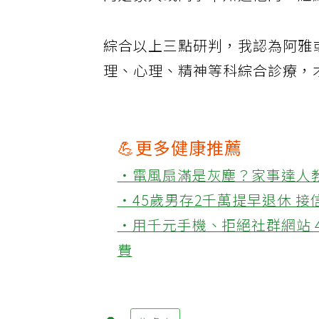
的是家人或同事不知道他的「紅
綜合以上三點研判，我認為阿雅
理、心理、精神等科綜合診療，
💪更多健康推薦
‧電風扇滿是灰塵？家事達人
‧45歲男存2千萬提早退休 
‧用千元手機、拒絕社群網站 
費