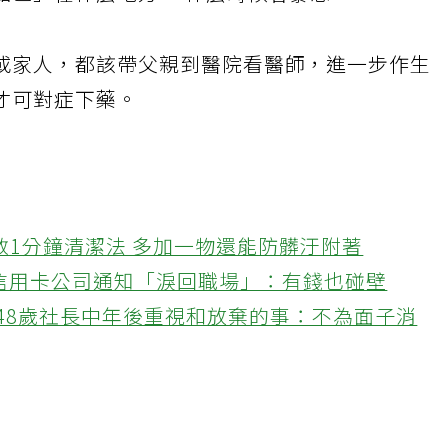
點區」在什麼地方、 什麼時候會暴怒。
或家人，都該帶父親到醫院看醫師，進一步作生
才可對症下藥。
教1分鐘清潔法 多加一物還能防髒汙附著
接信用卡公司通知「淚回職場」：有錢也碰壁
48歲社長中年後重視和放棄的事：不為面子消