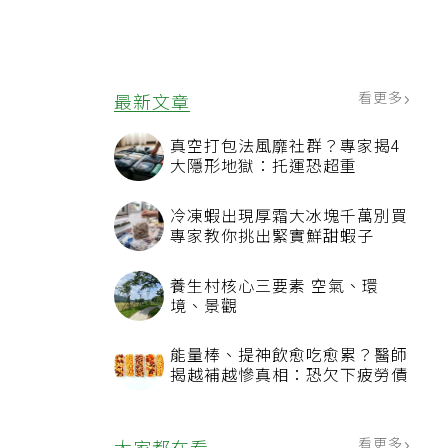
看更多
最新文章
真空打包法風靡社群？專家揭4
大隱形地獄：托運恐超重
冷凍蝦出現厚霜大冰塊千萬別買
專家教你挑出緊實鮮甜蝦子
養生村核心三要素 空氣、環
境、景觀
能量棒、提神飲愈吃愈累？醫師
揭越補越慘真相：恐欠下疲勞債