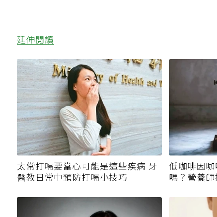
延伸閱讀
太常打嗝要當心可能是這些疾病 牙
低咖啡因咖
醫教日常中預防打嗝小技巧
嗎？營養師