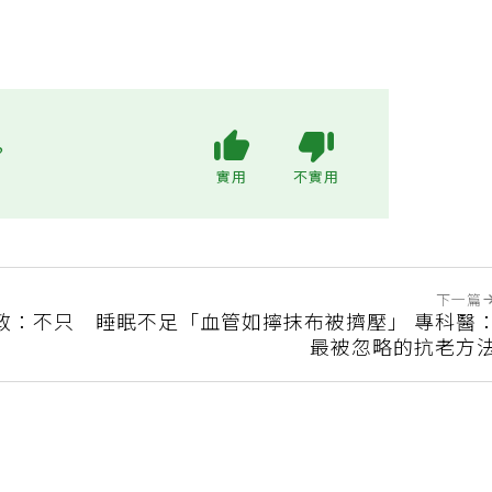
?
實用
不實用
下一篇
政：不只
睡眠不足「血管如擰抹布被擠壓」 專科醫
最被忽略的抗老方