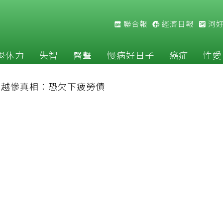
聯合報
經濟日報
河
退休力
失智
醫聲
慢病好日子
癌症
性愛
補越慘真相：恐欠下疲勞債