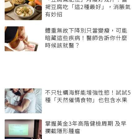
揭豆腐吃「這2種最好」，消脹氣
有妙招
體重無故下降別只當變瘦，可能
暗藏這些疾病！醫師告訴你什麼
時候該就醫？
不只牡蠣海鮮能增強性慾！試試5
種「天然催情食物」也包含水果
掌握黃金3年高階健檢周期 及早
攔截隱形腫瘤