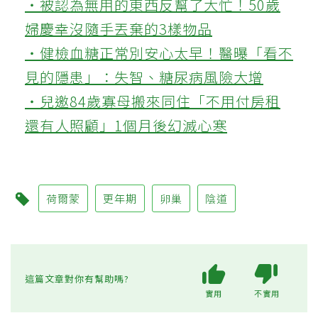
‧被認為無用的東西反幫了大忙！50歲
婦慶幸沒隨手丟棄的3樣物品
‧健檢血糖正常別安心太早！醫曝「看不
見的隱患」：失智、糖尿病風險大增
‧兒邀84歲寡母搬來同住「不用付房租
還有人照顧」1個月後幻滅心寒
荷爾蒙
更年期
卵巢
陰道
這篇文章對你有幫助嗎?
實用
不實用