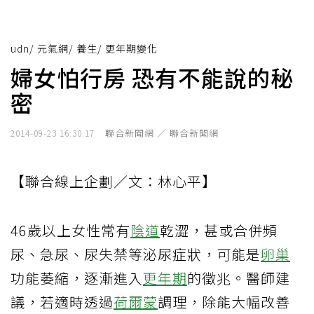
udn
/
元氣網
/
養生
/
更年期變化
婦女怕行房 恐有不能說的秘
密
聯合新聞網 ／ 聯合新聞網
2014-09-23 16:30:17
【聯合線上企劃／文：林心平】
46歲以上女性常有
陰道
乾澀，甚或合併頻
尿、急尿、尿失禁等泌尿症狀，可能是
卵巢
功能萎縮，逐漸進入
更年期
的徵兆。醫師建
議，若適時透過
荷爾蒙
調理，除能大幅改善