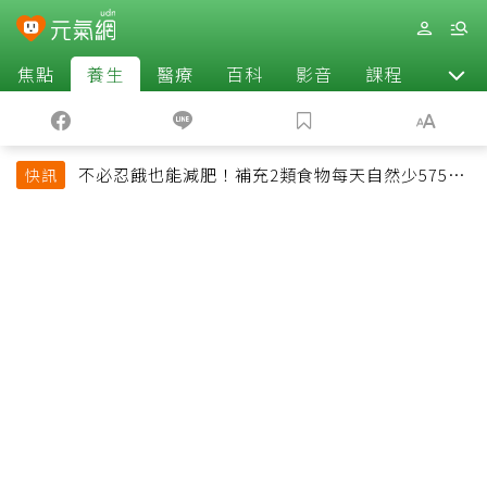
焦點
養生
醫療
百科
影音
課程
退休
不必忍餓也能減肥！補充2類食物每天自然少575大
快訊
卡「還能吃飽飽的」