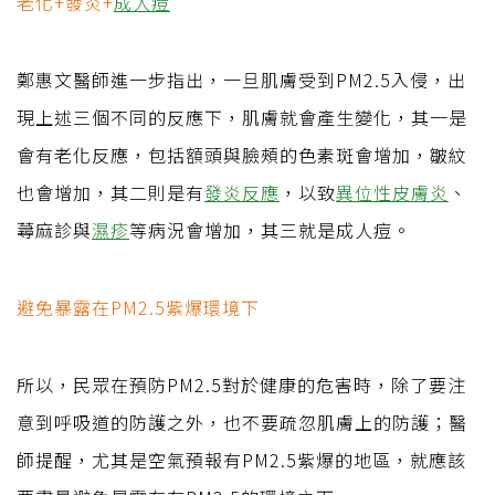
老化+發炎+
成人痘
鄭惠文醫師進一步指出，一旦肌膚受到PM2.5入侵，出
現上述三個不同的反應下，肌膚就會產生變化，其一是
會有老化反應，包括額頭與臉頰的色素斑會增加，皺紋
也會增加，其二則是有
發炎反應
，以致
異位性皮膚炎
、
蕁麻診與
濕疹
等病況會增加，其三就是成人痘。
避免暴露在PM2.5紫爆環境下
所以，民眾在預防PM2.5對於健康的危害時，除了要注
意到呼吸道的防護之外，也不要疏忽肌膚上的防護；醫
師提醒，尤其是空氣預報有PM2.5紫爆的地區，就應該