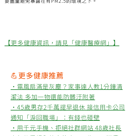
要盡量避免暴露在有PM2.5的環境之下。
【更多健康資訊，請見「健康醫療網」】
💪更多健康推薦
‧電風扇滿是灰塵？家事達人教1分鐘清
潔法 多加一物還能防髒汙附著
‧45歲男存2千萬提早退休 接信用卡公司
通知「淚回職場」：有錢也碰壁
‧用千元手機、拒絕社群網站 48歲社長