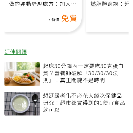
做的運動紓壓處方：加入行
燃脂體育課：超
動、增肌、互動元素，0基
氧」高壓族在家
免費
礎也能做！
負擔
特價
延伸閱讀
起床30分鐘內一定要吃30克蛋白
質？營養師破解「30/30/30法
則」：真正關鍵不是時間
想延緩老化不必花大錢吃保健品
研究：超市都買得到的1便宜食品
就可以