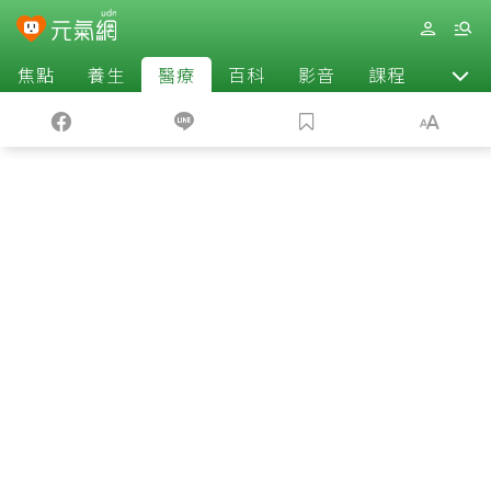
焦點
養生
醫療
百科
影音
課程
退休