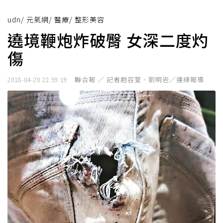
udn
/
元氣網
/
醫療
/
整形美容
遶境鞭炮炸破臀 女深二度灼
傷
聯合報 ／ 記者趙容萱、劉明岩／連線報導
2018-04-20 22:59:19