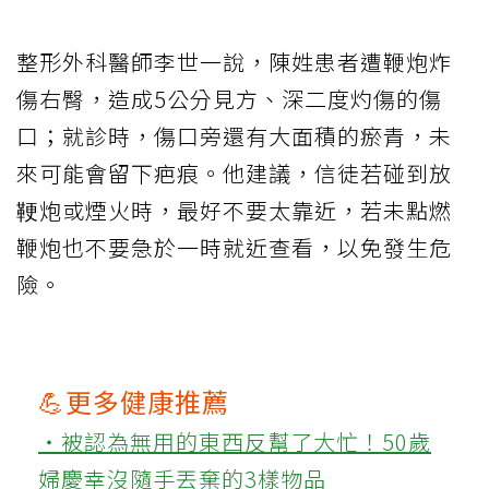
整形外科醫師李世一說，陳姓患者遭鞭炮炸
傷右臀，造成5公分見方、深二度灼傷的傷
口；就診時，傷口旁還有大面積的瘀青，未
來可能會留下疤痕。他建議，信徒若碰到放
鞕炮或煙火時，最好不要太靠近，若未點燃
鞭炮也不要急於一時就近查看，以免發生危
險。
💪更多健康推薦
‧被認為無用的東西反幫了大忙！50歲
婦慶幸沒隨手丟棄的3樣物品