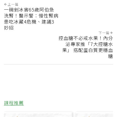
上一篇
一碗剉冰害65歲阿伯急
洗腎！醫示警：慢性腎病
患吃冰藏4危機、建議3
妙招
下一篇
控血糖不必戒水果！內分
泌專家推「7大控糖水
果」 搭配蛋白質更穩血
糖
課程推薦