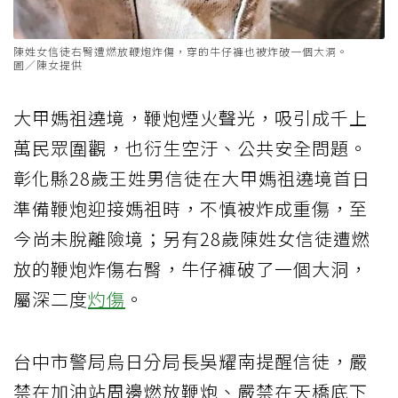
陳姓女信徒右臀遭燃放鞭炮炸傷，穿的牛仔褲也被炸破一個大洞。
圖／陳女提供
大甲媽祖遶境，鞭炮煙火聲光，吸引成千上
萬民眾圍觀，也衍生空汙、公共安全問題。
彰化縣28歲王姓男信徒在大甲媽祖遶境首日
準備鞭炮迎接媽祖時，不慎被炸成重傷，至
今尚未脫離險境；另有28歲陳姓女信徒遭燃
放的鞭炮炸傷右臀，牛仔褲破了一個大洞，
屬深二度
灼傷
。
台中市警局烏日分局長吳耀南提醒信徒，嚴
禁在加油站周邊燃放鞭炮、嚴禁在天橋底下