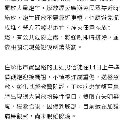
擺放大量炮竹，燃放煙火應避免民眾靠近時
施放，炮竹擺放不要靠近車輛，也應避免擺
成堆。警方若發現炮竹、煙火任意擺放引
燃，有公共危險之虞，將強制即時排除，並
依相關法規蒐證後函請裁罰。
住彰化市寶聖路的王姓男信徒在14日上午準
備鞭炮迎接媽祖，不慎被炸成重傷，送醫急
救。彰化基督教醫院說，王姓病患前額至鼻
腔出現很大開放粉碎性傷口，雙眼有失明疑
慮，經救治後，因傷到腦部，目前還在加護
病房觀察，尚未脫離險境。