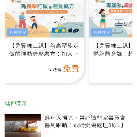
影片課程
影片課程
【免費線上課】為高壓族定
【免費線上課】
做的運動紓壓處方：加入行
燃脂體育課：超
動、增肌、互動元素，0基
氧」高壓族在家
免費
礎也能做！
負擔
特價
延伸閱讀
過年大掃除，當心這些家事竟會
傷到眼睛！眼睛受傷處理3原則