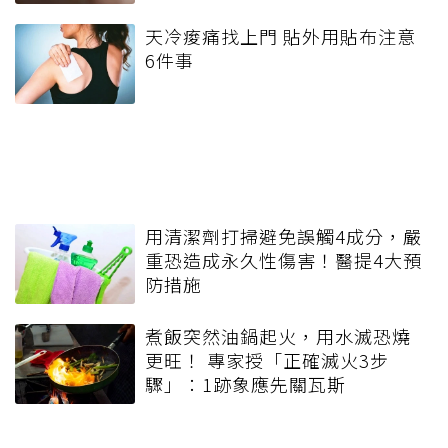
天冷痠痛找上門 貼外用貼布注意
6件事
用清潔劑打掃避免誤觸4成分，嚴
重恐造成永久性傷害！醫提4大預
防措施
煮飯突然油鍋起火，用水滅恐燒
更旺！ 專家授「正確滅火3步
驟」：1跡象應先關瓦斯