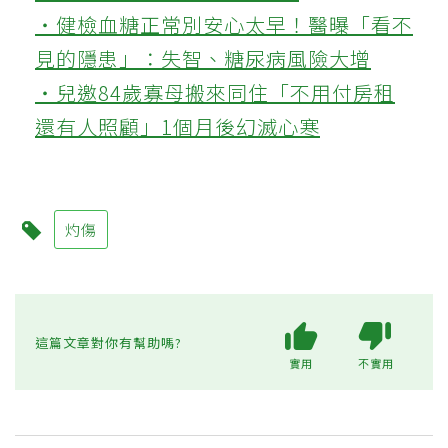
‧健檢血糖正常別安心太早！醫曝「看不
見的隱患」：失智、糖尿病風險大增
‧兒邀84歲寡母搬來同住「不用付房租
還有人照顧」1個月後幻滅心寒
灼傷
這篇文章對你有幫助嗎?
實用
不實用