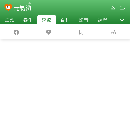
焦點
養生
醫療
百科
影音
課程
退休