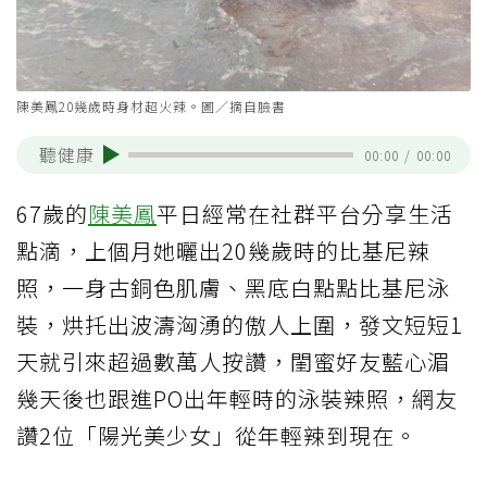
陳美鳳20幾歲時身材超火辣。圖／摘自臉書
聽健康
00:00
/
00:00
67歲的
陳美鳳
平日經常在社群平台分享生活
點滴，上個月她曬出20幾歲時的比基尼辣
照，一身古銅色肌膚、黑底白點點比基尼泳
裝，烘托出波濤洶湧的傲人上圍，發文短短1
天就引來超過數萬人按讚，閨蜜好友藍心湄
幾天後也跟進PO出年輕時的泳裝辣照，網友
讚2位「陽光美少女」從年輕辣到現在。