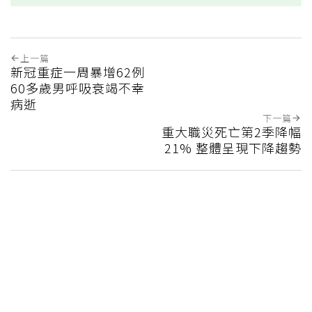
上一篇
新冠重症一周暴增62例
60多歲男呼吸衰竭不幸
病逝
下一篇
重大職災死亡第2季降幅
21% 整體呈現下降趨勢