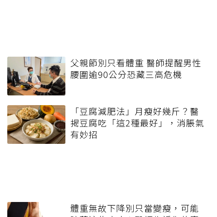
父親節別只看體重 醫師提醒男性
腰圍逾90公分恐藏三高危機
「豆腐減肥法」月瘦好幾斤？醫
揭豆腐吃「這2種最好」，消脹氣
有妙招
體重無故下降別只當變瘦，可能