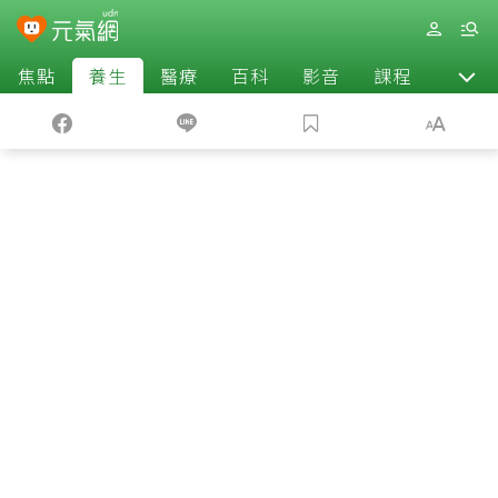
焦點
養生
醫療
百科
影音
課程
退休