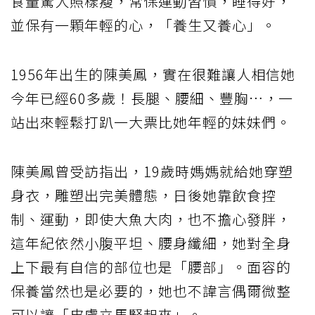
食量驚人照樣瘦，常保
運動
習慣，睡得好，
並保有一顆年輕的心，「養生又養心」。
1956年出生的陳美鳳，實在很難讓人相信她
今年已經60多歲！長腿、腰細、豐胸…，一
站出來輕鬆打趴一大票比她年輕的妹妹們。
陳美鳳曾受訪指出，19歲時媽媽就給她穿塑
身衣，雕塑出完美體態，日後她靠飲食控
制、運動，即使大魚大肉，也不擔心發胖，
這年紀依然小腹平坦、腰身纖細，她對全身
上下最有自信的部位也是「腰部」。面容的
保養當然也是必要的，她也不諱言偶爾微整
可以讓「皮膚立馬緊起來」。