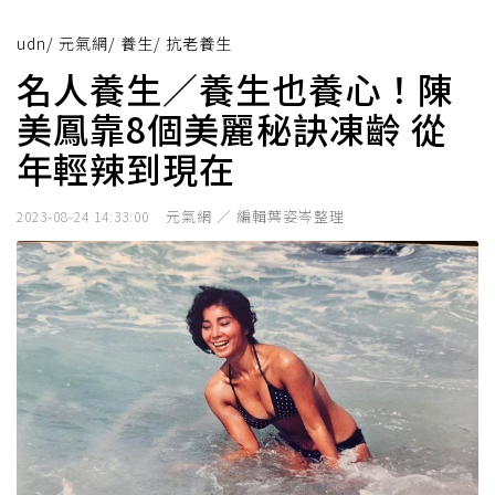
udn
/
元氣網
/
養生
/
抗老養生
名人養生／養生也養心！陳
美鳳靠8個美麗秘訣凍齡 從
年輕辣到現在
元氣網 ／ 編輯葉姿岑整理
2023-08-24 14:33:00