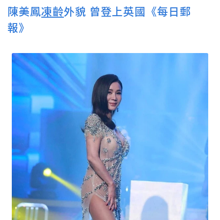
陳美鳳
凍齡
外貌 曾登上英國《每日郵
報》