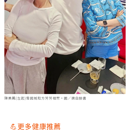
陳美鳳(左起)曾國城和方芳芳相聚。圖／摘自臉書
💪更多健康推薦