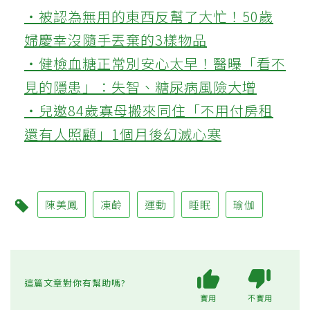
‧被認為無用的東西反幫了大忙！50歲
婦慶幸沒隨手丟棄的3樣物品
‧健檢血糖正常別安心太早！醫曝「看不
見的隱患」：失智、糖尿病風險大增
‧兒邀84歲寡母搬來同住「不用付房租
還有人照顧」1個月後幻滅心寒
陳美鳳
凍齡
運動
睡眠
瑜伽
這篇文章對你有幫助嗎?
實用
不實用