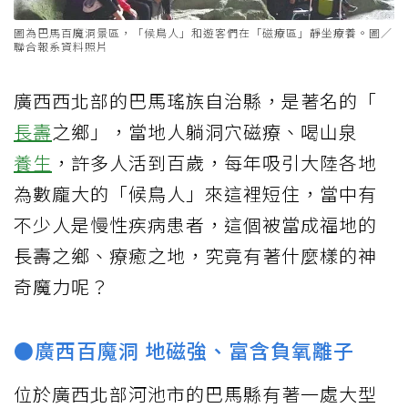
圖為巴馬百魔洞景區，「候鳥人」和遊客們在「磁療區」靜坐療養。圖／
聯合報系資料照片
廣西西北部的巴馬瑤族自治縣，是著名的「
長壽
之鄉」，當地人躺洞穴磁療、喝山泉
養生
，許多人活到百歲，每年吸引大陸各地
為數龐大的「候鳥人」來這裡短住，當中有
不少人是慢性疾病患者，這個被當成福地的
長壽之鄉、療癒之地，究竟有著什麼樣的神
奇魔力呢？
●廣西百魔洞 地磁強、富含負氧離子
位於廣西北部河池市的巴馬縣有著一處大型