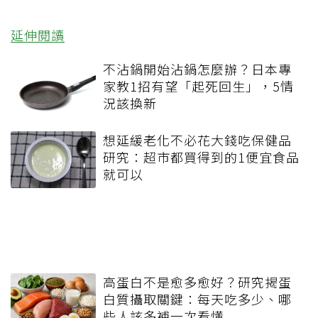
延伸閱讀
不沾鍋開始沾鍋怎麼辦？日本專
家教1招有望「起死回生」，5情
況該換新
想延緩老化不必花大錢吃保健品
研究：超市都買得到的1便宜食品
就可以
高蛋白不是愈多愈好？研究揭蛋
白質攝取關鍵：每天吃多少、哪
些人該多補一次看懂