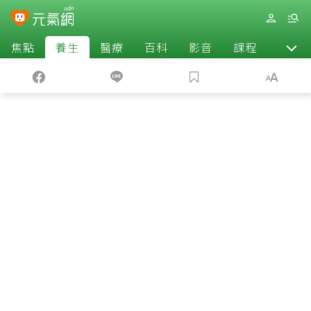
焦點
養生
醫療
百科
影音
課程
退休