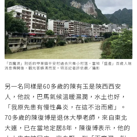
「百魔洞」附近的甲篆鎮平安村過去只是小村落，當地「盛產」百歲人瑞
消息傳開後，觀光客蜂湧而至。特派記者許依晨／攝影
另一名同樣是60多歲的陳有玉是陝西西安
人，他說，巴馬氣候溫暖濕潤，水土也好，
「我原先患有慢性鼻炎，在這不治而癒」。
70多歲的陳復博是退休大學老師，來自東北
大連，已在當地定居8年，陳復博表示，他的