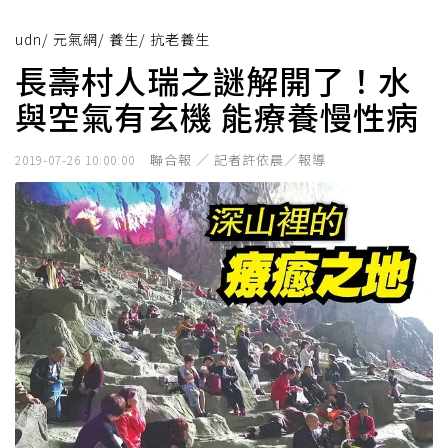
udn
/
元氣網
/
養生
/
抗老養生
長壽村人瑞之謎解開了！水
與空氣有玄機 能療養慢性病
聯合報 ／ 記者許依晨／報導
2019-07-26 10:00:00