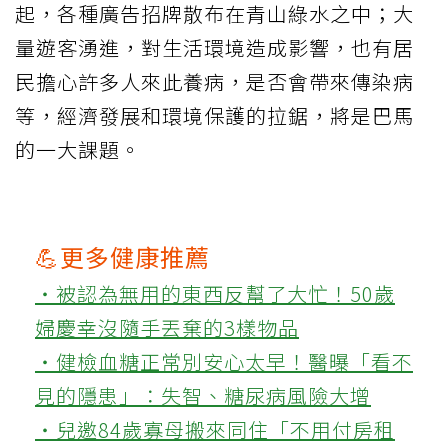
起，各種廣告招牌散布在青山綠水之中；大
量遊客湧進，對生活環境造成影響，也有居
民擔心許多人來此養病，是否會帶來傳染病
等，經濟發展和環境保護的拉鋸，將是巴馬
的一大課題。
💪更多健康推薦
‧被認為無用的東西反幫了大忙！50歲
婦慶幸沒隨手丟棄的3樣物品
‧健檢血糖正常別安心太早！醫曝「看不
見的隱患」：失智、糖尿病風險大增
‧兒邀84歲寡母搬來同住「不用付房租