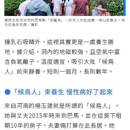
廣西北部河池市的巴馬縣「百魔洞」，許多人在此磁療、喝山泉養生。特
派記者許依晨／攝影
鐘乳石吸睛外，這裡其實更是一處養生勝
地。據介紹，洞內的地磁較強，且空氣中富
含負氧離子，溫度適宜，吸引大批「候鳥
人」前來靜養，短則一個月，長則數年。
●「候鳥人」來養生 慢性病好了起來
來自河南的楊玉建就是所謂的「候鳥人」，
她與丈夫2015年時來到巴馬，並在這簽下租
期10年的房子，夫妻倆打算在此長居。她