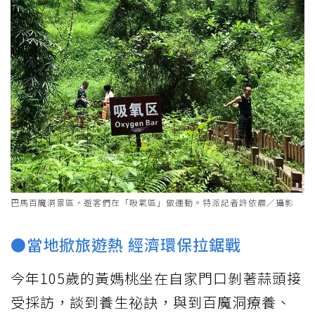
巴馬百魔洞景區，遊客們在「吸氧區」做運動。特派記者許依晨／攝影
●當地掀旅遊熱 經濟環保拉鋸戰
今年105歲的黃媽桃坐在自家門口剝著蒜頭接
受採訪，談到養生祕訣，與到百魔洞療養、