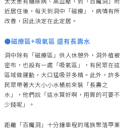
太太患有糖尿病、高血壓，到「百魔洞」附
近居住後，每天到洞中「磁療」，病情有所
改善，因此決定在此定居。
●磁療區+吸氧區 還有長壽水
洞中除有「磁療區」供人休憩外，洞外植被
密布，也設有一處「吸氧區」，有民眾在這
區域做運動，大口猛吸芬多精。此外，許多
民眾帶著大大小小水桶前來裝「長壽之
水」，他們說「這水質好啊，用買的可要不
少錢呢」。
距離「百魔洞」十分鐘車程的瑤族聚落甲篆