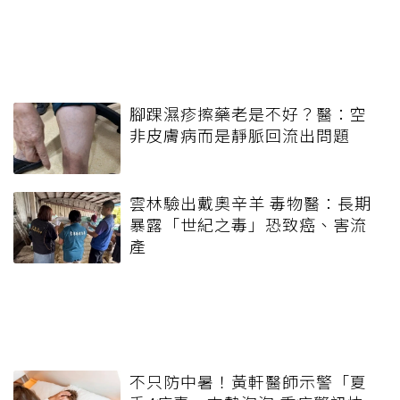
腳踝濕疹擦藥老是不好？醫：空
非皮膚病而是靜脈回流出問題
雲林驗出戴奧辛羊 毒物醫：長期
暴露「世紀之毒」恐致癌、害流
產
不只防中暑！黃軒醫師示警「夏