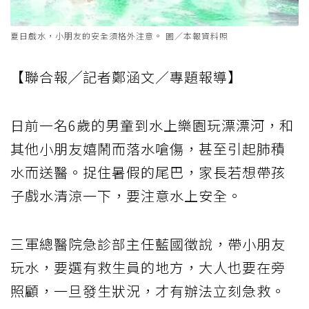
夏日戲水，小朋友的安全須格外注意。 圖／本報資料照
【聯合報╱記者鄭涵文／專題報導】
日前一名6歲的男童到水上樂園玩漂漂河，和
其他小朋友嬉鬧而落水嗆傷，甚至引起肺積
水而送醫。捉住暑假的尾巴，家長若想帶孩
子戲水清涼一下，要注意水上安全。
三軍總醫院急診部主任藍國徵說，帶小朋友
玩水，要選有救生員的地方，大人也要在旁
照顧，一旦發生狀況，才有辦法立刻急救。