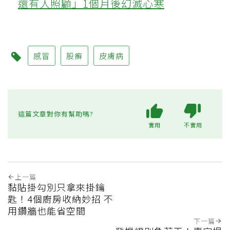
還有人照顧」1個月後幻滅心寒
感冒
股癬
皮膚病
這篇文章對你有幫助嗎?
實用
不實用
上一篇
黏貼掛勾別只拿來掛鑰
匙！4個廚房收納妙招 不
用鑽牆也能省空間
下一篇