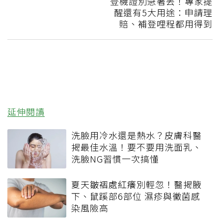
登機證別急著丟！專家提
醒還有5大用途：申請理
賠、補登哩程都用得到
延伸閱讀
洗臉用冷水還是熱水？皮膚科醫
揭最佳水溫！要不要用洗面乳、
洗臉NG習慣一次搞懂
夏天皺褶處紅癢別輕忽！醫揭腋
下、鼠蹊部6部位 濕疹與黴菌感
染風險高