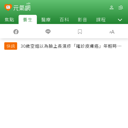
焦點
養生
醫療
百科
影音
課程
退休
30歲空姐以為臉上長濕疹「確診皮膚癌」年輕時一
快訊
習慣釀惡果超後悔