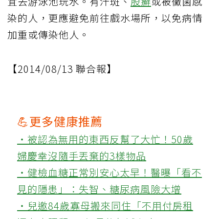
宜去游泳池玩水。有汗斑、
股癬
或被黴菌感
染的人，更應避免前往戲水場所，以免病情
加重或傳染他人。
【2014/08/13 聯合報】
💪更多健康推薦
‧被認為無用的東西反幫了大忙！50歲
婦慶幸沒隨手丟棄的3樣物品
‧健檢血糖正常別安心太早！醫曝「看不
見的隱患」：失智、糖尿病風險大增
‧兒邀84歲寡母搬來同住「不用付房租