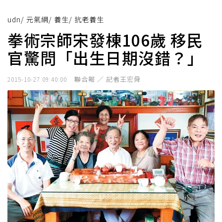
udn
/
元氣網
/
養生
/
抗老養生
拳術宗師宋發棟106歲 移民
官驚問「出生日期沒錯？」
聯合報 ／ 記者王宏舜
2015-10-27 09:40:00