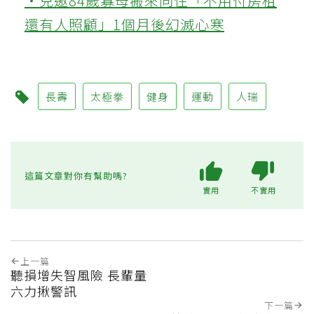
‧兒邀84歲寡母搬來同住「不用付房租
還有人照顧」1個月後幻滅心寒
長壽
太極拳
健身
運動
人瑞
這篇文章對你有幫助嗎?
實用
不實用
上一篇
聽損增失智風險 長輩量
六力揪警訊
下一篇