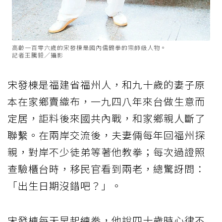
高齡一百零六歲的宋發棟是國內儒鶴拳的宗師級人物。
記者王騰毅／攝影
宋發棟是福建省福州人，和九十歲的妻子原
本在家鄉賣織布，一九四八年來台做生意而
定居，詎料後來國共內戰，和家鄉親人斷了
聯繫。在兩岸交流後，夫妻倆每年回福州探
親，對岸不少徒弟等著他教拳；每次過證照
查驗櫃台時，移民官看到兩老，總驚訝問：
「出生日期沒錯吧？」。
宋發棟每天早起練拳，他說四十歲時心律不