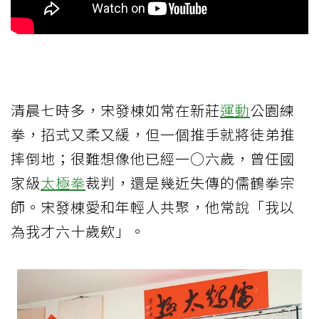
清晨七時多，宋發棟如常在新莊
運動
公園練
拳，招式又柔又緩，但一個推手就將徒弟推
摔倒地；很難想像他已經一○六歲，曾任國
家級
太極拳
裁判，還是幾近失傳的儒鶴拳宗
師。宋發棟愛和年輕人共聚，他常說「我以
為我才六十歲欸」。