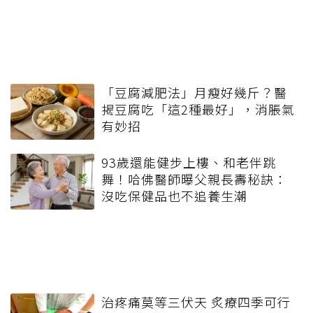
「豆腐減肥法」月瘦好幾斤？醫
揭豆腐吃「這2種最好」，消脹氣
有妙招
93歲還能健步上樓、和老伴跳
舞！哈佛醫師曝父親長壽秘訣：
沒吃保健品也不追養生潮
治疼痛莫等三伏天 炙療四季可行