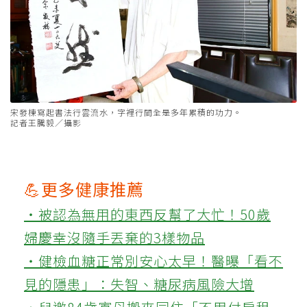
宋發棟寫起書法行雲流水，字裡行間全是多年累積的功力。
記者王騰毅／攝影
💪更多健康推薦
‧被認為無用的東西反幫了大忙！50歲
婦慶幸沒隨手丟棄的3樣物品
‧健檢血糖正常別安心太早！醫曝「看不
見的隱患」：失智、糖尿病風險大增