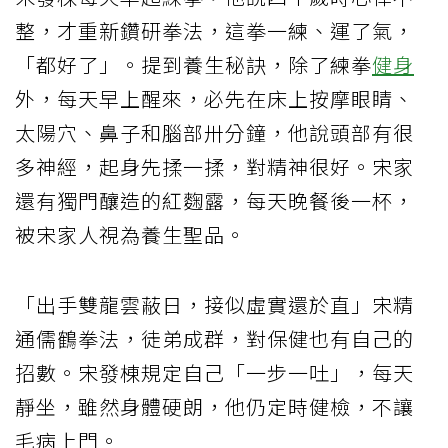
整，才重新鑽研拳法，這拳一練、運了氣，
「都好了」。提到養生秘訣，除了練拳
健身
外，每天早上醒來，必先在床上按摩眼睛、
太陽穴、鼻子和腦部卅分鐘，他說頭部有很
多神經，起身先揉一揉，對精神很好。宋家
還有獨門釀造的紅麴露，每天晚餐後一杯，
被宋家人視為養生聖品。
「出手雙龍雲蔽日，接似虛實還於直」宋精
通儒鶴拳法，徒弟成群，對保健也有自己的
招數。宋發棟規定自己「一步一吐」，每天
靜坐，雖然身體硬朗，他仍定時健檢，不讓
毛病上門。