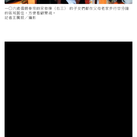
一○六歲儒鶴拳宗師宋發棟（右三） 的子女們都在父母老家步行廿分鐘
的區域居住，方便看顧雙親。
記者王騰毅／攝影