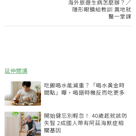
海外旅遊生病怎麼辦？／
隱形眼鏡給教訓 異地就
醫一堂課
延伸閱讀
吃飯喝水能減重？「喝水黃金時
間點」曝，喝錯時機反而吃更多
開始健忘別輕忽！ 40歲起就該防
失智 2成國人帶有阿茲海默症相
關基因