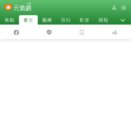
焦點
養生
醫療
百科
影音
課程
退休