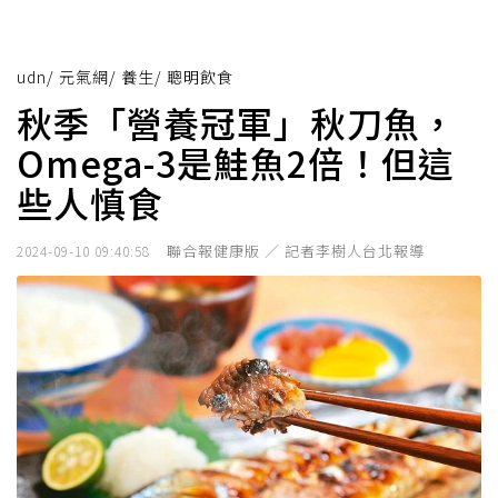
udn
/
元氣網
/
養生
/
聰明飲食
秋季「營養冠軍」秋刀魚，
Omega-3是鮭魚2倍！但這
些人慎食
聯合報健康版 ／ 記者李樹人台北報導
2024-09-10 09:40:58