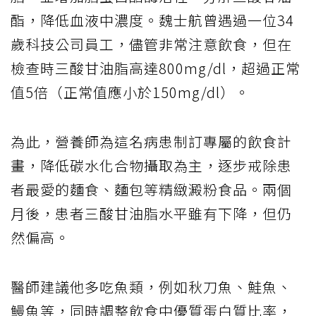
酯，降低血液中濃度。魏士航曾遇過一位34
歲科技公司員工，儘管非常注意飲食，但在
檢查時三酸甘油脂高達800mg/dl，超過正常
值5倍（正常值應小於150mg/dl）。
為此，營養師為這名病患制訂專屬的飲食計
畫，降低碳水化合物攝取為主，逐步戒除患
者最愛的麵食、麵包等精緻澱粉食品。兩個
月後，患者三酸甘油脂水平雖有下降，但仍
然偏高。
醫師建議他多吃魚類，例如秋刀魚、鮭魚、
鰻魚等，同時調整飲食中優質蛋白質比率，