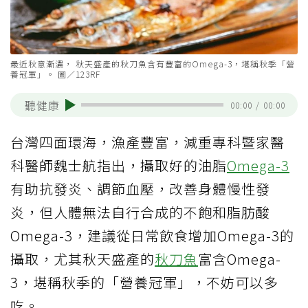
最近秋意漸濃， 秋天盛產的秋刀魚含有豐富的Omega-3，堪稱秋季「營
養冠軍」。 圖／123RF
聽健康
00:00
/
00:00
台灣四面環海，漁產豐富，減重專科暨家醫
科醫師魏士航指出，攝取好的油脂
Omega-3
有助抗發炎、調節血壓，改善身體慢性發
炎，但人體無法自行合成的不飽和脂肪酸
Omega-3，建議從日常飲食增加Omega-3的
攝取，尤其秋天盛產的
秋刀魚
富含Omega-
3，堪稱秋季的「營養冠軍」，不妨可以多
吃。