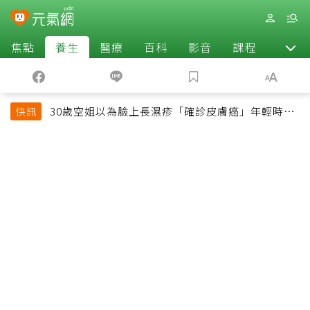
焦點
養生
醫療
百科
影音
課程
退休
30歲空姐以為臉上長濕疹「確診皮膚癌」年輕時一
快訊
習慣釀惡果超後悔