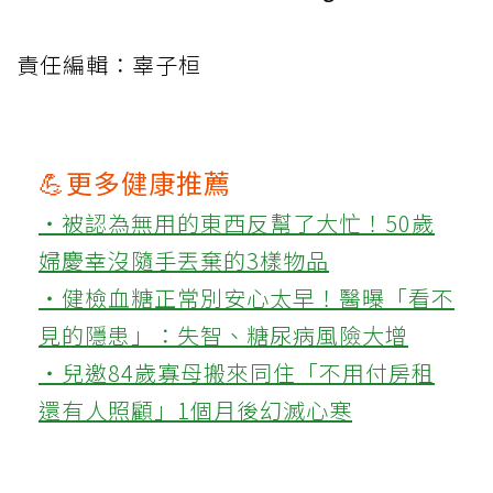
責任編輯：辜子桓
💪更多健康推薦
‧被認為無用的東西反幫了大忙！50歲
婦慶幸沒隨手丟棄的3樣物品
‧健檢血糖正常別安心太早！醫曝「看不
見的隱患」：失智、糖尿病風險大增
‧兒邀84歲寡母搬來同住「不用付房租
還有人照顧」1個月後幻滅心寒