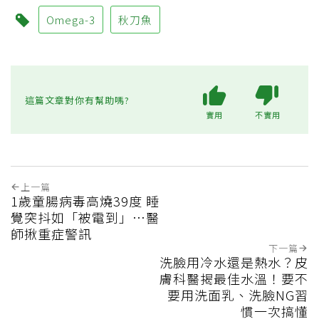
Omega-3
秋刀魚
這篇文章對你有幫助嗎?
實用
不實用
上一篇
1歲童腸病毒高燒39度 睡
覺突抖如「被電到」…醫
師揪重症警訊
下一篇
洗臉用冷水還是熱水？皮
膚科醫揭最佳水溫！要不
要用洗面乳、洗臉NG習
慣一次搞懂