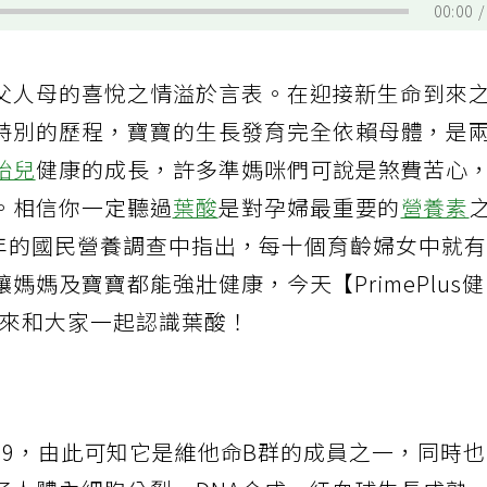
00:00
父人母的喜悅之情溢於言表。在迎接新生命到來
特別的歷程，寶寶的生長發育完全依賴母體，是
胎兒
健康的成長，許多準媽咪們可說是煞費苦心
。相信你一定聽過
葉酸
是對孕婦最重要的
營養素
09年的國民營養調查中指出，每十個育齡婦女中就
媽及寶寶都能強壯健康，今天【PrimePlus
要來和大家一起認識葉酸！
命B9，由此可知它是維他命B群的成員之一，同時