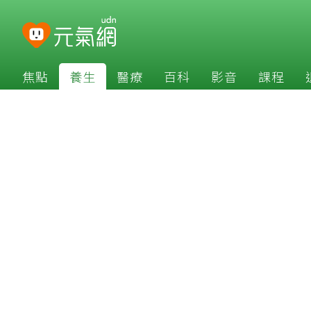
焦點
養生
醫療
百科
影音
課程