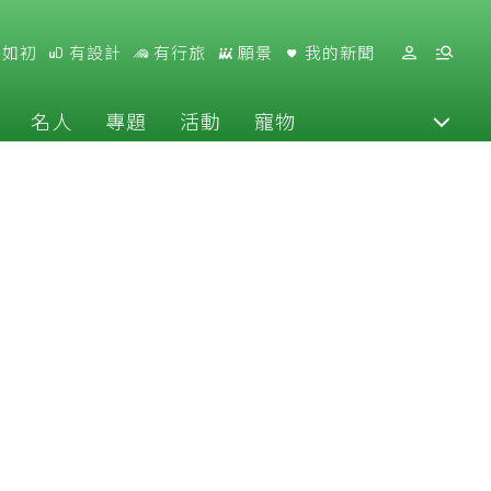
好如初
有設計
有行旅
願景
我的新聞
名人
專題
活動
寵物