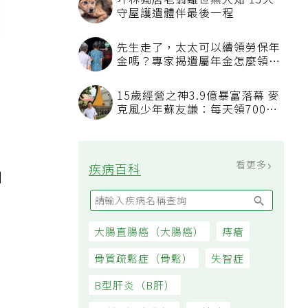
坪林獨居老翁離世無人知 13犬
守屋護遺體伴最後一程
先生走了，太太可以續領勞保年
金嗎？專家揭遺屬年金怎麼領，
看順位還要看資格
15歲經營之神3.9億暴富落幕 麥
克風少年蘇友謙：每天領700元
過日子
看更多
疾病百科
到
大腸直腸癌（大腸癌）
痔瘡
骨質疏鬆症（骨鬆）
失智症
B型肝炎（B肝）