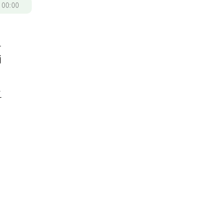
/
00:00
之
兩
，
之
有
健
也