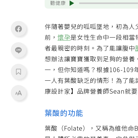
聽健康
伴隨著嬰兒的呱呱墜地，初為人
前，
懷孕
是女性生命中一段相當
者最親密的時刻。為了能讓腹中
想辦法讓寶寶獲取到足夠的營養
一，但你知道嗎？根據106-1
一人有葉酸缺乏的情形！為了能讓媽
康設計家】品牌營養師Sean就
葉酸的功能
葉酸（Folate），又稱為維他