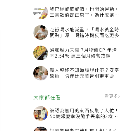
我已經戒菸戒酒，也開始運動，
三高數值都正常了，為什麼還不
能停藥？
吃飯喝水能減重？「喝水黃金時
間點」曝，喝錯時機反而吃更多
通膨壓力未減 7月物價CPI年增
率2.54% 連三個月破警戒線
親人臨終不知道該說什麼？安寧
醫師：陪伴比完美告別更重要，
4句話值得及早說出口
看更多
大家都在看
被認為無用的東西反幫了大忙！
50歲婦慶幸沒隨手丟棄的3樣物
品