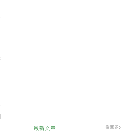
。
在
！
否
一
國
微
看更多
最新文章