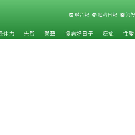
聯合報
經濟日報
河
退休力
失智
醫聲
慢病好日子
癌症
性愛