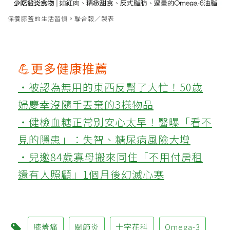
保養膝蓋的生活習慣。聯合報／製表
💪更多健康推薦
‧被認為無用的東西反幫了大忙！50歲
婦慶幸沒隨手丟棄的3樣物品
‧健檢血糖正常別安心太早！醫曝「看不
見的隱患」：失智、糖尿病風險大增
‧兒邀84歲寡母搬來同住「不用付房租
還有人照顧」1個月後幻滅心寒
膝蓋痛
關節炎
十字花科
Omega-3