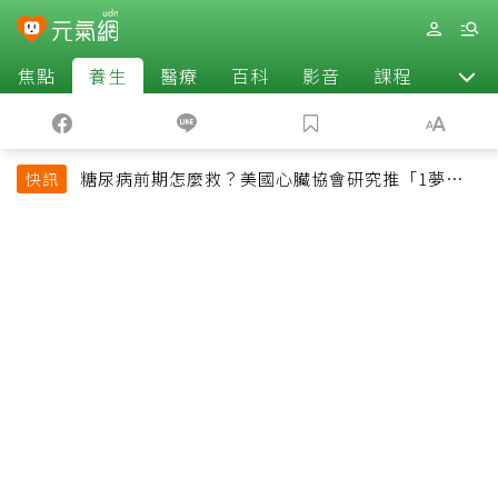
焦點
養生
醫療
百科
影音
課程
退休
糖尿病前期怎麼救？美國心臟協會研究推「1夢幻水
快訊
果組合」 酪梨加它改善血管功能