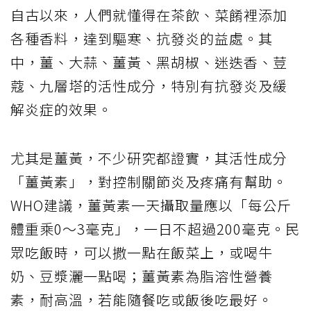
自古以來，人們就懂得在茶飲、菜餚裡添加
各種香料，達到驅寒、抗發炎的益處。其
中，薑、大蒜、薑黃、黑胡椒、迷迭香、荳
蔻、九層塔的活性成分，特別有抗發炎及緩
解炎症的效果。
尤其是薑黃，不少研究都證實，其活性成分
「薑黃素」，對控制關節炎及疼痛有幫助。
WHO建議，薑黃素一天攝取量應以「每公斤
體重乘0～3毫克」，一日不超過200毫克。民
眾吃飯時，可以撒一點在飯菜上，或喝牛
奶、豆漿灑一點喝；薑黃素為脂溶性營養
素，耐高溫，若能隨餐吃或飯後吃最好。