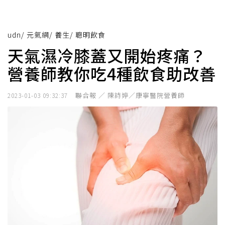
udn
/
元氣網
/
養生
/
聰明飲食
天氣濕冷膝蓋又開始疼痛？
營養師教你吃4種飲食助改善
聯合報 ／ 陳詩婷／康寧醫院營養師
2023-01-03 09:32:37