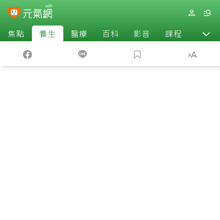
焦點
養生
醫療
百科
影音
課程
退休