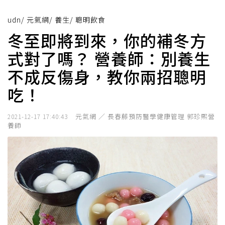
udn
/
元氣網
/
養生
/
聰明飲食
冬至即將到來，你的補冬方
式對了嗎？ 營養師：別養生
不成反傷身，教你兩招聰明
吃！
元氣網 ／ 長春藤預防醫學健康管理 郭珍熙營
2021-12-17 17:40:43
養師