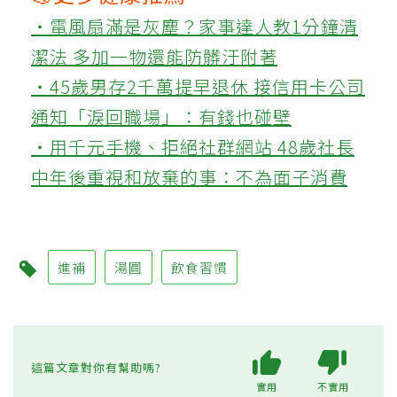
‧電風扇滿是灰塵？家事達人教1分鐘清
潔法 多加一物還能防髒汙附著
‧45歲男存2千萬提早退休 接信用卡公司
通知「淚回職場」：有錢也碰壁
‧用千元手機、拒絕社群網站 48歲社長
中年後重視和放棄的事：不為面子消費
進補
湯圓
飲食習慣
這篇文章對你有幫助嗎?
實用
不實用