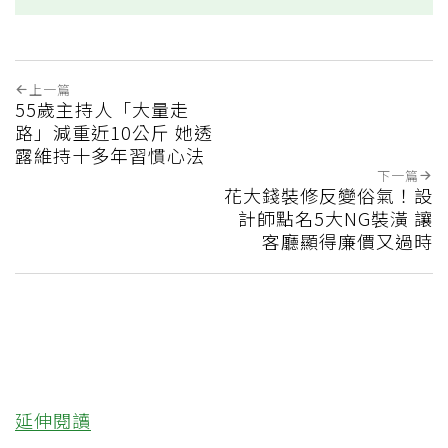
上一篇
55歲主持人「大量走
路」減重近10公斤 她透
露維持十多年習慣心法
下一篇
花大錢裝修反變俗氣！設
計師點名5大NG裝潢 讓
客廳顯得廉價又過時
延伸閱讀