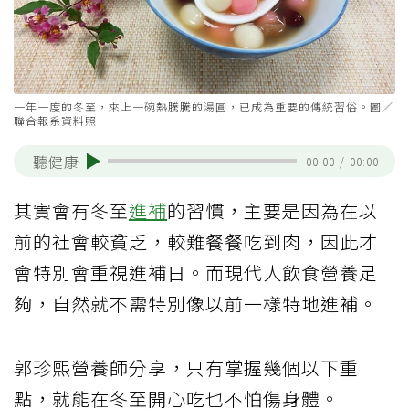
一年一度的冬至，來上一碗熱騰騰的湯圓，已成為重要的傳統習俗。圖／
聯合報系資料照
聽健康
00:00
/
00:00
其實會有冬至
進補
的習慣，主要是因為在以
前的社會較貧乏，較難餐餐吃到肉，因此才
會特別會重視進補日。而現代人飲食營養足
夠，自然就不需特別像以前一樣特地進補。
郭珍熙營養師分享，只有掌握幾個以下重
點，就能在冬至開心吃也不怕傷身體。