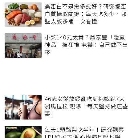
高蛋白不是愈多愈好？研究揭蛋
白質攝取關鍵：每天吃多少、哪
些人該多補一次看懂
小菜140元太貴？鼎泰豐「隱藏
神品」被狂推 老饕：自己做不出
來
46歲女從放縱亂吃到挑戰跑7大
洲馬拉松 親曝「每天堅持做這些
事」
每天1顆酪梨吃半年！研究觀察
LDL粒子下降 心臟病風險也降